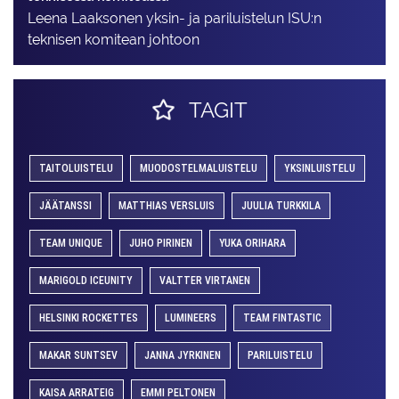
Leena Laaksonen yksin- ja pariluistelun ISU:n
teknisen komitean johtoon
TAGIT
TAITOLUISTELU
MUODOSTELMALUISTELU
YKSINLUISTELU
JÄÄTANSSI
MATTHIAS VERSLUIS
JUULIA TURKKILA
TEAM UNIQUE
JUHO PIRINEN
YUKA ORIHARA
MARIGOLD ICEUNITY
VALTTER VIRTANEN
HELSINKI ROCKETTES
LUMINEERS
TEAM FINTASTIC
MAKAR SUNTSEV
JANNA JYRKINEN
PARILUISTELU
KAISA ARRATEIG
EMMI PELTONEN