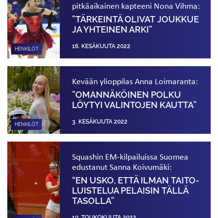
pitkä­aikainen kapteeni Nona Vihma:
”TÄRKEINTÄ OLIVAT JOUKKUE
JA YHTEINEN ARKI”
16. KESÄKUUTA 2022
HENKILÖT
Kevään ylioppilas Anna Loimaranta:
”OMANNÄKÖINEN POLKU
LÖYTYI VALINTOJEN KAUTTA”
3. KESÄKUUTA 2022
HENKILÖT
Squashin EM-kilpailuissa Suomea
edustanut Sanna Koivumäki:
“EN USKO, ETTÄ ILMAN TAITO­
LUISTELUA PELAISIN TÄLLÄ
TASOLLA”
10. TOUKOKUUTA 2022