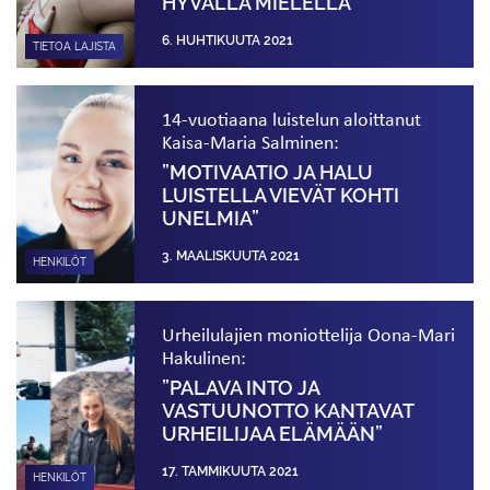
HYVÄLLÄ MIELELLÄ
6. HUHTIKUUTA 2021
TIETOA LAJISTA
14-vuotiaana luistelun aloittanut
Kaisa-Maria Salminen:
”MOTIVAATIO JA HALU
LUISTELLA VIEVÄT KOHTI
UNELMIA”
3. MAALISKUUTA 2021
HENKILÖT
Urheilulajien moniottelija Oona-Mari
Hakulinen:
”PALAVA INTO JA
VASTUUNOTTO KANTAVAT
URHEILIJAA ELÄMÄÄN”
17. TAMMIKUUTA 2021
HENKILÖT