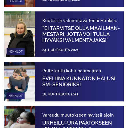
HENKILÖT
Ruotsissa valmentava Jenni Honkila:
”EI TARVITSE OLLA MAAILMAN­
MESTARI, JOTTA VOI TULLA
HYVÄKSI VALMENTAJAKSI”
24. HUHTIKUUTA 2021
HENKILÖT
Polte kiritti kohti päämäärää
EVELIINA KUNNATON HALUSI
SM-SENIORIKSI
16. HUHTIKUUTA 2021
HENKILÖT
Varaudu muutokseen hyvissä ajoin
URHEILU-URA PÄÄTÖKSEEN