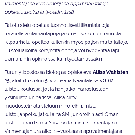
valmentajana kuin urheilijana oppimiaan taitoja
opiskeluaikoina ja työelämässä.
Taitoluistelu opettaa luonnollisesti liikuntataitoja,
terveellisiä elämäntapoja ja oman kehon tuntemusta.
Kilpaurheilu opettaa kuitenkin myös paljon muita taitoja.
Luisteluaikoina kertyneitä oppeja voi hyödyntää läpi
elämän, niin opinnoissa kuin työelämässäkin.
Turun yliopistossa biologiaa opiskeleva
Aliisa Wahlsten
,
25, aloitti luistelun 5-vuotiaana Naantalissa VG-62:n
luistelukoulussa, josta hän jatkoi harrastustaan
yksinluistelun parissa. Aliisa siirtyi
muodostelmaluisteluun minoreihin, mistä
luistelijanpolku jatkui aina SM-junioreihin asti. Oman
luistelu-uran lisäksi Aliisa on toiminut valmentajana.
Valmentajan ura alkoi 12-vuotiaana apuvalmentajana