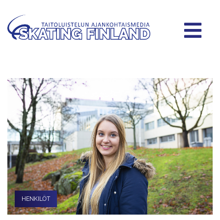
HENKILÖT