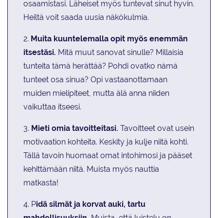
osaamistasi. Läheiset myös tuntevat sinut hyvin.
Heiltä voit saada uusia näkökulmia.
2.
Muita kuuntelemalla opit myös enemmän
itsestäsi.
Mitä muut sanovat sinulle? Millaisia
tunteita tämä herättää? Pohdi ovatko nämä
tunteet osa sinua? Opi vastaanottamaan
muiden mielipiteet, mutta älä anna niiden
vaikuttaa itseesi.
3.
Mieti omia tavoitteitasi.
Tavoitteet ovat usein
motivaation kohteita. Keskity ja kulje niitä kohti.
Tällä tavoin huomaat omat intohimosi ja pääset
kehittämään niitä. Muista myös nauttia
matkasta!
4. P
idä silmät ja korvat auki, tartu
mahdollisuuksiin.
Muista, että luistelu on