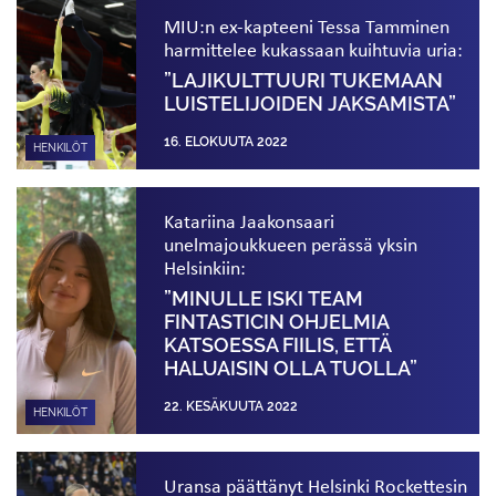
MIU:n ex-kapteeni Tessa Tamminen
harmittelee kukassaan kuihtuvia uria:
”LAJIKULTTUURI TUKEMAAN
LUISTELIJOIDEN JAKSAMISTA”
16. ELOKUUTA 2022
HENKILÖT
Katariina Jaakonsaari
unelmajoukkueen perässä yksin
Helsinkiin:
”MINULLE ISKI TEAM
FINTASTICIN OHJELMIA
KATSOESSA FIILIS, ETTÄ
HALUAISIN OLLA TUOLLA”
22. KESÄKUUTA 2022
HENKILÖT
Uransa päättänyt Helsinki Rockettesin