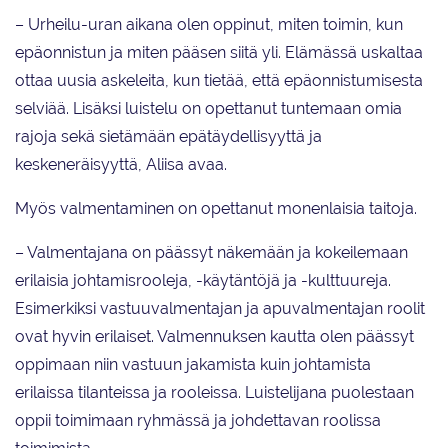
– Urheilu-uran aikana olen oppinut, miten toimin, kun
epäonnistun ja miten pääsen siitä yli. Elämässä uskaltaa
ottaa uusia askeleita, kun tietää, että epäonnistumisesta
selviää. Lisäksi luistelu on opettanut tuntemaan omia
rajoja sekä sietämään epätäydellisyyttä ja
keskeneräisyyttä, Aliisa avaa.
Myös valmentaminen on opettanut monenlaisia taitoja.
– Valmentajana on päässyt näkemään ja kokeilemaan
erilaisia johtamisrooleja, -käytäntöjä ja -kulttuureja.
Esimerkiksi vastuuvalmentajan ja apuvalmentajan roolit
ovat hyvin erilaiset. Valmennuksen kautta olen päässyt
oppimaan niin vastuun jakamista kuin johtamista
erilaissa tilanteissa ja rooleissa. Luistelijana puolestaan
oppii toimimaan ryhmässä ja johdettavan roolissa