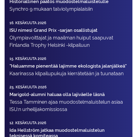
Historiallinen päätös muodostelmaluistelulle
Synchro 9 mukaan talviolympialaisiin
16. KESÄKUUTA 2026
ISU nimesi Grand Prix -sarjan osallistujat
Olympiavoittajat ja maailman huiput saapuvat
Finlandia Trophy Helsinki -kilpailuun
15. KESÄKUUTA 2026
"Haluamme pienentää lajimme ekologista jalanjälkeä"
Kaarinassa kilpailupukuja kierrätetään ja tuunataan
25. KESÄKUUTA 2026
Marigold-alumni haluaa olla lajiväelle läsnä
Tessa Tamminen ajaa muodostelma­luistelun asiaa
ISU:n urheilija­komissiossa
12. KESÄKUUTA 2026
Ida Hellström jatkaa muodostelmaluistelun
teknisessä komiteassa