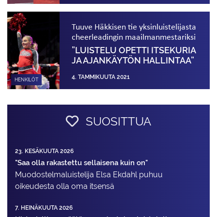
Tuuve Häkkisen tie yksinluistelijasta
cheerleadingin maailmanmestariksi
”LUISTELU OPETTI ITSEKURIA
JA AJANKÄYTÖN HALLINTAA”
4. TAMMIKUUTA 2021
HENKILÖT
SUOSITTUA
23. KESÄKUUTA 2026
"Saa olla rakastettu sellaisena kuin on"
Muodostelma­luistelija Elsa Ekdahl puhuu
oikeudesta olla oma itsensä
7. HEINÄKUUTA 2026