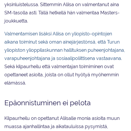
yksinluistelussa. Sittemmin Aliisa on valmentanut aina
SM-tasolla asti. Tällä hetkellä hän valmentaa Masters-
joukkuetta.
Valmentamisen lisäksi Aliisa on yliopisto-opintojen
aikana toiminut sekä oman ainejärjestönsä, että Turun
yliopiston ylioppilaskunnan hallituksen puheenjohtajana,
varapuheenjohtajana ja sosiaalipoliittisena vastaavana.
Sekä kilpaurheilu että valmentajan toimiminen ovat
opettaneet asioita, joista on ollut hyötyä myöhemmin
elämässä.
Epäonnistuminen ei pelota
Kilpaurheilu on opettanut Aliisalle monia asioita muun
muassa ajanhallintaa ja aikatauluissa pysymistä,