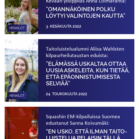
Kevään ylioppilas Anna Loimaranta:
”OMANNÄKÖINEN POLKU
LÖYTYI VALINTOJEN KAUTTA”
3. KESÄKUUTA 2022
HENKILÖT
Taitoluistelualumni Aliisa Wahlsten
kilpa­urheilu­taustan eduista:
”ELÄMÄSSÄ USKALTAA OTTAA
UUSIA ASKELEITA, KUN TIETÄÄ,
ETTÄ EPÄONNISTUMISESTA
SELVIÄÄ”
24. TOUKOKUUTA 2022
HENKILÖT
Squashin EM-kilpailuissa Suomea
edustanut Sanna Koivumäki:
“EN USKO, ETTÄ ILMAN TAITO­
LUISTELUA PELAISIN TÄLLÄ