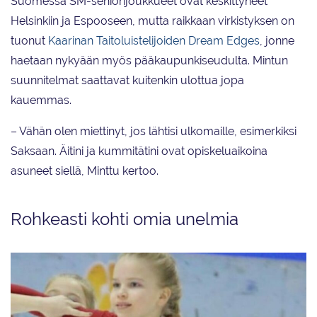
Suomessa SM-seniorijoukkueet ovat keskittyneet
Helsinkiin ja Espooseen, mutta raikkaan virkistyksen on
tuonut
Kaarinan Taitoluistelijoiden Dream Edges
, jonne
haetaan nykyään myös pääkaupunkiseudulta. Mintun
suunnitelmat saattavat kuitenkin ulottua jopa
kauemmas.
– Vähän olen miettinyt, jos lähtisi ulkomaille, esimerkiksi
Saksaan. Äitini ja kummitätini ovat opiskeluaikoina
asuneet siellä, Minttu kertoo.
Rohkeasti kohti omia unelmia