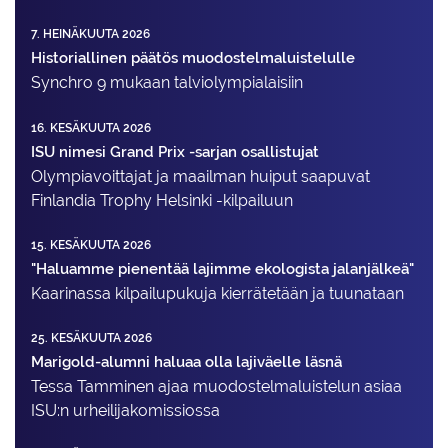
7. HEINÄKUUTA 2026
Historiallinen päätös muodostelmaluistelulle
Synchro 9 mukaan talviolympialaisiin
16. KESÄKUUTA 2026
ISU nimesi Grand Prix -sarjan osallistujat
Olympiavoittajat ja maailman huiput saapuvat
Finlandia Trophy Helsinki -kilpailuun
15. KESÄKUUTA 2026
"Haluamme pienentää lajimme ekologista jalanjälkeä"
Kaarinassa kilpailupukuja kierrätetään ja tuunataan
25. KESÄKUUTA 2026
Marigold-alumni haluaa olla lajiväelle läsnä
Tessa Tamminen ajaa muodostelma­luistelun asiaa
ISU:n urheilija­komissiossa