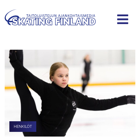
HENKILÖT