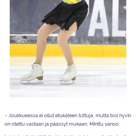
Minttu Kähkönen luisteli kaudella 2019–2020 Rovaniemen
Taitoluistelijoiden Silver Stars -SM-noviisijoukkueessa.
– Joukkueessa ei ollut etukäteen tuttuja, mutta tosi hyvin
on otettu vastaan ja päässyt mukaan, Minttu sanoo.