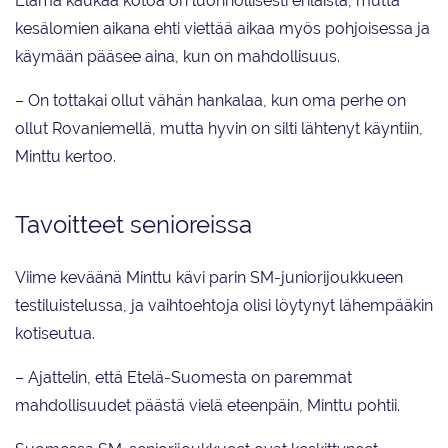
Elämä kaukaa kotoa on luonnollisesti erilaista, mutta
kesälomien aikana ehti viettää aikaa myös pohjoisessa ja
käymään pääsee aina, kun on mahdollisuus.
– On tottakai ollut vähän hankalaa, kun oma perhe on
ollut Rovaniemellä, mutta hyvin on silti lähtenyt käyntiin,
Minttu kertoo.
Tavoitteet senioreissa
Viime keväänä Minttu kävi parin SM-juniorijoukkueen
testiluistelussa, ja vaihtoehtoja olisi löytynyt lähempääkin
kotiseutua.
– Ajattelin, että Etelä-Suomesta on paremmat
mahdollisuudet päästä vielä eteenpäin, Minttu pohtii.