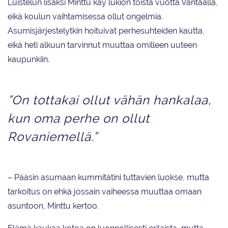
Luistelun lisäksi Minttu käy lukion toista vuotta Vantaalla,
eikä koulun vaihtamisessa ollut ongelmia.
Asumisjärjestelytkin hoituivat perhesuhteiden kautta,
eikä heti alkuun tarvinnut muuttaa omilleen uuteen
kaupunkiin.
”On tottakai ollut vähän hankalaa,
kun oma perhe on ollut
Rovaniemellä.”
– Pääsin asumaan kummitätini tuttavien luokse, mutta
tarkoitus on ehkä jossain vaiheessa muuttaa omaan
asuntoon, Minttu kertoo.