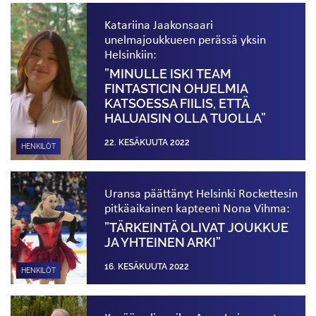
Katariina Jaakonsaari
unelmajoukkueen perässä yksin
Helsinkiin:
”MINULLE ISKI TEAM
FINTASTICIN OHJELMIA
KATSOESSA FIILIS, ETTÄ
HALUAISIN OLLA TUOLLA”
22. KESÄKUUTA 2022
HENKILÖT
Uransa päättänyt Helsinki Rockettesin
pitkä­aikainen kapteeni Nona Vihma:
”TÄRKEINTÄ OLIVAT JOUKKUE
JA YHTEINEN ARKI”
16. KESÄKUUTA 2022
HENKILÖT