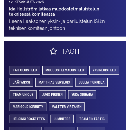
12. KESÄKUUTA 2026
Ida Hellström jatkaa muodostelmaluistelun
teknisessä komiteassa
Leena Laaksonen yksin- ja pariluistelun ISU:n
teknisen komitean johtoon
TAGIT
TAITOLUISTELU
MUODOSTELMALUISTELU
YKSINLUISTELU
JÄÄTANSSI
MATTHIAS VERSLUIS
JUULIA TURKKILA
TEAM UNIQUE
JUHO PIRINEN
YUKA ORIHARA
MARIGOLD ICEUNITY
VALTTER VIRTANEN
HELSINKI ROCKETTES
LUMINEERS
TEAM FINTASTIC