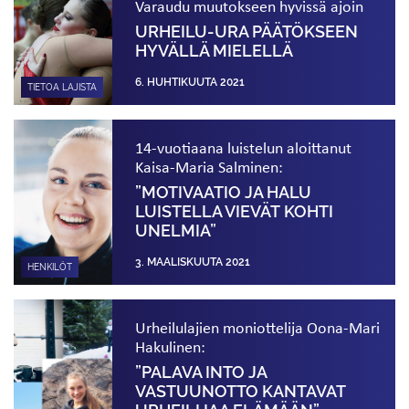
Varaudu muutokseen hyvissä ajoin
URHEILU-URA PÄÄTÖKSEEN
HYVÄLLÄ MIELELLÄ
6. HUHTIKUUTA 2021
TIETOA LAJISTA
14-vuotiaana luistelun aloittanut
Kaisa-Maria Salminen:
”MOTIVAATIO JA HALU
LUISTELLA VIEVÄT KOHTI
UNELMIA”
3. MAALISKUUTA 2021
HENKILÖT
Urheilulajien moniottelija Oona-Mari
Hakulinen:
”PALAVA INTO JA
VASTUUNOTTO KANTAVAT