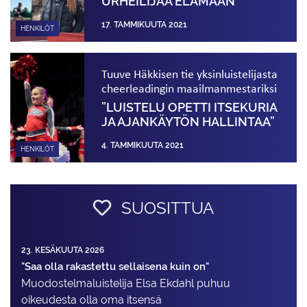
URHEILIJAA ELÄMÄÄN”
17. TAMMIKUUTA 2021
HENKILÖT
Tuuve Häkkisen tie yksinluistelijasta
cheerleadingin maailmanmestariksi
”LUISTELU OPETTI ITSEKURIA
JA AJANKÄYTÖN HALLINTAA”
4. TAMMIKUUTA 2021
HENKILÖT
SUOSITTUA
23. KESÄKUUTA 2026
"Saa olla rakastettu sellaisena kuin on"
Muodostelma­luistelija Elsa Ekdahl puhuu
oikeudesta olla oma itsensä