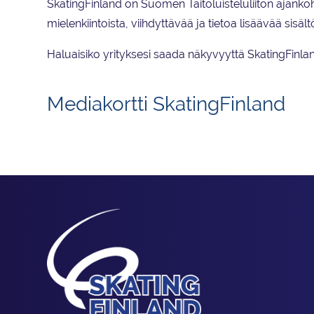
SkatingFinland on Suomen Taitoluisteluliiton ajanko
mielenkiintoista, viihdyttävää ja tietoa lisäävää sisältö
Haluaisiko yrityksesi saada näkyvyyttä SkatingFinlan
Mediakortti SkatingFinland