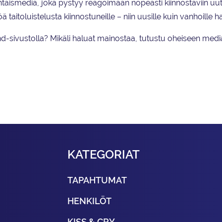
htaismedia, joka pystyy reagoimaan nopeasti kiinnostaviin uuti
ä taitoluistelusta kiinnostuneille – niin uusille kuin vanhoille har
d-sivustolla? Mikäli haluat mainostaa, tutustu oheiseen mediak
KATEGORIAT
TAPAHTUMAT
HENKILÖT
KISS & CRY