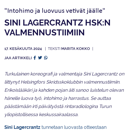
"Intohimo ja luovuus vetivät jäälle"
SINI LAGERCRANTZ HSK:N
VALMENNUS­TIIMIIN
17. KESÄKUUTA 2024
MARITA KOKKO
JAA ARTIKKELI
Turkulainen koreografi ja valmentaja Sini Lagercrantz on
liittynyt Helsingfors Skridsskoklubbin valmennustiimiin.
Erikoislääkäri ja kahden pojan äiti sanoo luistelun olevan
hänelle luova työ, intohimo ja harrastus. Se auttaa
päästämään irti päivätyöstä rintaradiologina Turun
yliopistollisessa keskussairaalassa.
Sini Lagercrantz
tunnetaan luovasta otteestaan