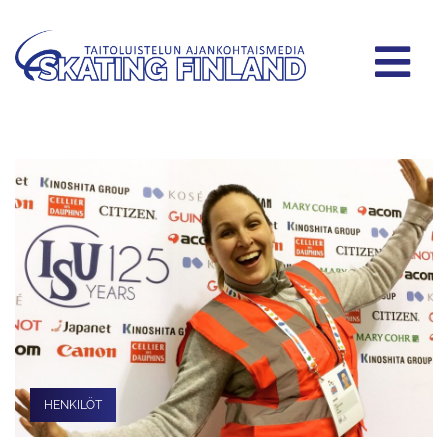
HENKILÖT