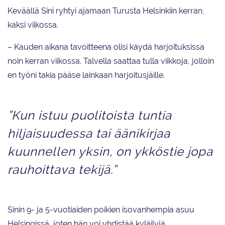
Keväällä Sini ryhtyi ajamaan Turusta Helsinkiin kerran,
kaksi viikossa.
– Kauden aikana tavoitteena olisi käydä harjoituksissa
noin kerran viikossa. Talvella saattaa tulla viikkoja, jolloin
en työni takia pääse lainkaan harjoitusjäille.
”Kun istuu puolitoista tuntia
hiljaisuudessa tai äänikirjaa
kuunnellen yksin, on ykköstie jopa
rauhoittava tekijä.”
Sinin 9- ja 5-vuotiaiden poikien isovanhempia asuu
Helsingissä, joten hän voi yhdistää kyläilyjä