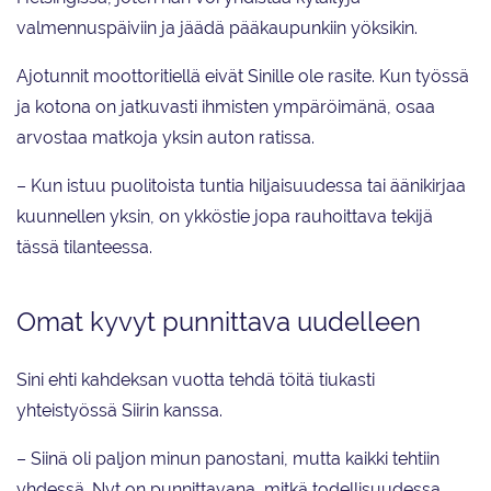
valmennuspäiviin ja jäädä pääkaupunkiin yöksikin.
Ajotunnit moottoritiellä eivät Sinille ole rasite. Kun työssä
ja kotona on jatkuvasti ihmisten ympäröimänä, osaa
arvostaa matkoja yksin auton ratissa.
– Kun istuu puolitoista tuntia hiljaisuudessa tai äänikirjaa
kuunnellen yksin, on ykköstie jopa rauhoittava tekijä
tässä tilanteessa.
Omat kyvyt punnittava uudelleen
Sini ehti kahdeksan vuotta tehdä töitä tiukasti
yhteistyössä Siirin kanssa.
– Siinä oli paljon minun panostani, mutta kaikki tehtiin
yhdessä. Nyt on punnittavana, mitkä todellisuudessa