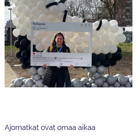
Sini Lagercrantz työskenteli valmentaja Siiri Eskelisen työparina Kaarinan
Taitoluistelijoissa kahdeksan vuotta. Kun seniorijoukkue Dream Edges
päätti uransa kauteen 2022–2023, Sinikin lopetti.
Ajomatkat ovat omaa aikaa