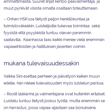
ammattimaista. Suuret linjat kertoo päävalmentaja, ja
muut pyrkivät visiota omalta osaltaan toteuttamaan.
– Onhan HSK:ssa tietysti paljon henkilökuntaa ja
toimistoväkeäkin. Luistelijoille tukevaa toimintaa, sekä
fyysistä että psyykkistä tuntuu olevan paremmin
saatavilla. Kaarinassa taas kaikki menee vielä enemmän
vapaaehtoisten ja hallituksen jäsenten voimin.
mukana tulevaisuudessakin
Vaikka Sini asettaa perheen ja päivätyön kaiken muun
edelle, hän näkee tulevaisuuden myös luistelun parissa.
– Roolit lääkärinä ja valmentajana ovat kuitenkin erilaiset.
Luistelu tuntuu tietysti joskus työltä, mutta enemmän se
on harrastus, jossa vapaa-ajastaan saa bonuksena