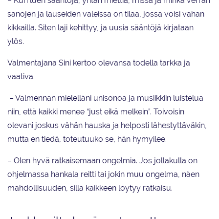
– Kun luen sääntöjä, yritän miettiä, missä ja minkä verran
sanojen ja lauseiden väleissä on tilaa, jossa voisi vähän
kikkailla. Siten laji kehittyy, ja uusia sääntöjä kirjataan
ylös.
Valmentajana Sini kertoo olevansa todella tarkka ja
vaativa.
– Valmennan mielelläni unisonoa ja musiikkiin luistelua
niin, että kaikki menee “just eikä melkein”. Toivoisin
olevani joskus vähän hauska ja helposti lähestyttäväkin,
mutta en tiedä, toteutuuko se, hän hymyilee.
– Olen hyvä ratkaisemaan ongelmia. Jos jollakulla on
ohjelmassa hankala reitti tai jokin muu ongelma, näen
mahdollisuuden, sillä kaikkeen löytyy ratkaisu.