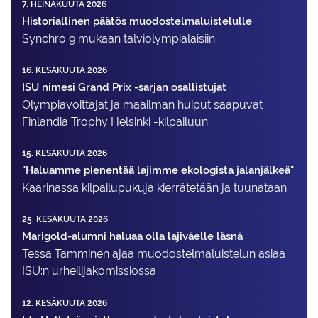
7. HEINÄKUUTA 2026
Historiallinen päätös muodostelmaluistelulle
Synchro 9 mukaan talviolympialaisiin
16. KESÄKUUTA 2026
ISU nimesi Grand Prix -sarjan osallistujat
Olympiavoittajat ja maailman huiput saapuvat
Finlandia Trophy Helsinki -kilpailuun
15. KESÄKUUTA 2026
"Haluamme pienentää lajimme ekologista jalanjälkeä"
Kaarinassa kilpailupukuja kierrätetään ja tuunataan
25. KESÄKUUTA 2026
Marigold-alumni haluaa olla lajiväelle läsnä
Tessa Tamminen ajaa muodostelma­luistelun asiaa
ISU:n urheilija­komissiossa
12. KESÄKUUTA 2026