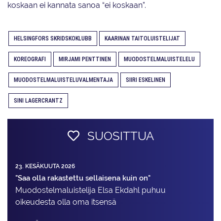
koskaan ei kannata sanoa “ei koskaan”.
HELSINGFORS SKRIDSKOKLUBB
KAARINAN TAITOLUISTELIJAT
KOREOGRAFI
MIRJAMI PENTTINEN
MUODOSTELMALUISTELELU
MUODOSTELMALUISTELUVALMENTAJA
SIIRI ESKELINEN
SINI LAGERCRANTZ
SUOSITTUA
23. KESÄKUUTA 2026
"Saa olla rakastettu sellaisena kuin on"
Muodostelma­luistelija Elsa Ekdahl puhuu
oikeudesta olla oma itsensä