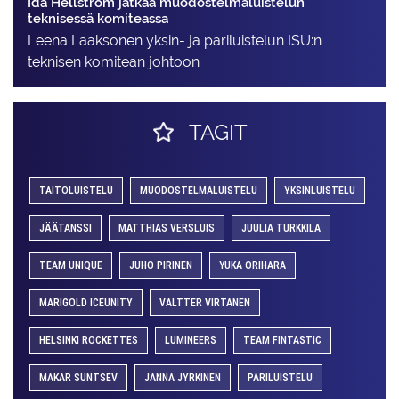
Ida Hellström jatkaa muodostelmaluistelun
teknisessä komiteassa
Leena Laaksonen yksin- ja pariluistelun ISU:n
teknisen komitean johtoon
TAGIT
TAITOLUISTELU
MUODOSTELMALUISTELU
YKSINLUISTELU
JÄÄTANSSI
MATTHIAS VERSLUIS
JUULIA TURKKILA
TEAM UNIQUE
JUHO PIRINEN
YUKA ORIHARA
MARIGOLD ICEUNITY
VALTTER VIRTANEN
HELSINKI ROCKETTES
LUMINEERS
TEAM FINTASTIC
MAKAR SUNTSEV
JANNA JYRKINEN
PARILUISTELU