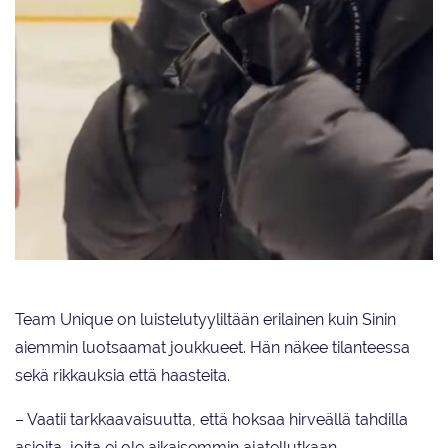
Sini Lagercrantz kertoo, että Team Uniquen ja Team Mystiquen luistelijat
ovat ottaneet hänet hyvin vastaan.
Team Unique on luistelutyyliltään erilainen kuin Sinin
aiemmin luotsaamat joukkueet. Hän näkee tilanteessa
sekä rikkauksia että haasteita.
– Vaatii tarkkaavaisuutta, että hoksaa hirveällä tahdilla
asioita, joita ei ole aikaisemmin ajatellutkaan.