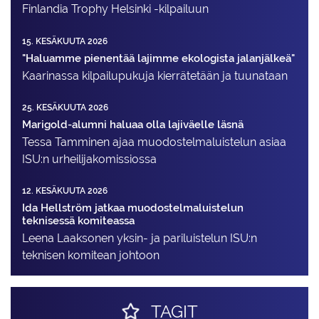
Finlandia Trophy Helsinki -kilpailuun
15. KESÄKUUTA 2026
"Haluamme pienentää lajimme ekologista jalanjälkeä"
Kaarinassa kilpailupukuja kierrätetään ja tuunataan
25. KESÄKUUTA 2026
Marigold-alumni haluaa olla lajiväelle läsnä
Tessa Tamminen ajaa muodostelma­luistelun asiaa
ISU:n urheilija­komissiossa
12. KESÄKUUTA 2026
Ida Hellström jatkaa muodostelmaluistelun
teknisessä komiteassa
Leena Laaksonen yksin- ja pariluistelun ISU:n
teknisen komitean johtoon
TAGIT