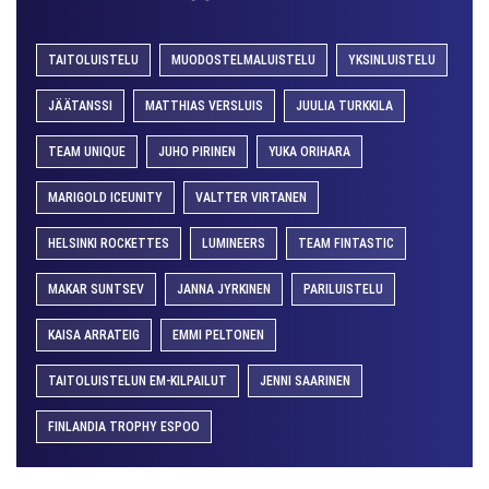
TAITOLUISTELU
MUODOSTELMALUISTELU
YKSINLUISTELU
JÄÄTANSSI
MATTHIAS VERSLUIS
JUULIA TURKKILA
TEAM UNIQUE
JUHO PIRINEN
YUKA ORIHARA
MARIGOLD ICEUNITY
VALTTER VIRTANEN
HELSINKI ROCKETTES
LUMINEERS
TEAM FINTASTIC
MAKAR SUNTSEV
JANNA JYRKINEN
PARILUISTELU
KAISA ARRATEIG
EMMI PELTONEN
TAITOLUISTELUN EM-KILPAILUT
JENNI SAARINEN
FINLANDIA TROPHY ESPOO