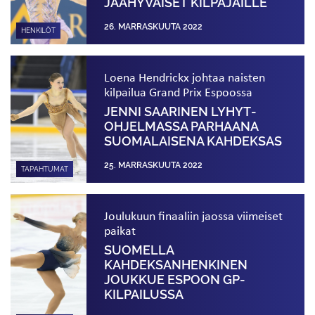
JÄÄHYVÄISET KILPAJÄILLE
26. MARRASKUUTA 2022
HENKILÖT
Loena Hendrickx johtaa naisten
kilpailua Grand Prix Espoossa
JENNI SAARINEN LYHYT­
OHJELMASSA PARHAANA
SUOMALAISENA KAHDEKSAS
25. MARRASKUUTA 2022
TAPAHTUMAT
Joulukuun finaaliin jaossa viimeiset
paikat
SUOMELLA
KAHDEKSANHENKINEN
JOUKKUE ESPOON GP-
KILPAILUSSA