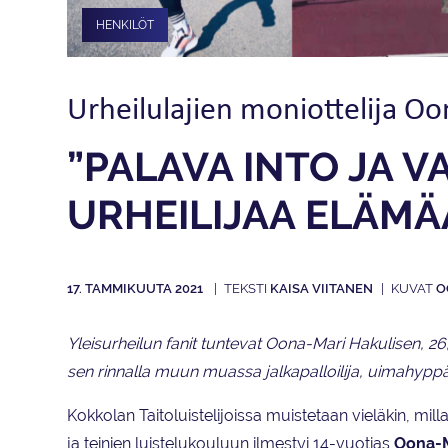
HENKILÖT
Urheilulajien moniottelija O
”PALAVA INTO JA 
URHEILIJAA ELÄMÄ
17. TAMMIKUUTA 2021
KAISA VIITANEN
O
Yleisurheilun fanit tuntevat Oona-Mari Hakulisen, 26, 
sen rinnalla muun muassa jalkapalloilija, uimahyppääj
Kokkolan Taitoluistelijoissa muistetaan vieläkin, mil
ja teinien luistelukouluun ilmestyi 14-vuotias
Oona-M