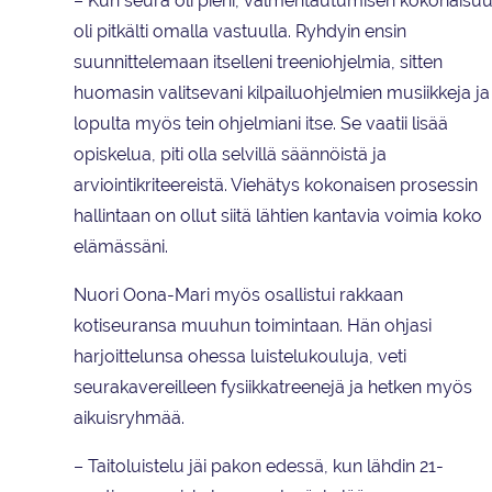
– Kun seura oli pieni, valmentautumisen kokonaisu
oli pitkälti omalla vastuulla. Ryhdyin ensin
suunnittelemaan itselleni treeniohjelmia, sitten
huomasin valitsevani kilpailuohjelmien musiikkeja ja
lopulta myös tein ohjelmiani itse. Se vaatii lisää
opiskelua, piti olla selvillä säännöistä ja
arviointikriteereistä. Viehätys kokonaisen prosessin
hallintaan on ollut siitä lähtien kantavia voimia koko
elämässäni.
Nuori Oona-Mari myös osallistui rakkaan
kotiseuransa muuhun toimintaan. Hän ohjasi
harjoittelunsa ohessa luistelukouluja, veti
seurakavereilleen fysiikkatreenejä ja hetken myös
aikuisryhmää.
– Taitoluistelu jäi pakon edessä, kun lähdin 21-