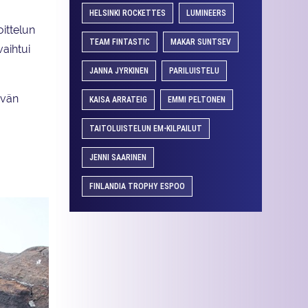
HELSINKI ROCKETTES
LUMINEERS
ittelun
TEAM FINTASTIC
MAKAR SUNTSEV
vaihtui
JANNA JYRKINEN
PARILUISTELU
tävän
KAISA ARRATEIG
EMMI PELTONEN
TAITOLUISTELUN EM-KILPAILUT
JENNI SAARINEN
FINLANDIA TROPHY ESPOO