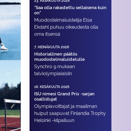
23. KESÄKUUTA 2026
"Saa olla rakastettu sellaisena kuin
on"
Muodostelma­luistelija Elsa
Ekdahl puhuu oikeudesta olla
oma itsensä
7. HEINÄKUUTA 2026
Historiallinen päätös
muodostelmaluistelulle
Synchro 9 mukaan
talviolympialaisiin
16. KESÄKUUTA 2026
ISU nimesi Grand Prix -sarjan
osallistujat
Olympiavoittajat ja maailman
huiput saapuvat Finlandia Trophy
Helsinki -kilpailuun