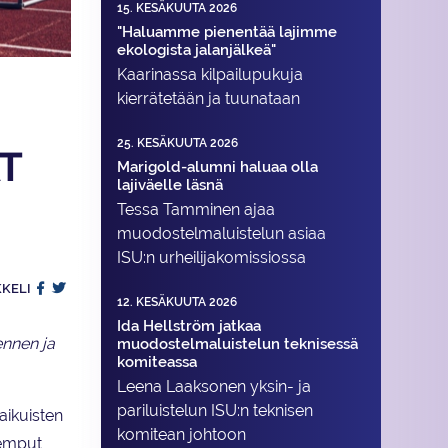
15. KESÄKUUTA 2026
"Haluamme pienentää lajimme
ekologista jalanjälkeä"
Kaarinassa kilpailupukuja
kierrätetään ja tuunataan
25. KESÄKUUTA 2026
T
Marigold-alumni haluaa olla
lajiväelle läsnä
Tessa Tamminen ajaa
muodostelma­luistelun asiaa
ISU:n urheilija­komissiossa
KKELI
12. KESÄKUUTA 2026
Ida Hellström jatkaa
ennen ja
muodostelmaluistelun teknisessä
komiteassa
Leena Laaksonen yksin- ja
pariluistelun ISU:n teknisen
aikuisten
komitean johtoon
 temput