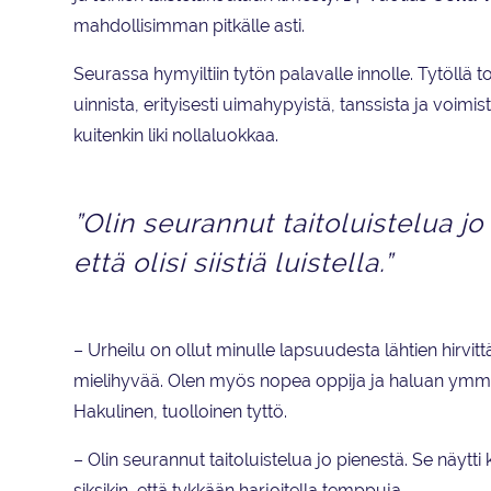
mahdollisimman pitkälle asti.
Seurassa hymyiltiin tytön palavalle innolle. Tytöllä to
uinnista, erityisesti uimahypyistä, tanssista ja voimi
kuitenkin liki nollaluokkaa.
”Olin seurannut taitoluistelua jo 
että olisi siistiä luistella.”
– Urheilu on ollut minulle lapsuudesta lähtien hirvit
mielihyvää. Olen myös nopea oppija ja haluan ymmärt
Hakulinen, tuolloinen tyttö.
– Olin seurannut taitoluistelua jo pienestä. Se näytti kie
siksikin, että tykkään harjoitella temppuja.