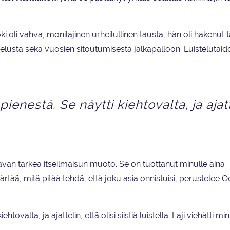
ki oli vahva, monilajinen urheilullinen tausta, hän oli hakenut t
stelusta sekä vuosien sitoutumisesta jalkapalloon. Luistelutaido
pienestä. Se näytti kiehtovalta, ja ajatt
tävän tärkeä itseilmaisun muoto. Se on tuottanut minulle aina
ää, mitä pitää tehdä, että joku asia onnistuisi, perustelee 
htovalta, ja ajattelin, että olisi siistiä luistella. Laji viehätti mi