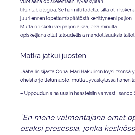
vuotiaana opiskelemaan Jyväskylään
liikuntabiologiaa. Se harmitti todella, sillä olin koken
juuri ennen lopettamispäätöstä kehittyneeni paljon.
Mutta opiskelu vei paljon aikaa, eikä minulla
opiskelijana ollut taloudellisia mahdollisuuksia tait
Matka jatkui juosten
Jäähallin sijasta Oona-Mari Hakulinen löysi itsensä yle
oheisharjoittelumuoto, mutta Jyväskylässä hänen la
– Uppoudun aina uusiin haasteisiin vahvasti, sanoo
”En mene valmentajana omat oppi
osaksi prosessia, jonka keskiös