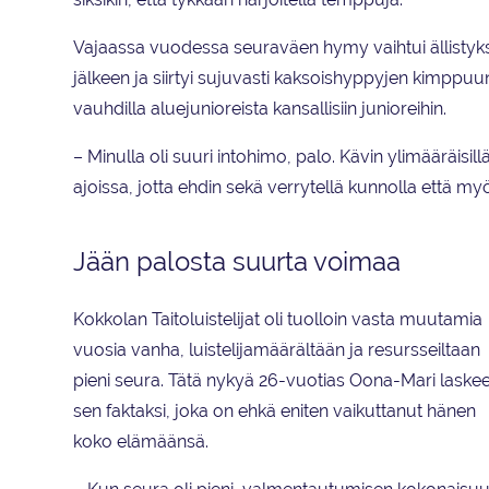
Vajaassa vuodessa seuraväen hymy vaihtui ällistyks
jälkeen ja siirtyi sujuvasti kaksoishyppyjen kimppuun.
vauhdilla aluejunioreista kansallisiin junioreihin.
– Minulla oli suuri intohimo, palo. Kävin ylimääräisillä
ajoissa, jotta ehdin sekä verrytellä kunnolla että my
Jään palosta suurta voimaa
Kokkolan Taitoluistelijat oli tuolloin vasta muutamia
vuosia vanha, luistelijamäärältään ja resursseiltaan
pieni seura. Tätä nykyä 26-vuotias Oona-Mari laske
sen faktaksi, joka on ehkä eniten vaikuttanut hänen
koko elämäänsä.