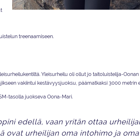
ut
Oona-Mari Hakulinen uskoo, että jos rakastat ja treenaat täysillä omaa laj
antaa sinulle enemmän kuin toisen voittaminen.
oluistelun treenaamiseen.
isurheilukentiltä. Yleisurheilu oli ollut jo taitoluistelija-Oonan
jikseen vakiintui kestävyysjuoksu, päämatkaksi 3000 metrin e
 SM-tasolla juokseva Oona-Mari.
ni edellä, vaan yritän ottaa urheilija
sä ovat urheilijan oma intohimo ja oma