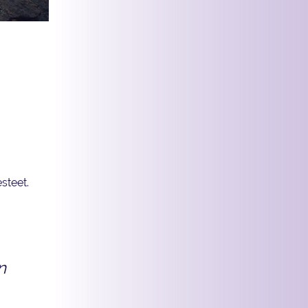
iasi, se
steet.
n