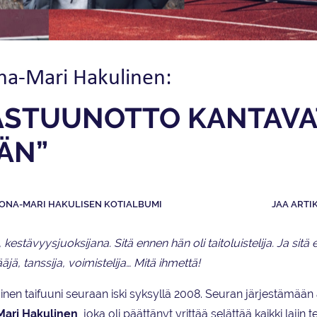
ona-Mari Hakulinen:
VASTUUNOTTO KANTAVA
ÄN”
ONA-MARI HAKULISEN KOTIALBUMI
JAA ARTI
kestävyysjuoksijana. Sitä ennen hän oli taitoluistelija. Ja sitä 
ä, tanssija, voimistelija… Mitä ihmettä!
lainen taifuuni seuraan iski syksyllä 2008. Seuran järjestämään 
ari Hakulinen
, joka oli päättänyt yrittää selättää kaikki lajin