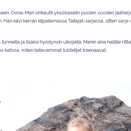
een. Oona-Mari sinkautti yksöisaxelin puolen vuoden jääharjo
 Hän kävi kerran kilpailemassa Taitajat-sarjassa, sitten sarja 
 tunneilla ja lisäksi hyödynsin ulkojäitä. Menin aina hallille riit
ös katsoa, miten taitavammat luistelijat treenaavat.
e