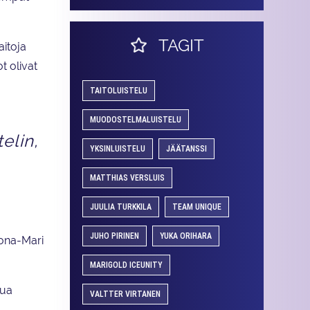
TAGIT
aitoja
t olivat
TAITOLUISTELU
MUODOSTELMALUISTELU
elin,
YKSINLUISTELU
JÄÄTANSSI
MATTHIAS VERSLUIS
JUULIA TURKKILA
TEAM UNIQUE
JUHO PIRINEN
YUKA ORIHARA
Oona-Mari
MARIGOLD ICEUNITY
nua
VALTTER VIRTANEN