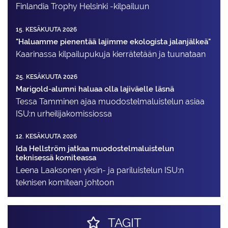
Finlandia Trophy Helsinki -kilpailuun
15. KESÄKUUTA 2026
"Haluamme pienentää lajimme ekologista jalanjälkeä"
Kaarinassa kilpailupukuja kierrätetään ja tuunataan
25. KESÄKUUTA 2026
Marigold-alumni haluaa olla lajiväelle läsnä
Tessa Tamminen ajaa muodostelma­luistelun asiaa
ISU:n urheilija­komissiossa
12. KESÄKUUTA 2026
Ida Hellström jatkaa muodostelmaluistelun
teknisessä komiteassa
Leena Laaksonen yksin- ja pariluistelun ISU:n
teknisen komitean johtoon
TAGIT