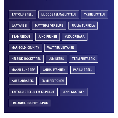
TAITOLUISTELU
MUODOSTELMALUISTELU
YKSINLUISTELU
JÄÄTANSSI
MATTHIAS VERSLUIS
JUULIA TURKKILA
TEAM UNIQUE
JUHO PIRINEN
YUKA ORIHARA
MARIGOLD ICEUNITY
VALTTER VIRTANEN
HELSINKI ROCKETTES
LUMINEERS
TEAM FINTASTIC
MAKAR SUNTSEV
JANNA JYRKINEN
PARILUISTELU
KAISA ARRATEIG
EMMI PELTONEN
TAITOLUISTELUN EM-KILPAILUT
JENNI SAARINEN
FINLANDIA TROPHY ESPOO