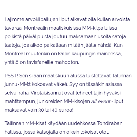
Lajimme arvokilpailujen liput alkavat olla kullan arvoista
tavaraa. Montrealin maaliskuisissa MM-kilpailuissa
pelkistä päivälipuista joutuu maksamaan useita satoja
taaloja, jos aikoo paikaltaan mitään jäälle nähdä. Kun
Montreal muutenkin on kalliin kaupungin maineessa,
yhtälö on tavisfaneille mahdoton.
PSST! Sen sijaan maaliskuun alussa luisteltavat Tallinnan
junnu-MM:t kokoavat väkeä. Syy on tässäkin asiassa
selvä: raha. Virolaisisännät ovat tehneet lajin hyväksi
mahtitempun, junioreiden MM-kisojen
all event
-liput
maksavat vain 30 tai 40 euroa!
Tallinnan MM-kisat käydään uudehkossa Tondiraban
hallissa, jossa katsojalla on oikein lokoisat olot.