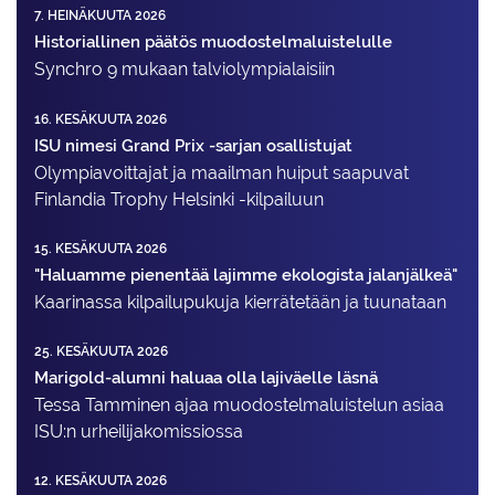
7. HEINÄKUUTA 2026
Historiallinen päätös muodostelmaluistelulle
Synchro 9 mukaan talviolympialaisiin
16. KESÄKUUTA 2026
ISU nimesi Grand Prix -sarjan osallistujat
Olympiavoittajat ja maailman huiput saapuvat
Finlandia Trophy Helsinki -kilpailuun
15. KESÄKUUTA 2026
"Haluamme pienentää lajimme ekologista jalanjälkeä"
Kaarinassa kilpailupukuja kierrätetään ja tuunataan
25. KESÄKUUTA 2026
Marigold-alumni haluaa olla lajiväelle läsnä
Tessa Tamminen ajaa muodostelma­luistelun asiaa
ISU:n urheilija­komissiossa
12. KESÄKUUTA 2026