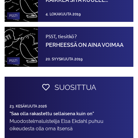
KAIKKEA SITÄ KUULEE…
4. LOKAKUUTA 2019
PSST!
PSST, tiesitkö?
PERHEESSÄ ON AINA VOIMAA
20. SYYSKUUTA 2019
PSST!
SUOSITTUA
23. KESÄKUUTA 2026
"Saa olla rakastettu sellaisena kuin on"
Muodostelma­luistelija Elsa Ekdahl puhuu
oikeudesta olla oma itsensä