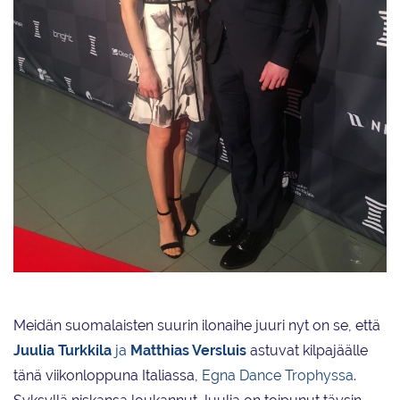
PSST! Juulia Turkkila ja Matthias Versluis edustivat tyylikkäinä
Urheilugaalassa tammikuussa.
Meidän suomalaisten suurin ilonaihe juuri nyt on se, että
Juulia Turkkila
ja
Matthias Versluis
astuvat kilpajäälle
tänä viikonloppuna Italiassa,
Egna Dance Trophyssa
.