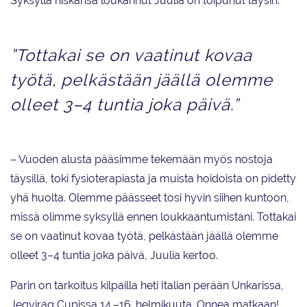
Syksyllä niskansa loukannut Juulia on toipunut täysin.
”Tottakai se on vaatinut kovaa
työtä, pelkästään jäällä olemme
olleet 3–4 tuntia joka päivä.”
– Vuoden alusta pääsimme tekemään myös nostoja
täysillä, toki fysioterapiasta ja muista hoidoista on pidetty
yhä huolta. Olemme päässeet tosi hyvin siihen kuntoon,
missä olimme syksyllä ennen loukkaantumistani. Tottakai
se on vaatinut kovaa työtä, pelkästään jäällä olemme
olleet 3–4 tuntia joka päivä, Juulia kertoo.
Parin on tarkoitus kilpailla heti Italian perään Unkarissa,
Jegvirag Cupissa 14.–16. helmikuuta. Onnea matkaan!