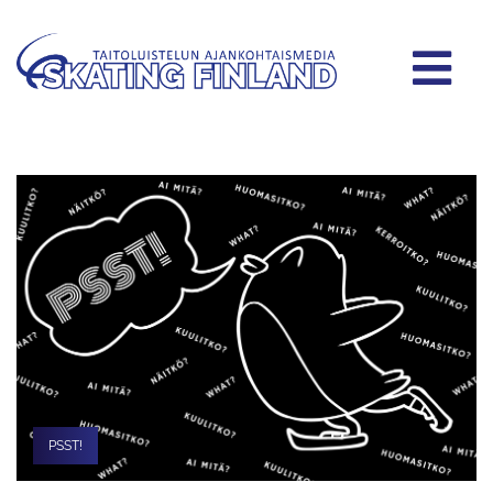
PSST!