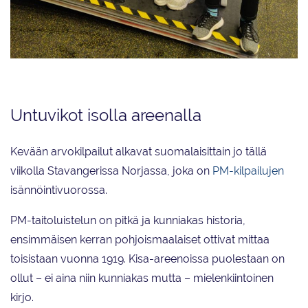
Noviisit aloittivat oman urakkansa taitoluistelun PM-kilpailuissa torstaina.
Ensikertalaiset Arttu Juusola (vas.), Jussi Hagman, Rosa Reponen, Peppi
Vallenius ja Matias Heinonen fiilistelivät lyhytohjelmiensa jälkeen.
Untuvikot isolla areenalla
Kevään arvokilpailut alkavat suomalaisittain jo tällä
viikolla Stavangerissa Norjassa, joka on
PM-kilpailujen
isännöintivuorossa.
PM-taitoluistelun on pitkä ja kunniakas historia,
ensimmäisen kerran pohjoismaalaiset ottivat mittaa
toisistaan vuonna 1919. Kisa-areenoissa puolestaan on
ollut – ei aina niin kunniakas mutta – mielenkiintoinen
kirjo.