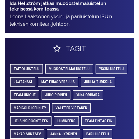
Ida Hellström jatkaa muodostelmaluistelun
teknisessä komiteassa
Leena Laaksonen yksin- ja pariluistelun ISU:n
teknisen komitean johtoon
TAGIT
TAITOLUISTELU
MUODOSTELMALUISTELU
YKSINLUISTELU
JÄÄTANSSI
MATTHIAS VERSLUIS
JUULIA TURKKILA
TEAM UNIQUE
JUHO PIRINEN
YUKA ORIHARA
MARIGOLD ICEUNITY
VALTTER VIRTANEN
HELSINKI ROCKETTES
LUMINEERS
TEAM FINTASTIC
MAKAR SUNTSEV
JANNA JYRKINEN
PARILUISTELU