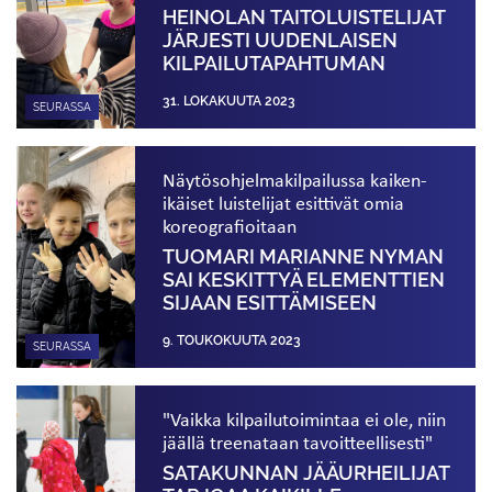
HEINOLAN TAITOLUISTELIJAT
JÄRJESTI UUDEN­LAISEN
KILPAILU­TAPAHTUMAN
31. LOKAKUUTA 2023
SEURASSA
Näytös­­­ohjelma­kilp­ailussa kaiken­
ikäiset ­­luistelijat esittivät omia
koreografioitaan
TUOMARI MARIANNE NYMAN
SAI KESKITTYÄ ELEMENTTIEN
SIJAAN ESITTÄMISEEN
9. TOUKOKUUTA 2023
SEURASSA
"Vaikka kilpailutoimintaa ei ole, niin
jäällä treenataan tavoitteellisesti"
SATAKUNNAN JÄÄURHEILIJAT