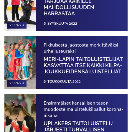
TARJOAA KAIKILLE
MAHDOLLISUUDEN
HARRASTAA
6. SYYSKUUTA 2022
SEURASSA
Pikkuisesta jaostosta merkittäväksi
urheiluseuraksi
MERI-LAPIN TAITOLUISTELIJAT
KASVATTAA ITSE KAIKKI KILPA­
JOUKKUEIDENSA LUISTELIJAT
6. TOUKOKUUTA 2022
SEURASSA
Ensimmäiset kansallisen tason
muodostelma­luistelukilpailut korona-
aikana
UPLAKERS TAITOLUISTELU
JÄRJESTI TURVALLISEN