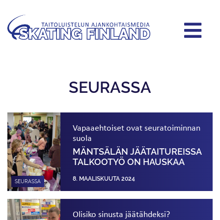
SEURASSA
Vapaaehtoiset ovat seuratoiminnan
suola
MÄNTSÄLÄN JÄÄTAITUREISSA
TALKOOTYÖ ON HAUSKAA
8. MAALISKUUTA 2024
SEURASSA
Olisiko sinusta jäätähdeksi?