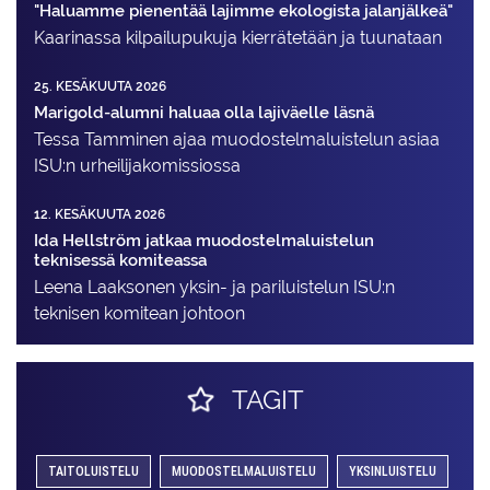
"Haluamme pienentää lajimme ekologista jalanjälkeä"
Kaarinassa kilpailupukuja kierrätetään ja tuunataan
25. KESÄKUUTA 2026
Marigold-alumni haluaa olla lajiväelle läsnä
Tessa Tamminen ajaa muodostelma­luistelun asiaa
ISU:n urheilija­komissiossa
12. KESÄKUUTA 2026
Ida Hellström jatkaa muodostelmaluistelun
teknisessä komiteassa
Leena Laaksonen yksin- ja pariluistelun ISU:n
teknisen komitean johtoon
TAGIT
TAITOLUISTELU
MUODOSTELMALUISTELU
YKSINLUISTELU