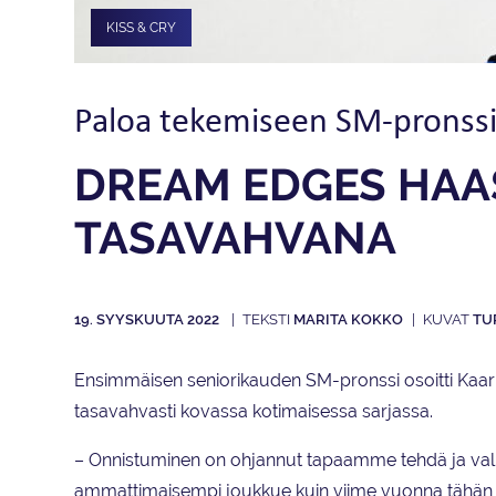
KISS & CRY
Paloa tekemiseen SM-pronssist
DREAM EDGES HAA
TASAVAHVANA
19. SYYSKUUTA 2022
MARITA KOKKO
TU
Ensimmäisen seniorikauden SM-pronssi osoitti Kaar
tasavahvasti kovassa kotimaisessa sarjassa.
– Onnistuminen on ohjannut tapaamme tehdä ja valmi
ammattimaisempi joukkue kuin viime vuonna tähän 