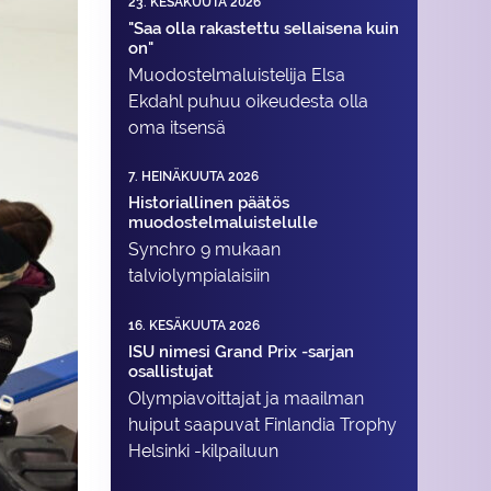
23. KESÄKUUTA 2026
"Saa olla rakastettu sellaisena kuin
on"
Muodostelma­luistelija Elsa
Ekdahl puhuu oikeudesta olla
oma itsensä
7. HEINÄKUUTA 2026
Historiallinen päätös
muodostelmaluistelulle
Synchro 9 mukaan
talviolympialaisiin
16. KESÄKUUTA 2026
ISU nimesi Grand Prix -sarjan
osallistujat
Olympiavoittajat ja maailman
huiput saapuvat Finlandia Trophy
Helsinki -kilpailuun