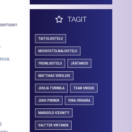
TAGIT
isaamaan
TAITOLUISTELU
.
MUODOSTELMALUISTELU
assa
,
YKSINLUISTELU
JÄÄTANSSI
MATTHIAS VERSLUIS
JUULIA TURKKILA
TEAM UNIQUE
JUHO PIRINEN
YUKA ORIHARA
MARIGOLD ICEUNITY
i
VALTTER VIRTANEN