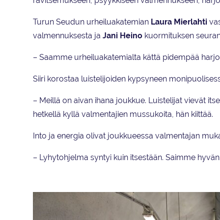
ravitsemukseen, psyykkiseen valmennukseen, harjoi
Turun Seudun urheiluakatemian
Laura Mierlahti
vas
valmennuksesta ja
Jani Heino
kuormituksen seuran
– Saamme urheiluakatemialta kättä pidempää harjoi
Siiri korostaa luistelijoiden kypsyneen monipuolise
– Meillä on aivan ihana joukkue. Luistelijat vievät it
hetkellä kyllä valmentajien mussukoita, hän kiittää.
Into ja energia olivat joukkueessa valmentajan muk
– Lyhytohjelma syntyi kuin itsestään. Saimme hyvä