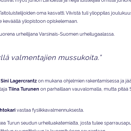
ivat myös juniori Lahdesta ja neljä luistelijaa omista juniore
aitoluistelijoiden oma kasvatti. Viivistä tuli ylioppilas jouluku
e keväällä yliopistoon opiskelemaan.
ä nuorena urheilijana Varsinais-Suomen urheilugaalassa.
kyllä valmentajien mussukoita.”
.
Sini Lagercrantz
on mukana ohjelmien rakentamisessa ja jää
taja
Tiina Turunen
on parhaillaan vauvalomalla, mutta pitää Si
htokari
vastaa fysiikkavalmennuksesta.
kea Turun seudun urheiluakatemialta, josta tulee sparrausap