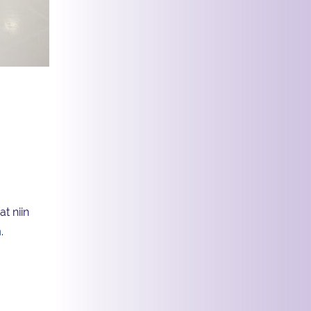
t niin
n
.