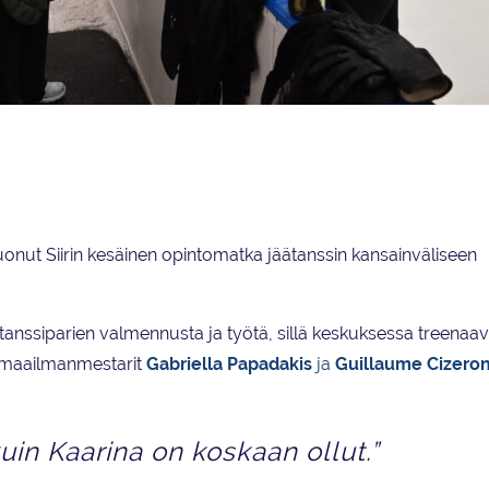
s -joukkueen valmennuskaartia.
uonut Siirin kesäinen opintomatka jäätanssin kansainväliseen
nssiparien valmennusta ja työtä, sillä keskuksessa treenaava
 maailmanmestarit
Gabriella Papadakis
ja
Guillaume Cizero
in Kaarina on koskaan ollut.”