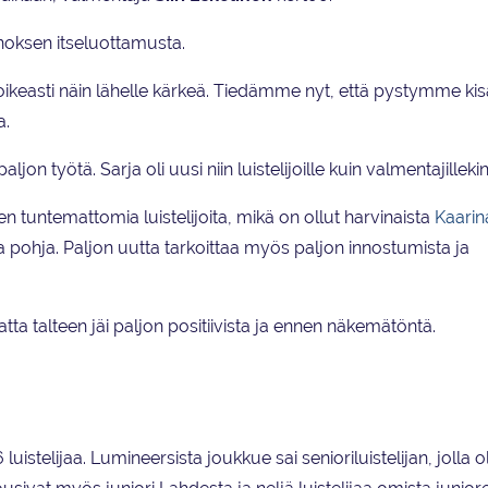
noksen itseluottamusta.
oikeasti näin lähelle kärkeä. Tiedämme nyt, että pystymme k
a.
ljon työtä. Sarja oli uusi niin luistelijoille kuin valmentajillekin
n tuntemattomia luistelijoita, mikä on ollut harvinaista
Kaarin
va pohja. Paljon uutta tarkoittaa myös paljon innostumista ja
ta talteen jäi paljon positiivista ja ennen näkemätöntä.
istelijaa. Lumineersista joukkue sai senioriluistelijan, jolla ol