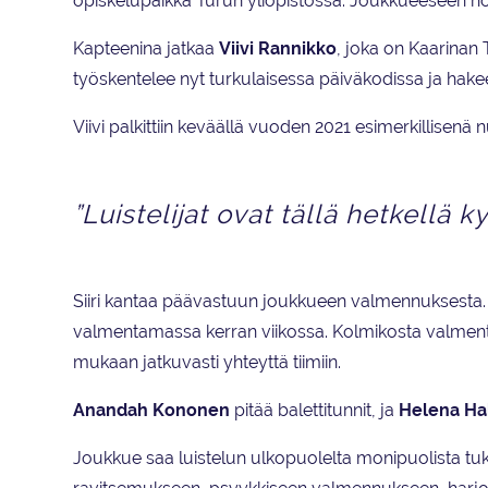
opiskelupaikka Turun yliopistossa. Joukkueeseen nous
Kapteenina jatkaa
Viivi Rannikko
, joka on Kaarinan T
työskentelee nyt turkulaisessa päiväkodissa ja hake
Viivi palkittiin keväällä vuoden 2021 esimerkillisen
”Luistelijat ovat tällä hetkellä 
Siiri kantaa päävastuun joukkueen valmennuksesta
valmentamassa kerran viikossa. Kolmikosta valmen
mukaan jatkuvasti yhteyttä tiimiin.
Anandah Kononen
pitää balettitunnit, ja
Helena
Ha
Joukkue saa luistelun ulkopuolelta monipuolista tu