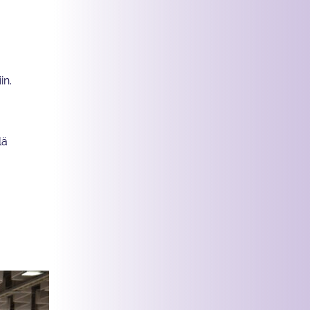
in.
lä