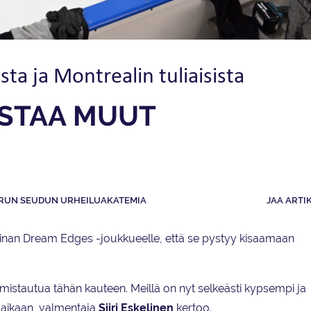
a ja Montrealin tuliaisista
STAA MUUT
RUN SEUDUN URHEILUAKATEMIA
JAA ARTI
inan Dream Edges -joukkueelle, että se pystyy kisaamaan
stautua tähän kauteen. Meillä on nyt selkeästi kypsempi ja
aikaan, valmentaja
Siiri Eskelinen
kertoo.