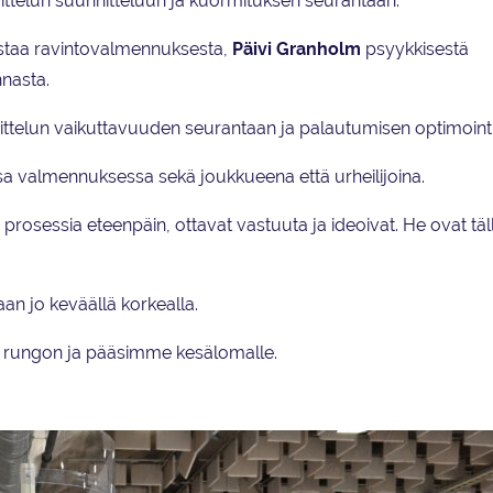
ttelun suunnitteluun ja kuormituksen seurantaan.
taa ravintovalmennuksesta,
Päivi Granholm
psyykkisestä
nasta.
ttelun vaikuttavuuden seurantaan ja palautumisen optimointi
ssa valmennuksessa sekä joukkueena että urheilijoina.
se prosessia eteenpäin, ottavat vastuuta ja ideoivat. He ovat täl
aan jo keväällä korkealla.
n rungon ja pääsimme kesälomalle.