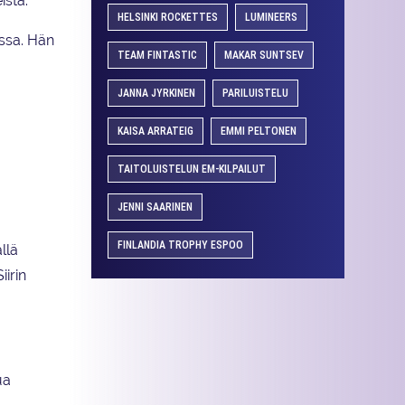
ista.
HELSINKI ROCKETTES
LUMINEERS
ussa. Hän
TEAM FINTASTIC
MAKAR SUNTSEV
JANNA JYRKINEN
PARILUISTELU
KAISA ARRATEIG
EMMI PELTONEN
TAITOLUISTELUN EM-KILPAILUT
JENNI SAARINEN
FINLANDIA TROPHY ESPOO
llä
irin
ua