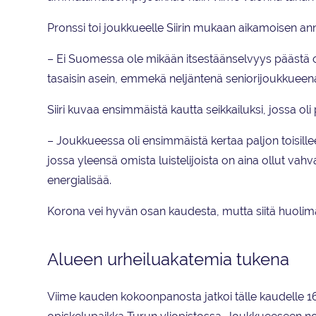
Pronssi toi joukkueelle Siirin mukaan aikamoisen an
– Ei Suomessa ole mikään itsestäänselvyys päästä 
tasaisin asein, emmekä neljäntenä seniorijoukkueen
Siiri kuvaa ensimmäistä kautta seikkailuksi, jossa oli pa
– Joukkueessa oli ensimmäistä kertaa paljon toisillee
jossa yleensä omista luistelijoista on aina ollut vah
energialisää.
Korona vei hyvän osan kaudesta, mutta siitä huolimat
Alueen urheiluakatemia tukena
Viime kauden kokoonpanosta jatkoi tälle kaudelle 16 lu