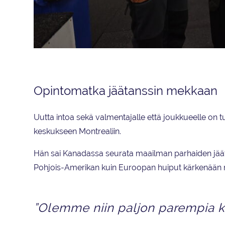
Turun seudun urheiluakatemian ammattilaiset ovat osa Dream Edge
Opintomatka jäätanssin mekkaan
Uutta intoa sekä valmentajalle että joukkueelle on t
keskukseen Montrealiin.
Hän sai Kanadassa seurata maailman parhaiden jääta
Pohjois-Amerikan kuin Euroopan huiput kärkenään
”Olemme niin paljon parempia ku