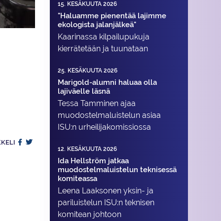
15. KESÄKUUTA 2026
"Haluamme pienentää lajimme
ekologista jalanjälkeä"
Kaarinassa kilpailupukuja
kierrätetään ja tuunataan
25. KESÄKUUTA 2026
Marigold-alumni haluaa olla
lajiväelle läsnä
Tessa Tamminen ajaa
muodostelma­luistelun asiaa
ISU:n urheilija­komissiossa
KKELI
12. KESÄKUUTA 2026
Ida Hellström jatkaa
muodostelmaluistelun teknisessä
komiteassa
Leena Laaksonen yksin- ja
pariluistelun ISU:n teknisen
komitean johtoon