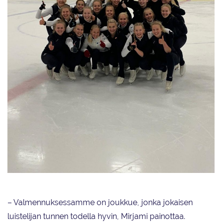
Team Unique -joukkue tiedostaa koronan vaanivan vieläkin, mutta ahdistus
ja paniikki ovat turhia.
– Valmennuksessamme on joukkue, jonka jokaisen
luistelijan tunnen todella hyvin, Mirjami painottaa.