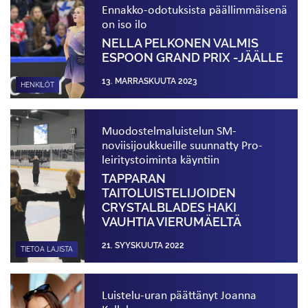
Ennakko-odotuksista päällimmäisenä
on iso ilo
NELLA PELKONEN VALMIS
ESPOON GRAND PRIX -JÄÄLLE
13. MARRASKUUTA 2023
HENKILÖT
Muodostelmaluistelun SM-
noviisijoukkueille suunnatty Pro-
leiritystoiminta käyntiin
TAPPARAN
TAITOLUISTELIJOIDEN
CRYSTALBLADES HAKI
VAUHTIA VIERUMÄELTÄ
21. SYYSKUUTA 2022
TIETOA LAJISTA
Luistelu-uran päättänyt Joanna