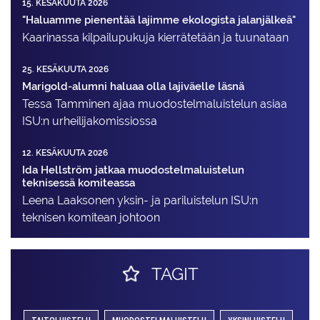
15. KESÄKUUTA 2026
"Haluamme pienentää lajimme ekologista jalanjälkeä"
Kaarinassa kilpailupukuja kierrätetään ja tuunataan
25. KESÄKUUTA 2026
Marigold-alumni haluaa olla lajiväelle läsnä
Tessa Tamminen ajaa muodostelma­luistelun asiaa
ISU:n urheilija­komissiossa
12. KESÄKUUTA 2026
Ida Hellström jatkaa muodostelmaluistelun
teknisessä komiteassa
Leena Laaksonen yksin- ja pariluistelun ISU:n
teknisen komitean johtoon
TAGIT