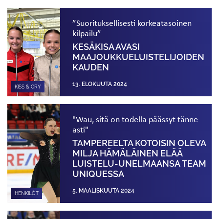
”Suorituksellisesti korkeatasoinen
kilpailu”
KESÄKISA AVASI
MAAJOUKKUE­LUISTELIJOIDEN
KAUDEN
13. ELOKUUTA 2024
KISS & CRY
"Wau, sitä on todella päässyt tänne
asti"
TAMPEREELTA KOTOISIN OLEVA
MILJA HÄMÄLÄINEN ELÄÄ
LUISTELU-UNELMAANSA TEAM
UNIQUESSA
5. MAALISKUUTA 2024
HENKILÖT