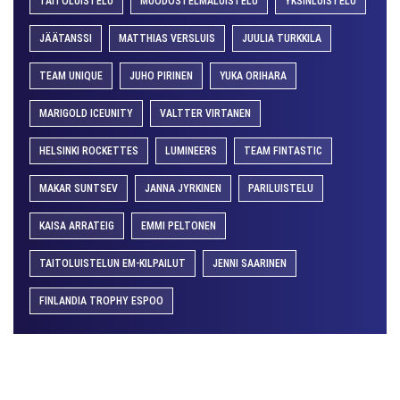
TAITOLUISTELU
MUODOSTELMALUISTELU
YKSINLUISTELU
JÄÄTANSSI
MATTHIAS VERSLUIS
JUULIA TURKKILA
TEAM UNIQUE
JUHO PIRINEN
YUKA ORIHARA
MARIGOLD ICEUNITY
VALTTER VIRTANEN
HELSINKI ROCKETTES
LUMINEERS
TEAM FINTASTIC
MAKAR SUNTSEV
JANNA JYRKINEN
PARILUISTELU
KAISA ARRATEIG
EMMI PELTONEN
TAITOLUISTELUN EM-KILPAILUT
JENNI SAARINEN
FINLANDIA TROPHY ESPOO