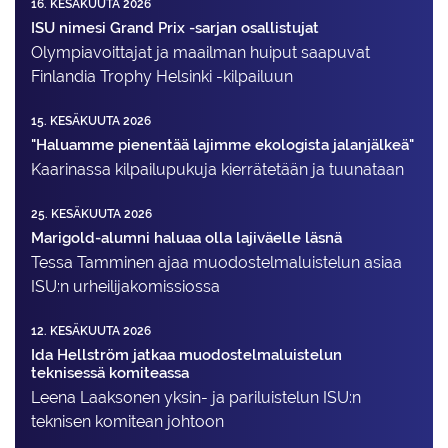
16. KESÄKUUTA 2026
ISU nimesi Grand Prix -sarjan osallistujat
Olympiavoittajat ja maailman huiput saapuvat
Finlandia Trophy Helsinki -kilpailuun
15. KESÄKUUTA 2026
"Haluamme pienentää lajimme ekologista jalanjälkeä"
Kaarinassa kilpailupukuja kierrätetään ja tuunataan
25. KESÄKUUTA 2026
Marigold-alumni haluaa olla lajiväelle läsnä
Tessa Tamminen ajaa muodostelma­luistelun asiaa
ISU:n urheilija­komissiossa
12. KESÄKUUTA 2026
Ida Hellström jatkaa muodostelmaluistelun
teknisessä komiteassa
Leena Laaksonen yksin- ja pariluistelun ISU:n
teknisen komitean johtoon