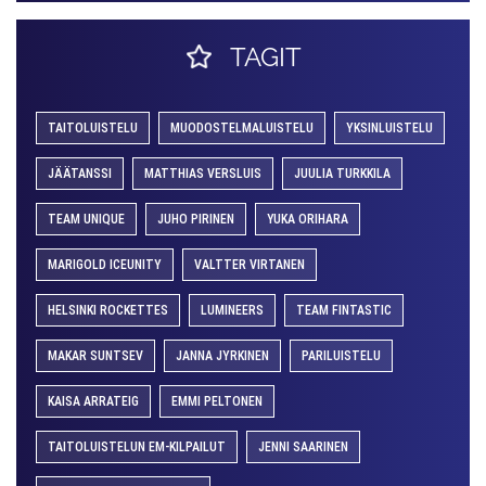
TAGIT
TAITOLUISTELU
MUODOSTELMALUISTELU
YKSINLUISTELU
JÄÄTANSSI
MATTHIAS VERSLUIS
JUULIA TURKKILA
TEAM UNIQUE
JUHO PIRINEN
YUKA ORIHARA
MARIGOLD ICEUNITY
VALTTER VIRTANEN
HELSINKI ROCKETTES
LUMINEERS
TEAM FINTASTIC
MAKAR SUNTSEV
JANNA JYRKINEN
PARILUISTELU
KAISA ARRATEIG
EMMI PELTONEN
TAITOLUISTELUN EM-KILPAILUT
JENNI SAARINEN