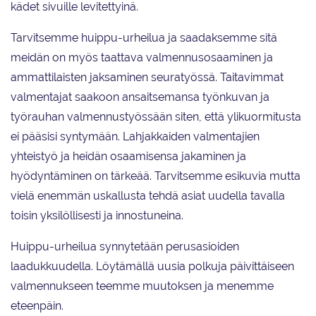
kädet sivuille levitettyinä.
Tarvitsemme huippu-urheilua ja saadaksemme sitä
meidän on myös taattava valmennusosaaminen ja
ammattilaisten jaksaminen seuratyössä. Taitavimmat
valmentajat saakoon ansaitsemansa työnkuvan ja
työrauhan valmennustyössään siten, että ylikuormitusta
ei pääsisi syntymään. Lahjakkaiden valmentajien
yhteistyö ja heidän osaamisensa jakaminen ja
hyödyntäminen on tärkeää. Tarvitsemme esikuvia mutta
vielä enemmän uskallusta tehdä asiat uudella tavalla
toisin yksilöllisesti ja innostuneina.
Huippu-urheilua synnytetään perusasioiden
laadukkuudella. Löytämällä uusia polkuja päivittäiseen
valmennukseen teemme muutoksen ja menemme
eteenpäin.