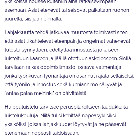
yksiköissä nousee kuitenkin aina ratkaisevimpaan
asemaan. Asiat etenevät tai seisovat paikallaan ruohon
juurella, siis jään pinnalla.
Lahjakkuutta tehdä jatkuvaa muutosta toimivasti siten,
että asiat liikahtelevat eteenpäin ja ongelmat vähenevät
tulosta synnyttäen, edellyttää innostusta jokaiseen
luisteltuun kaareen ja jäällä otettuun askeleeseen. Siellä
tarvitaan raikas oppimisilmasto, osaava valmentaja,
jonka työnkuvan työnantaja on osannut rajata sellaiseksi,
että työnilo ja innostus sekä kunnianhimo säilyvät ja
”antaa palaa meininki” on päivittäistä.
Huippuluistelu tarvitsee peruspilareikseen laadukkaita
luistelukouluja. Niitä tulisi kehittää nopeasyklisiksi
yksiköiksi, joissa lahjakkuudet löytyvät ja he pääsevät
etenemään nopeasti taidoissaan.