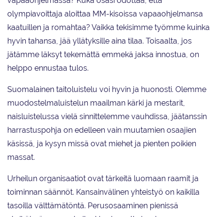
vapaaohjelmassa? Kuka osasi odottaa, että
olympiavoittaja aloittaa MM-kisoissa vapaaohjelmansa
kaatuillen ja romahtaa? Vaikka tekisimme työmme kuinka
hyvin tahansa, jää yllätyksille aina tilaa. Toisaalta, jos
jätämme läksyt tekemättä emmekä jaksa innostua, on
helppo ennustaa tulos.
Suomalainen taitoluistelu voi hyvin ja huonosti. Olemme
muodostelmaluistelun maailman kärki ja mestarit,
naisluistelussa vielä sinnittelemme vauhdissa, jäätanssin
harrastuspohja on edelleen vain muutamien osaajien
käsissä, ja kysyn missä ovat miehet ja pienten poikien
massat.
Urheilun organisaatiot ovat tärkeitä luomaan raamit ja
toiminnan säännöt. Kansainvälinen yhteistyö on kaikilla
tasoilla välttämätöntä. Perusosaaminen pienissä