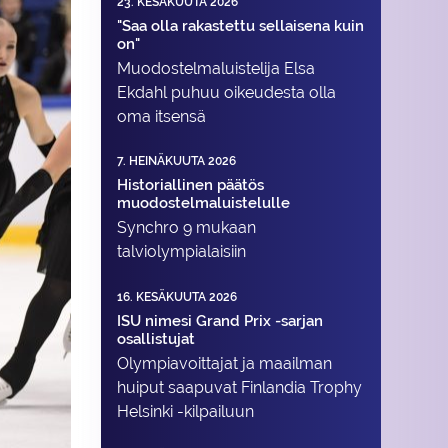
23. KESÄKUUTA 2026
"Saa olla rakastettu sellaisena kuin
on"
Muodostelma­luistelija Elsa
Ekdahl puhuu oikeudesta olla
oma itsensä
7. HEINÄKUUTA 2026
Historiallinen päätös
muodostelmaluistelulle
Synchro 9 mukaan
talviolympialaisiin
16. KESÄKUUTA 2026
ISU nimesi Grand Prix -sarjan
osallistujat
Olympiavoittajat ja maailman
huiput saapuvat Finlandia Trophy
Helsinki -kilpailuun