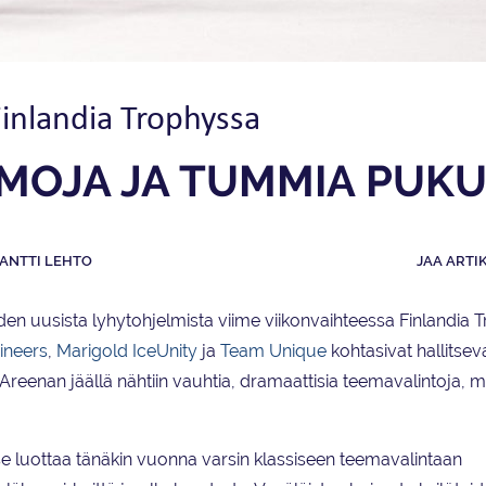
inlandia Trophyssa
MOJA JA TUMMIA PUKU
ANTTI LEHTO
JAA ARTI
n uusista lyhytohjelmista viime viikonvaihteessa Finlandia 
ineers
,
Marigold IceUnity
ja
Team Unique
kohtasivat hallitsev
eenan jäällä nähtiin vauhtia, dramaattisia teemavalintoja, m
se luottaa tänäkin vuonna varsin klassiseen teemavalintaan