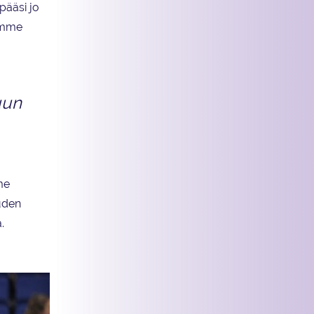
pääsi jo
dumme
uun
me
auden
a.