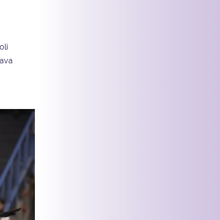
oli
tava