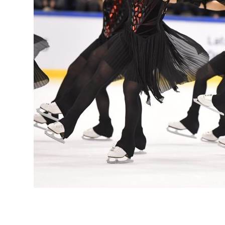
Helsinki Rockettes I lyhytohjelma Alarm