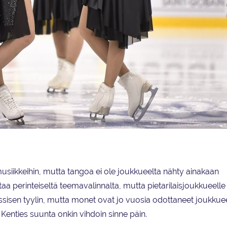
n musiikkeihin, mutta tangoa ei ole joukkueelta nähty ainakaan
aa perinteiseltä teemavalinnalta, mutta pietarilaisjoukkueelle
klassisen tyylin, mutta monet ovat jo vuosia odottaneet joukkue
Kenties suunta onkin vihdoin sinne päin.