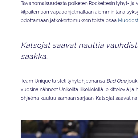
Tavanomaisuudesta poiketen Rockettesin lyhyt- ja v
kilpailemaan vapaaohjelmallaan aiemmin tänä syksy
odottamaan jatkokertomuksen toista osaa
Muodoste
Katsojat saavat nauttia vauhdist
saakka.
Team Unique luisteli lyhytohjelmansa
Bad Que
joukk
vuosina nähneet Unikeilta liikekielellä leikitteleviä
ohjelma kuuluu samaan sarjaan. Katsojat saavat nau