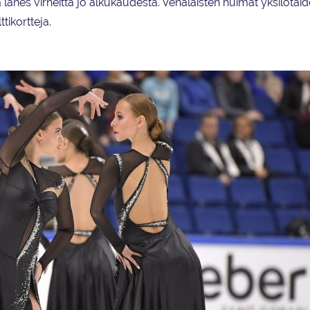
 lähes virheittä jo alkukaudesta. Venäläisten huimat yksilötaid
tikortteja.