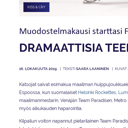
KISS & CRY
Muodostelmakausi starttasi F
DRAMAATTISIA TEE
16. LOKAKUUTA 2019
SAARA LAANINEN
Katsojat saivat esimakua maailman huippujoukkueide
Espoossa, kun suomalaiset
Helsinki Rockettes
,
Lum
maailmanmestarin, Venäjän Team Paradisen. Metro Ar
myös alkukauden haparointia.
Kilpailun voiton napannut pietarilainen Team Paradi