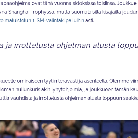
apaaohjelma ovat tänä vuonna sidoksissa toisiinsa. Joukkue 
nä Shanghai Trophyssa, mutta suomalaisilla kisajäillä jou
lmaluistelun 1. SM-valintakilpailuihin
asti.
a ja irrottelusta ohjelman alusta lopp
ueelle ominaiseen tyyliin terävästi ja asenteella. Olemme vii
 ja hieman hullunkurisiakin lyhytohjelmia, ja joukkueen tämän k
ttia vauhdista ja irrottelusta ohjelman alusta loppuun saakk