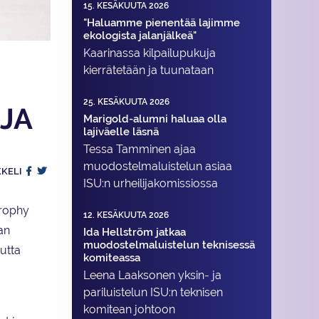
15. KESÄKUUTA 2026
"Haluamme pienentää lajimme
ekologista jalanjälkeä"
Kaarinassa kilpailupukuja
kierrätetään ja tuunataan
25. KESÄKUUTA 2026
JA
Marigold-alumni haluaa olla
lajiväelle läsnä
Tessa Tamminen ajaa
muodostelma­luistelun asiaa
KKELI
ISU:n urheilija­komissiossa
Trophy
12. KESÄKUUTA 2026
an
Ida Hellström jatkaa
muodostelmaluistelun teknisessä
utta
komiteassa
Leena Laaksonen yksin- ja
pariluistelun ISU:n teknisen
komitean johtoon