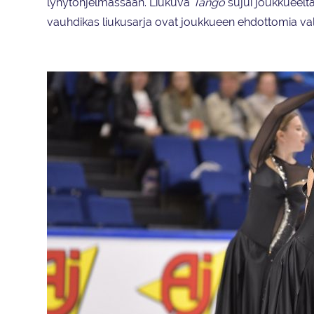
lyhytohjelmassaan. Liukuva
Tango
sujui joukkueelta
vauhdikas liukusarja ovat joukkueen ehdottomia valt