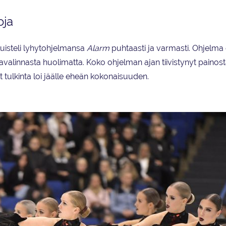
oja
luisteli lyhytohjelmansa
Alarm
puhtaasti ja varmasti. Ohjelma 
valinnasta huolimatta. Koko ohjelman ajan tiivistynyt painos
t tulkinta loi jäälle eheän kokonaisuuden.