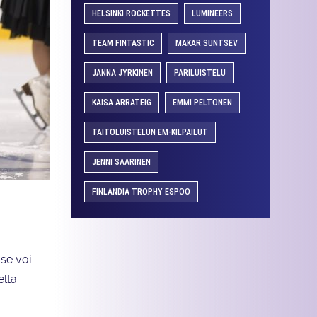
HELSINKI ROCKETTES
LUMINEERS
TEAM FINTASTIC
MAKAR SUNTSEV
JANNA JYRKINEN
PARILUISTELU
KAISA ARRATEIG
EMMI PELTONEN
TAITOLUISTELUN EM-KILPAILUT
JENNI SAARINEN
FINLANDIA TROPHY ESPOO
 se voi
elta