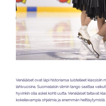
Team Paradise I lyhytohjelma Tango
Venäläiset ovat läpi historiansa luistelleet klassisii
lähivuosina. Suomalaisin silmin tango saattaa vaikutt
hyvinkin olla askel kohti uutta. Venäläiset taitavat 
kokeilevampia ohjelmia ja enemmän heittäytymistä. 