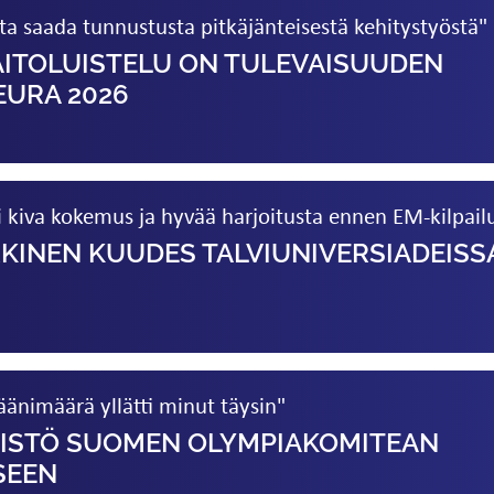
ta saada tunnustusta pitkäjänteisestä kehitystyöstä"
AITOLUISTELU ON TULEVAISUUDEN
EURA 2026
 kiva kokemus ja hyvää harjoitusta ennen EM-kilpail
KINEN KUUDES TALVI­UNIVERSIADEISS
äänimäärä yllätti minut täysin"
PISTÖ SUOMEN OLYMPIAKOMITEAN
SEEN