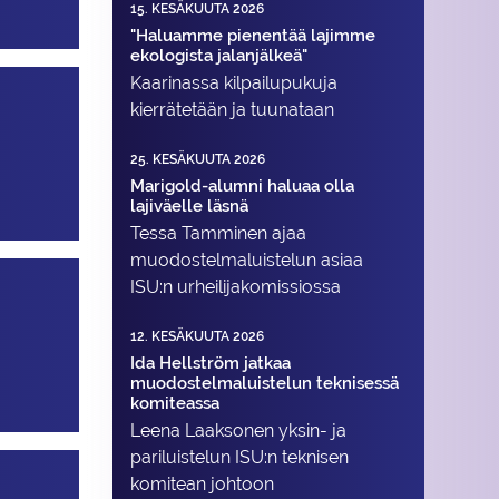
15. KESÄKUUTA 2026
"Haluamme pienentää lajimme
ekologista jalanjälkeä"
Kaarinassa kilpailupukuja
kierrätetään ja tuunataan
25. KESÄKUUTA 2026
Marigold-alumni haluaa olla
lajiväelle läsnä
Tessa Tamminen ajaa
muodostelma­luistelun asiaa
ISU:n urheilija­komissiossa
12. KESÄKUUTA 2026
Ida Hellström jatkaa
muodostelmaluistelun teknisessä
komiteassa
Leena Laaksonen yksin- ja
pariluistelun ISU:n teknisen
komitean johtoon