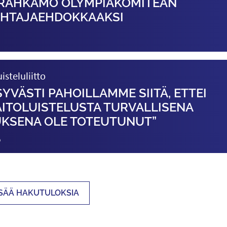
RAHKAMO OLYMPIA­KOMITEAN
HTAJA­EHDOKKAAKSI
steluliitto
YVÄSTI PAHOILLAMME SIITÄ, ETTEI
AITOLUISTELUSTA TURVALLISENA
KSENA OLE TOTEUTUNUT”
0
ISÄÄ HAKUTULOKSIA