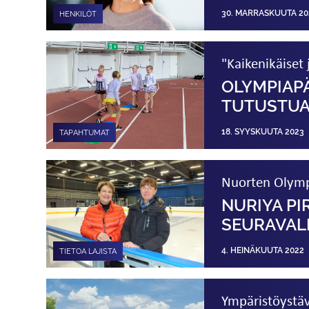
30. MARRASKUUTA 20
HENKILÖT
"Kaikenikäiset 
OLYMPIAPÄ
TUTUSTUA
18. SYYSKUUTA 2023
TAPAHTUMAT
Nuorten Olymp
NURIYA P
SEURAVALM
4. HEINÄKUUTA 2022
TIETOA LAJISTA
Ympäristöystävä