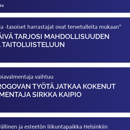
24
ja -tasoiset harrastajat ovat tervetulleita mukaan"
IVÄ TARJOSI MAHDOL­LISUUDEN
 TAITOLUISTELUUN
iavalmentaja vaihtuu
IROGOVAN TYÖTÄ JATKAA KOKENUT
ENTAJA SIRKKA KAIPIO
llinen ja esteetön liikuntapaikka Helsinkiin