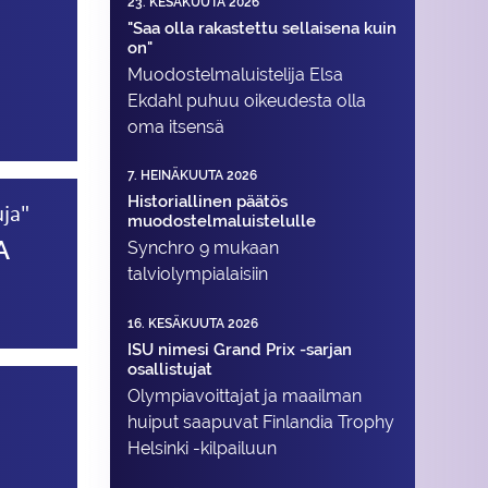
23. KESÄKUUTA 2026
"Saa olla rakastettu sellaisena kuin
on"
Muodostelma­luistelija Elsa
Ekdahl puhuu oikeudesta olla
oma itsensä
7. HEINÄKUUTA 2026
Historiallinen päätös
uja"
muodostelmaluistelulle
A
Synchro 9 mukaan
talviolympialaisiin
16. KESÄKUUTA 2026
ISU nimesi Grand Prix -sarjan
osallistujat
Olympiavoittajat ja maailman
huiput saapuvat Finlandia Trophy
Helsinki -kilpailuun