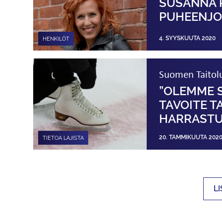
SUSANNA 
PUHEENJO
4. SYYSKUUTA 2020
HENKILÖT
Suomen Taitolui
”OLEMME S
TAVOITE T
HARRASTU
20. TAMMIKUUTA 202
TIETOA LAJISTA
L