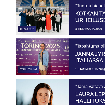
"Tuntuu hienol
KOTKAN T
URHEILUS
8. KESÄKUUTA 2026
KISS & CRY
"Tapahtuma oli
JANNA JYR
ITALIASSA
18. TAMMIKUUTA 2025
TAPAHTUMAT
"Tämä valtava 
LAURA LE
HALLITUK