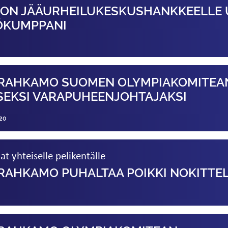
ON JÄÄURHEILUKESKUS­HANKKEELLE 
ÖKUMPPANI
RAHKAMO SUOMEN OLYMPIAKOMITEA
EKSI VARAPUHEEN­JOHTAJAKSI
20
at yhteiselle pelikentälle
RAHKAMO PUHALTAA POIKKI NOKITTE