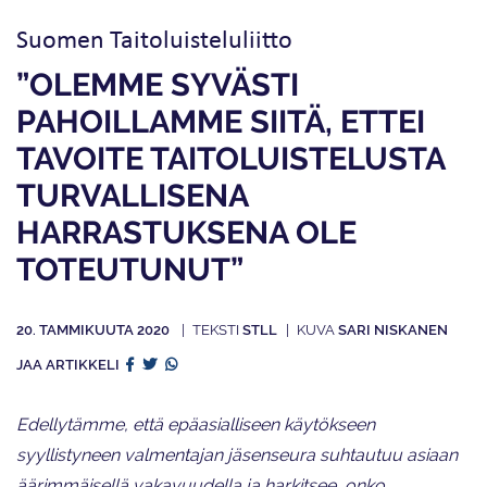
Suomen Taitoluisteluliitto
”OLEMME SYVÄSTI
PAHOILLAMME SIITÄ, ETTEI
TAVOITE TAITOLUISTELUSTA
TURVALLISENA
HARRASTUKSENA OLE
TOTEUTUNUT”
20. TAMMIKUUTA 2020
STLL
SARI NISKANEN
JAA ARTIKKELI
Edellytämme, että epäasialliseen käytökseen
syyllistyneen valmentajan jäsenseura suhtautuu asiaan
äärimmäisellä vakavuudella ja harkitsee, onko