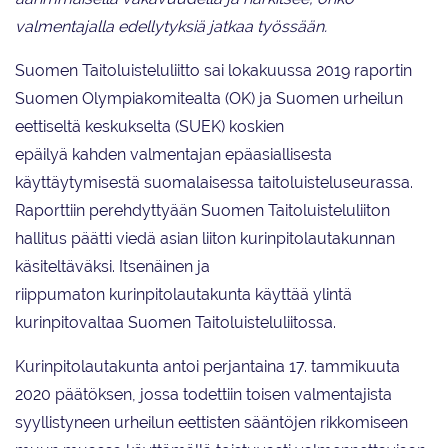
valmentajalla edellytyksiä jatkaa työssään.
Suomen Taitoluisteluliitto sai lokakuussa 2019 raportin
Suomen Olympiakomitealta (OK) ja Suomen urheilun
eettiseltä keskukselta (SUEK) koskien
epäilyä kahden valmentajan epäasiallisesta
käyttäytymisestä suomalaisessa taitoluisteluseurassa.
Raporttiin perehdyttyään Suomen Taitoluisteluliiton
hallitus päätti viedä asian liiton kurinpitolautakunnan
käsiteltäväksi. Itsenäinen ja
riippumaton kurinpitolautakunta käyttää ylintä
kurinpitovaltaa Suomen Taitoluisteluliitossa.
Kurinpitolautakunta antoi perjantaina 17. tammikuuta
2020 päätöksen, jossa todettiin toisen valmentajista
syyllistyneen urheilun eettisten sääntöjen rikkomiseen