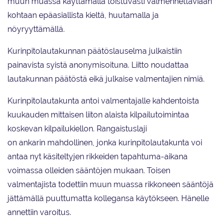
muun muassa käyttämällä toistuvasti valmennettaviaan
kohtaan epäasiallista kieltä, huutamalla ja
nöyryyttämällä.
Kurinpitolautakunnan päätöslauselma julkaistiin
painavista syistä anonymisoituna. Liitto noudattaa
lautakunnan päätöstä eikä julkaise valmentajien nimiä.
Kurinpitolautakunta antoi valmentajalle kahdentoista
kuukauden mittaisen liiton alaista kilpailutoimintaa
koskevan kilpailukiellon. Rangaistuslaji
on ankarin mahdollinen, jonka kurinpitolautakunta voi
antaa nyt käsiteltyjen rikkeiden tapahtuma-aikana
voimassa olleiden sääntöjen mukaan. Toisen
valmentajista todettiin muun muassa rikkoneen sääntöjä
jättämällä puuttumatta kollegansa käytökseen. Hänelle
annettiin varoitus.