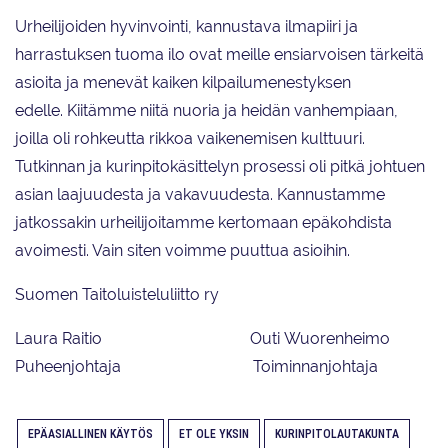
Urheilijoiden hyvinvointi, kannustava ilmapiiri ja
harrastuksen tuoma ilo ovat meille ensiarvoisen tärkeitä
asioita ja menevät kaiken kilpailumenestyksen
edelle. Kiitämme niitä nuoria ja heidän vanhempiaan,
joilla oli rohkeutta rikkoa vaikenemisen kulttuuri.
Tutkinnan ja kurinpitokäsittelyn prosessi oli pitkä johtuen
asian laajuudesta ja vakavuudesta. Kannustamme
jatkossakin urheilijoitamme kertomaan epäkohdista
avoimesti. Vain siten voimme puuttua asioihin.
Suomen Taitoluisteluliitto ry
Laura Raitio Outi Wuorenheimo
Puheenjohtaja Toiminnanjohtaja
EPÄASIALLINEN KÄYTÖS
ET OLE YKSIN
KURINPITOLAUTAKUNTA