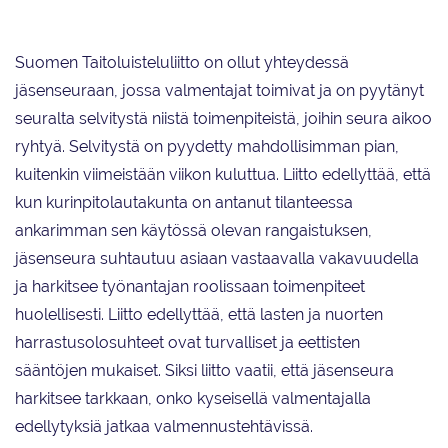
Suomen Taitoluisteluliitto on ollut yhteydessä
jäsenseuraan, jossa valmentajat toimivat ja on pyytänyt
seuralta selvitystä niistä toimenpiteistä, joihin seura aikoo
ryhtyä. Selvitystä on pyydetty mahdollisimman pian,
kuitenkin viimeistään viikon kuluttua. Liitto edellyttää, että
kun kurinpitolautakunta on antanut tilanteessa
ankarimman sen käytössä olevan rangaistuksen,
jäsenseura suhtautuu asiaan vastaavalla vakavuudella
ja harkitsee työnantajan roolissaan toimenpiteet
huolellisesti. Liitto edellyttää, että lasten ja nuorten
harrastusolosuhteet ovat turvalliset ja eettisten
sääntöjen mukaiset. Siksi liitto vaatii, että jäsenseura
harkitsee tarkkaan, onko kyseisellä valmentajalla
edellytyksiä jatkaa valmennustehtävissä.