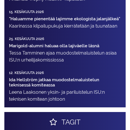
15. KESÄKUUTA 2026
"Haluamme pienentää lajimme ekologista jalanjälkeä"
Kaarinassa kilpailupukuja kierrätetään ja tuunataan
25. KESÄKUUTA 2026
Marigold-alumni haluaa olla lajiväelle läsnä
Tessa Tamminen ajaa muodostelma­luistelun asiaa
ISU:n urheilija­komissiossa
12. KESÄKUUTA 2026
Ida Hellström jatkaa muodostelmaluistelun
teknisessä komiteassa
Leena Laaksonen yksin- ja pariluistelun ISU:n
teknisen komitean johtoon
TAGIT