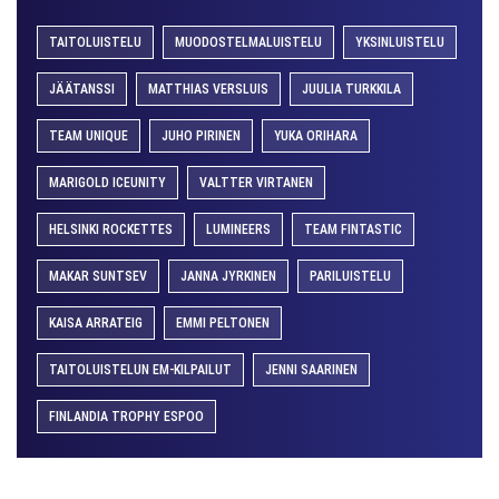
TAITOLUISTELU
MUODOSTELMALUISTELU
YKSINLUISTELU
JÄÄTANSSI
MATTHIAS VERSLUIS
JUULIA TURKKILA
TEAM UNIQUE
JUHO PIRINEN
YUKA ORIHARA
MARIGOLD ICEUNITY
VALTTER VIRTANEN
HELSINKI ROCKETTES
LUMINEERS
TEAM FINTASTIC
MAKAR SUNTSEV
JANNA JYRKINEN
PARILUISTELU
KAISA ARRATEIG
EMMI PELTONEN
TAITOLUISTELUN EM-KILPAILUT
JENNI SAARINEN
FINLANDIA TROPHY ESPOO