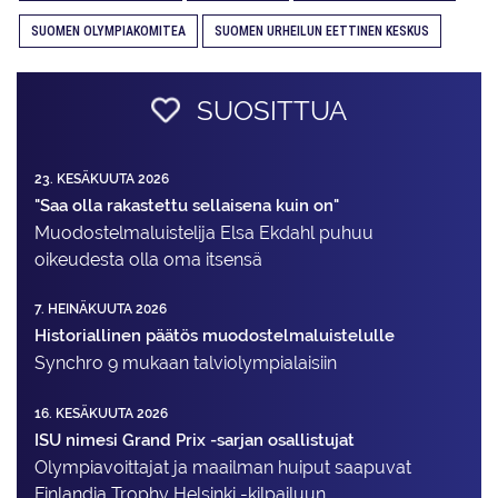
SUOMEN OLYMPIAKOMITEA
SUOMEN URHEILUN EETTINEN KESKUS
SUOSITTUA
23. KESÄKUUTA 2026
"Saa olla rakastettu sellaisena kuin on"
Muodostelma­luistelija Elsa Ekdahl puhuu
oikeudesta olla oma itsensä
7. HEINÄKUUTA 2026
Historiallinen päätös muodostelmaluistelulle
Synchro 9 mukaan talviolympialaisiin
16. KESÄKUUTA 2026
ISU nimesi Grand Prix -sarjan osallistujat
Olympiavoittajat ja maailman huiput saapuvat
Finlandia Trophy Helsinki -kilpailuun