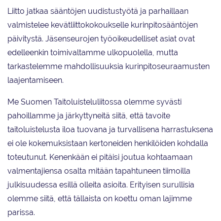
Liitto jatkaa sääntöjen uudistustyötä ja parhaillaan
valmistelee kevätliittokokoukselle kurinpitosääntöjen
päivitystä. Jäsenseurojen työoikeudelliset asiat ovat
edelleenkin toimivaltamme ulkopuolella, mutta
tarkastelemme mahdollisuuksia kurinpitoseuraamusten
laajentamiseen.
Me Suomen Taitoluisteluliitossa olemme syvästi
pahoillamme ja järkyttyneitä siitä, että tavoite
taitoluistelusta iloa tuovana ja turvallisena harrastuksena
ei ole kokemuksistaan kertoneiden henkilöiden kohdalla
toteutunut. Kenenkään ei pitäisi joutua kohtaamaan
valmentajiensa osalta mitään tapahtuneen tiimoilla
julkisuudessa esillä olleita asioita. Erityisen surullisia
olemme siitä, että tällaista on koettu oman lajimme
parissa.