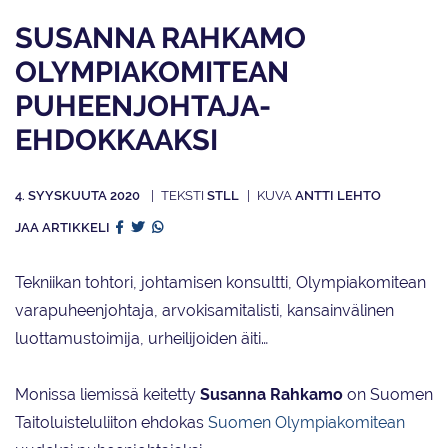
SUSANNA RAHKAMO
OLYMPIA­KOMITEAN
PUHEENJOHTAJA­
EHDOKKAAKSI
4. SYYSKUUTA 2020
STLL
ANTTI LEHTO
JAA ARTIKKELI
Tekniikan tohtori, johtamisen konsultti, Olympiakomitean
varapuheenjohtaja, arvokisamitalisti, kansainvälinen
luottamustoimija, urheilijoiden äiti…
Monissa liemissä keitetty
Susanna Rahkamo
on Suomen
Taitoluisteluliiton ehdokas
Suomen Olympiakomitean