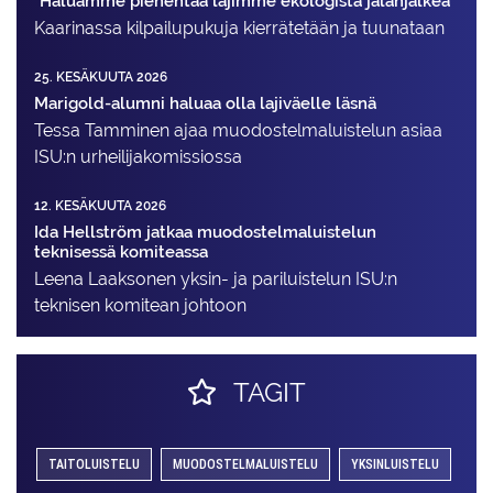
"Haluamme pienentää lajimme ekologista jalanjälkeä"
Kaarinassa kilpailupukuja kierrätetään ja tuunataan
25. KESÄKUUTA 2026
Marigold-alumni haluaa olla lajiväelle läsnä
Tessa Tamminen ajaa muodostelma­luistelun asiaa
ISU:n urheilija­komissiossa
12. KESÄKUUTA 2026
Ida Hellström jatkaa muodostelmaluistelun
teknisessä komiteassa
Leena Laaksonen yksin- ja pariluistelun ISU:n
teknisen komitean johtoon
TAGIT
TAITOLUISTELU
MUODOSTELMALUISTELU
YKSINLUISTELU