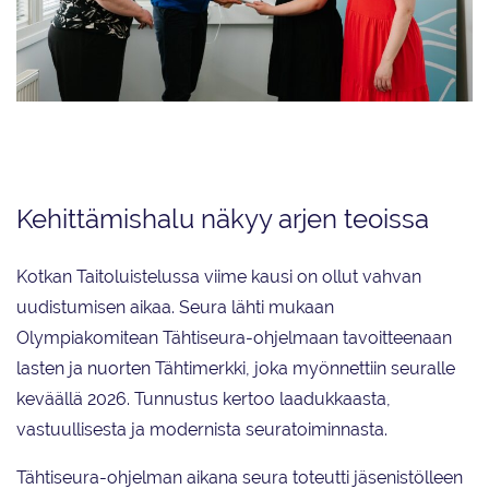
Kotkan Taitoluistelu voitti Suomen Olympiakomitean ja Rantalaisen
jakaman 2 500 euron Tulevaisuuden urheiluseura -palkinnon.
Kehittämishalu näkyy arjen teoissa
Kotkan Taitoluistelussa viime kausi on ollut vahvan
uudistumisen aikaa. Seura lähti mukaan
Olympiakomitean Tähtiseura-ohjelmaan tavoitteenaan
lasten ja nuorten Tähtimerkki, joka myönnettiin seuralle
keväällä 2026. Tunnustus kertoo laadukkaasta,
vastuullisesta ja modernista seuratoiminnasta.
Tähtiseura-ohjelman aikana seura toteutti jäsenistölleen