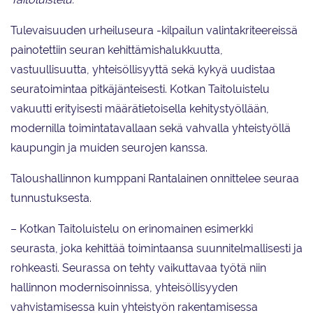
Tulevaisuuden urheiluseura -kilpailun valintakriteereissä
painotettiin seuran kehittämishalukkuutta,
vastuullisuutta, yhteisöllisyyttä sekä kykyä uudistaa
seuratoimintaa pitkäjänteisesti. Kotkan Taitoluistelu
vakuutti erityisesti määrätietoisella kehitystyöllään,
modernilla toimintatavallaan sekä vahvalla yhteistyöllä
kaupungin ja muiden seurojen kanssa.
Taloushallinnon kumppani Rantalainen onnittelee seuraa
tunnustuksesta.
– Kotkan Taitoluistelu on erinomainen esimerkki
seurasta, joka kehittää toimintaansa suunnitelmallisesti ja
rohkeasti. Seurassa on tehty vaikuttavaa työtä niin
hallinnon modernisoinnissa, yhteisöllisyyden
vahvistamisessa kuin yhteistyön rakentamisessa