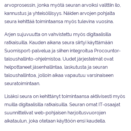
arvoprosessin, jonka myötä seuran arvoiksi valittiin ilo,
kannustus ja yhteisöllisyys. Näiden arvojen pohjalta
seura kehittää toimintaansa myös tulevina vuosina.
Arjen sujuvuutta on vahvistettu myös digitaalisilla
ratkaisuilla. Kauden aikana seura siirtyi käyttämään
Suomisport-palvelua ja siihen integroitua Procountor-
taloushallinto-ohjelmistoa. Uudet järjestelmät ovat
helpottaneet jäsenhallintaa, laskutusta ja seuran
taloushallintoa, jolloin aikaa vapautuu varsinaiseen
seuratoimintaan.
Lisäksi seura on kehittänyt toimintaansa aktiivisesti myös
muilla digitaalisilla ratkaisuilla. Seuran omat IT-osaajat
suunnittelivat web-pohjaisen harjoitusvuorojen
aikataulun, joka otetaan käyttöön ensi kaudella.