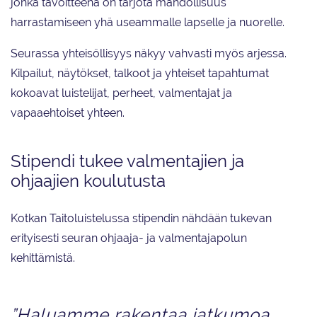
jonka tavoitteena on tarjota mahdollisuus
harrastamiseen yhä useammalle lapselle ja nuorelle.
Seurassa yhteisöllisyys näkyy vahvasti myös arjessa.
Kilpailut, näytökset, talkoot ja yhteiset tapahtumat
kokoavat luistelijat, perheet, valmentajat ja
vapaaehtoiset yhteen.
Stipendi tukee valmentajien ja
ohjaajien koulutusta
Kotkan Taitoluistelussa stipendin nähdään tukevan
erityisesti seuran ohjaaja- ja valmentajapolun
kehittämistä.
”Haluamme rakentaa jatkumoa,