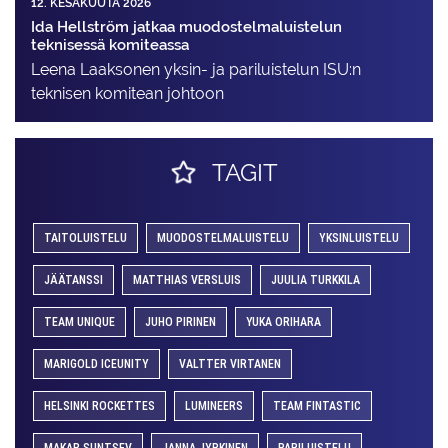
12. KESÄKUUTA 2026
Ida Hellström jatkaa muodostelmaluistelun
teknisessä komiteassa
Leena Laaksonen yksin- ja pariluistelun ISU:n
teknisen komitean johtoon
TAGIT
TAITOLUISTELU
MUODOSTELMALUISTELU
YKSINLUISTELU
JÄÄTANSSI
MATTHIAS VERSLUIS
JUULIA TURKKILA
TEAM UNIQUE
JUHO PIRINEN
YUKA ORIHARA
MARIGOLD ICEUNITY
VALTTER VIRTANEN
HELSINKI ROCKETTES
LUMINEERS
TEAM FINTASTIC