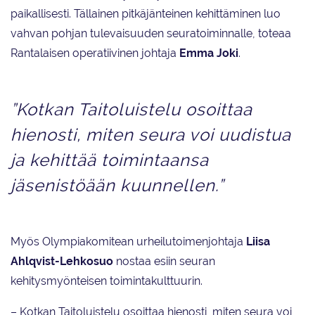
paikallisesti. Tällainen pitkäjänteinen kehittäminen luo
vahvan pohjan tulevaisuuden seuratoiminnalle, toteaa
Rantalaisen operatiivinen johtaja
Emma Joki
.
”Kotkan Taitoluistelu osoittaa
hienosti, miten seura voi uudistua
ja kehittää toimintaansa
jäsenistöään kuunnellen.”
Myös Olympiakomitean urheilutoimenjohtaja
Liisa
Ahlqvist-Lehkosuo
nostaa esiin seuran
kehitysmyönteisen toimintakulttuurin.
– Kotkan Taitoluistelu osoittaa hienosti, miten seura voi