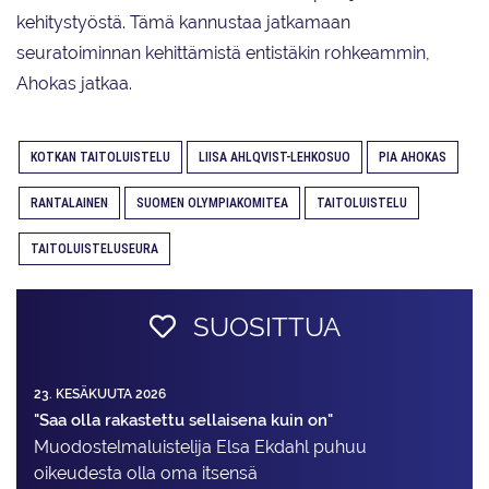
kehitystyöstä. Tämä kannustaa jatkamaan
seuratoiminnan kehittämistä entistäkin rohkeammin,
Ahokas jatkaa.
KOTKAN TAITOLUISTELU
LIISA AHLQVIST-LEHKOSUO
PIA AHOKAS
RANTALAINEN
SUOMEN OLYMPIAKOMITEA
TAITOLUISTELU
TAITOLUISTELUSEURA
SUOSITTUA
23. KESÄKUUTA 2026
"Saa olla rakastettu sellaisena kuin on"
Muodostelma­luistelija Elsa Ekdahl puhuu
oikeudesta olla oma itsensä