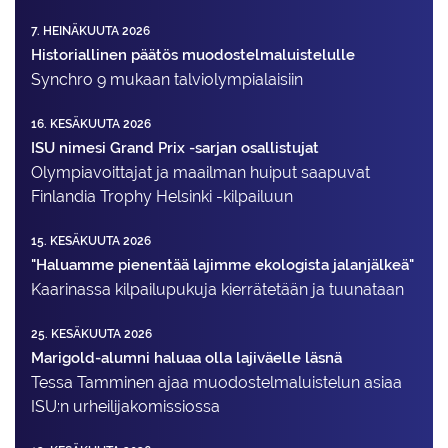
7. HEINÄKUUTA 2026
Historiallinen päätös muodostelmaluistelulle
Synchro 9 mukaan talviolympialaisiin
16. KESÄKUUTA 2026
ISU nimesi Grand Prix -sarjan osallistujat
Olympiavoittajat ja maailman huiput saapuvat
Finlandia Trophy Helsinki -kilpailuun
15. KESÄKUUTA 2026
"Haluamme pienentää lajimme ekologista jalanjälkeä"
Kaarinassa kilpailupukuja kierrätetään ja tuunataan
25. KESÄKUUTA 2026
Marigold-alumni haluaa olla lajiväelle läsnä
Tessa Tamminen ajaa muodostelma­luistelun asiaa
ISU:n urheilija­komissiossa