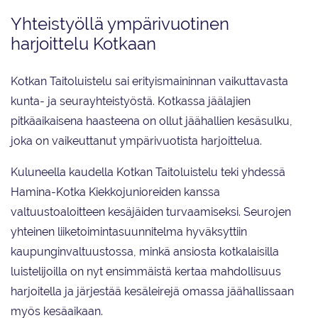
Yhteistyöllä ympärivuotinen
harjoittelu Kotkaan
Kotkan Taitoluistelu sai erityismaininnan vaikuttavasta
kunta- ja seurayhteistyöstä. Kotkassa jäälajien
pitkäaikaisena haasteena on ollut jäähallien kesäsulku,
joka on vaikeuttanut ympärivuotista harjoittelua.
Kuluneella kaudella Kotkan Taitoluistelu teki yhdessä
Hamina-Kotka Kiekkojunioreiden kanssa
valtuustoaloitteen kesäjäiden turvaamiseksi. Seurojen
yhteinen liiketoimintasuunnitelma hyväksyttiin
kaupunginvaltuustossa, minkä ansiosta kotkalaisilla
luistelijoilla on nyt ensimmäistä kertaa mahdollisuus
harjoitella ja järjestää kesäleirejä omassa jäähallissaan
myös kesäaikaan.