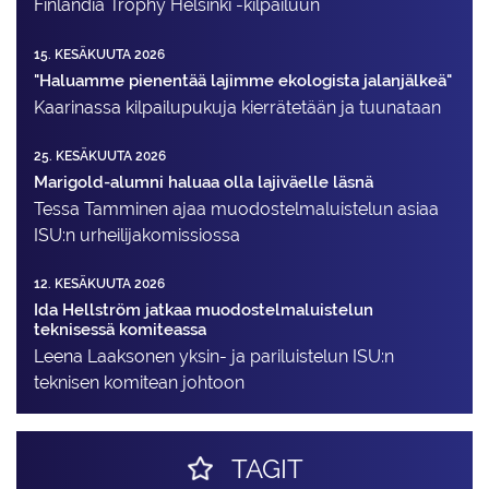
Finlandia Trophy Helsinki -kilpailuun
15. KESÄKUUTA 2026
"Haluamme pienentää lajimme ekologista jalanjälkeä"
Kaarinassa kilpailupukuja kierrätetään ja tuunataan
25. KESÄKUUTA 2026
Marigold-alumni haluaa olla lajiväelle läsnä
Tessa Tamminen ajaa muodostelma­luistelun asiaa
ISU:n urheilija­komissiossa
12. KESÄKUUTA 2026
Ida Hellström jatkaa muodostelmaluistelun
teknisessä komiteassa
Leena Laaksonen yksin- ja pariluistelun ISU:n
teknisen komitean johtoon
TAGIT