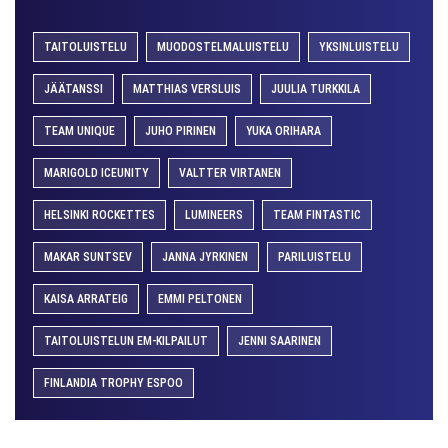
TAITOLUISTELU
MUODOSTELMALUISTELU
YKSINLUISTELU
JÄÄTANSSI
MATTHIAS VERSLUIS
JUULIA TURKKILA
TEAM UNIQUE
JUHO PIRINEN
YUKA ORIHARA
MARIGOLD ICEUNITY
VALTTER VIRTANEN
HELSINKI ROCKETTES
LUMINEERS
TEAM FINTASTIC
MAKAR SUNTSEV
JANNA JYRKINEN
PARILUISTELU
KAISA ARRATEIG
EMMI PELTONEN
TAITOLUISTELUN EM-KILPAILUT
JENNI SAARINEN
FINLANDIA TROPHY ESPOO