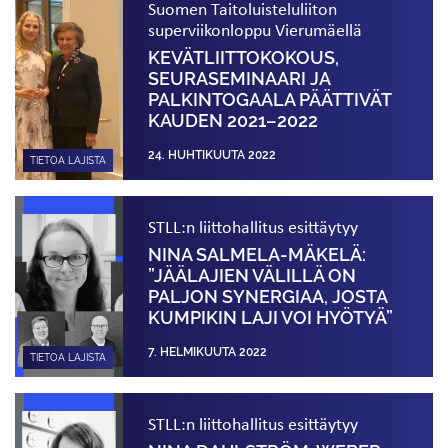
Suomen Taitoluisteluliiton
superviikonloppu Vierumäellä
KEVÄTLIITTOKOKOUS,
SEURASEMINAARI JA
PALKINTOGAALA PÄÄTTIVÄT
KAUDEN 2021–2022
24. HUHTIKUUTA 2022
TIETOA LAJISTA
STLL:n liittohallitus esittäytyy
NINA SALMELA-MÄKELÄ:
”JÄÄLAJIEN VÄLILLÄ ON
PALJON SYNERGIAA, JOSTA
KUMPIKIN LAJI VOI HYÖTYÄ”
7. HELMIKUUTA 2022
TIETOA LAJISTA
STLL:n liittohallitus esittäytyy