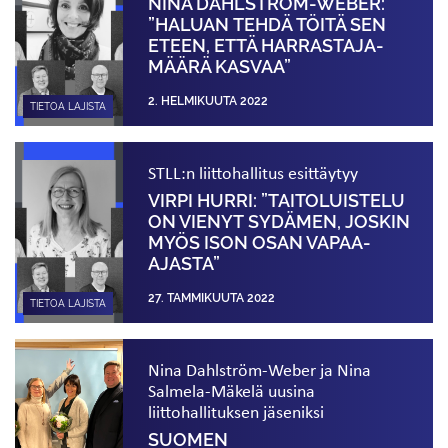
NINA DAHLSTRÖM-WEBER:
”HALUAN TEHDÄ TÖITÄ SEN
ETEEN, ETTÄ HARRASTAJA­
MÄÄRÄ KASVAA”
2. HELMIKUUTA 2022
TIETOA LAJISTA
STLL:n liittohallitus esittäytyy
VIRPI HURRI: ”TAITOLUISTELU
ON VIENYT SYDÄMEN, JOSKIN
MYÖS ISON OSAN VAPAA-
AJASTA”
27. TAMMIKUUTA 2022
TIETOA LAJISTA
Nina Dahlström-Weber ja Nina
Salmela-Mäkelä uusina
liittohallituksen jäseniksi
SUOMEN