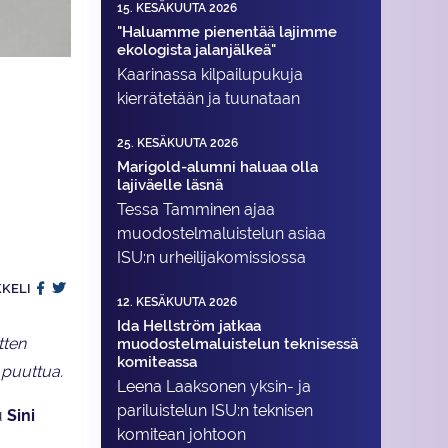
15. KESÄKUUTA 2026
"Haluamme pienentää lajimme
ekologista jalanjälkeä"
Kaarinassa kilpailupukuja
kierrätetään ja tuunataan
25. KESÄKUUTA 2026
Marigold-alumni haluaa olla
lajiväelle läsnä
Tessa Tamminen ajaa
muodostelma­luistelun asiaa
ISU:n urheilija­komissiossa
KKELI
12. KESÄKUUTA 2026
Ida Hellström jatkaa
tten
muodostelmaluistelun teknisessä
komiteassa
 puuttua.
Leena Laaksonen yksin- ja
pariluistelun ISU:n teknisen
tu
Sini
komitean johtoon