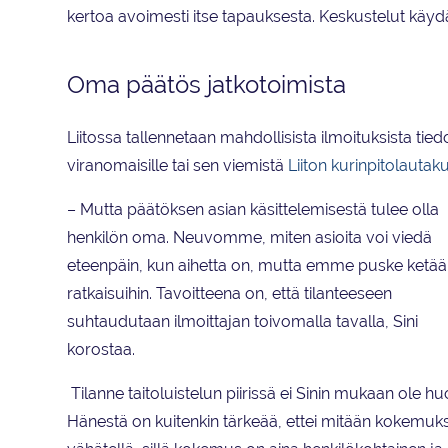
kertoa avoimesti itse tapauksesta. Keskustelut käydä
Oma päätös jatkotoimista
Liitossa tallennetaan mahdollisista ilmoituksista tied
viranomaisille tai sen viemistä
Liiton kurinpitolautak
– Mutta päätöksen asian käsittelemisestä tulee olla
henkilön oma. Neuvomme, miten asioita voi viedä
eteenpäin, kun aihetta on, mutta emme puske ketä
ratkaisuihin. Tavoitteena on, että tilanteeseen
suhtaudutaan ilmoittajan toivomalla tavalla, Sini
korostaa.
Tilanne taitoluistelun piirissä ei Sinin mukaan ole hu
Hänestä on kuitenkin tärkeää, ettei mitään kokemuk