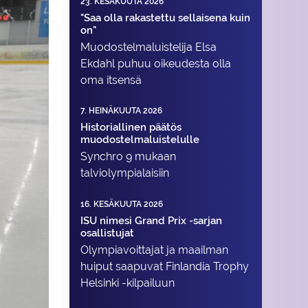
23. KESÄKUUTA 2026
"Saa olla rakastettu sellaisena kuin
on"
Muodostelma­luistelija Elsa
Ekdahl puhuu oikeudesta olla
oma itsensä
7. HEINÄKUUTA 2026
Historiallinen päätös
muodostelmaluistelulle
Synchro 9 mukaan
talviolympialaisiin
16. KESÄKUUTA 2026
ISU nimesi Grand Prix -sarjan
osallistujat
Olympiavoittajat ja maailman
huiput saapuvat Finlandia Trophy
Helsinki -kilpailuun