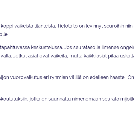
aina epäasialliseen kohteluun.
ppi vaikeista tilanteista. Tietotaito on levinnyt seuroihin niin
olle.
 tapahtuvassa keskustelussa. Jos seuratasolla ilmenee ongel
valla. Jotkut asiat ovat vaikeita, mutta kaikki asiat pitää uskal
paljon vuorovaikutus eri ryhmien välillä on edelleen haaste. 
uskoulutuksiin, jotka on suunnattu nimenomaan seuratoimijoill