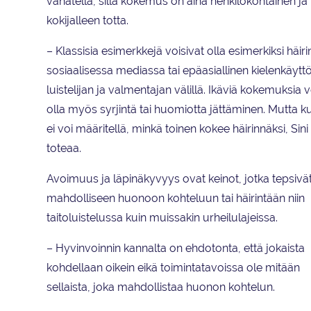
vähätellä, sillä kokemus on aina henkilökohtainen ja
kokijalleen totta.
– Klassisia esimerkkejä voisivat olla esimerkiksi häiri
sosiaalisessa mediassa tai epäasiallinen kielenkäytt
luistelijan ja valmentajan välillä. Ikäviä kokemuksia 
olla myös syrjintä tai huomiotta jättäminen. Mutta 
ei voi määritellä, minkä toinen kokee häirinnäksi, Sini
toteaa.
Avoimuus ja läpinäkyvyys ovat keinot, jotka tepsivä
mahdolliseen huonoon kohteluun tai häirintään niin
taitoluistelussa kuin muissakin urheilulajeissa.
– Hyvinvoinnin kannalta on ehdotonta, että jokaista
kohdellaan oikein eikä toimintatavoissa ole mitään
sellaista, joka mahdollistaa huonon kohtelun.