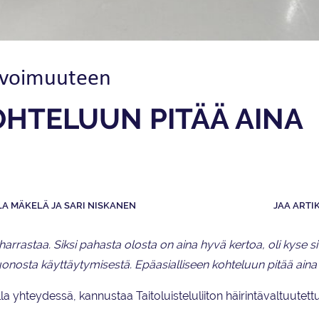
 avoimuuteen
OHTELUUN PITÄÄ AINA
LA MÄKELÄ JA SARI NISKANEN
JAA ARTI
a harrastaa. Siksi pahasta olosta on aina hyvä kertoa, oli kyse si
uonosta käyttäytymisestä. Epäasialliseen kohteluun pitää aina
olla yhteydessä, kannustaa Taitoluisteluliiton häirintävaltuutet