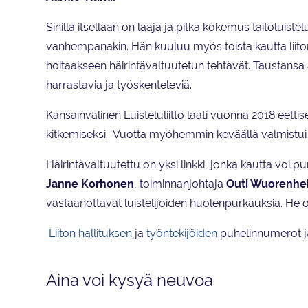
Sinillä itsellään on laaja ja pitkä kokemus taitoluist
vanhempanakin. Hän kuuluu myös toista kautta liito
hoitaakseen häirintävaltuutetun tehtävät. Taustansa 
harrastavia ja työskenteleviä.
Kansainvälinen Luisteluliitto laati vuonna 2018 eetti
kitkemiseksi. Vuotta myöhemmin keväällä valmistui
Häirintävaltuutettu on yksi linkki, jonka kautta voi p
Janne Korhonen
, toiminnanjohtaja
Outi Wuorenhe
vastaanottavat luistelijoiden huolenpurkauksia. He ov
Liiton hallituksen
ja
työntekijöiden
puhelinnumerot ja 
Aina voi kysyä neuvoa