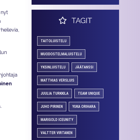
 nyt
TAGIT
n
heilevia,
TAITOLUISTELU
elun
MUODOSTELMALUISTELU
YKSINLUISTELU
JÄÄTANSSI
njohtaja
MATTHIAS VERSLUIS
pinen
JUULIA TURKKILA
TEAM UNIQUE
.
JUHO PIRINEN
YUKA ORIHARA
MARIGOLD ICEUNITY
VALTTER VIRTANEN