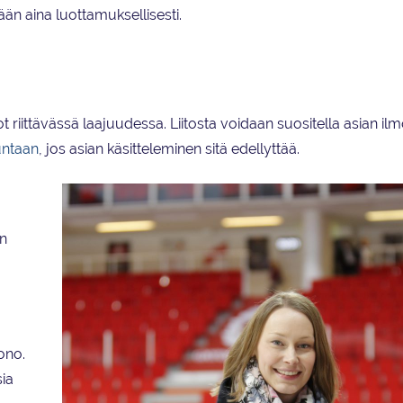
än aina luottamuksellisesti.
ot riittävässä laajuudessa. Liitosta voidaan suositella asian il
untaan
, jos asian käsitteleminen sitä edellyttää.
än
ono.
sia