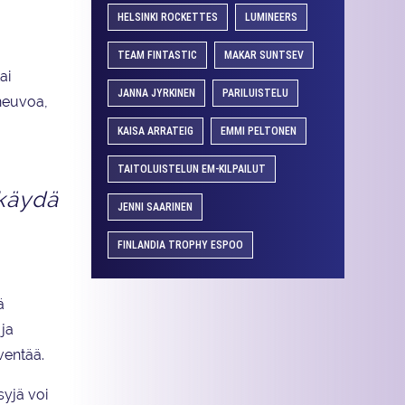
HELSINKI ROCKETTES
LUMINEERS
TEAM FINTASTIC
MAKAR SUNTSEV
ai
JANNA JYRKINEN
PARILUISTELU
 neuvoa,
KAISA ARRATEIG
EMMI PELTONEN
TAITOLUISTELUN EM-KILPAILUT
 käydä
JENNI SAARINEN
FINLANDIA TROPHY ESPOO
ä
 ja
ventää.
syjä voi