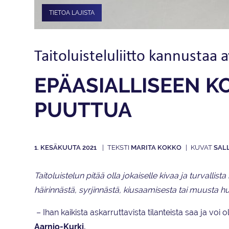
TIETOA LAJISTA
Taitoluisteluliitto kannustaa
EPÄASIALLISEEN K
PUUTTUA
1. KESÄKUUTA 2021
MARITA KOKKO
SAL
Taitoluistelun pitää olla jokaiselle kivaa ja turvallist
häirinnästä, syrjinnästä, kiusaamisesta tai muusta h
– Ihan kaikista askarruttavista tilanteista saa ja voi 
Aarnio-Kurki.