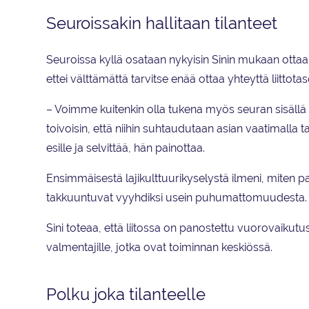
Seuroissakin hallitaan tilanteet
Seuroissa kyllä osataan nykyisin Sinin mukaan ottaa ko
ettei välttämättä tarvitse enää ottaa yhteyttä liittotas
– Voimme kuitenkin olla tukena myös seuran sisällä
toivoisin, että niihin suhtaudutaan asian vaatimalla ta
esille ja selvittää, hän painottaa.
Ensimmäisestä lajikulttuurikyselystä ilmeni, miten 
takkuuntuvat vyyhdiksi usein puhumattomuudesta.
Sini toteaa, että liitossa on panostettu vuorovaikut
valmentajille, jotka ovat toiminnan keskiössä.
Polku joka tilanteelle