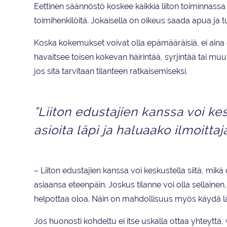
Eettinen säännöstö koskee kaikkia liiton toiminnassa 
toimihenkilöitä. Jokaisella on oikeus saada apua ja tu
Koska kokemukset voivat olla epämääräisiä, ei aina o
havaitsee toisen kokevan häirintää, syrjintää tai mu
jos sitä tarvitaan tilanteen ratkaisemiseksi.
”Liiton edustajien kanssa voi kes
asioita läpi ja haluaako ilmoitta
– Liiton edustajien kanssa voi keskustella siitä, mikä 
asiaansa eteenpäin. Joskus tilanne voi olla sellaine
helpottaa oloa. Näin on mahdollisuus myös käydä lä
Jos huonosti kohdeltu ei itse uskalla ottaa yhteyttä,