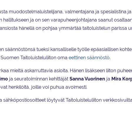
elusta muodostelmaluistelijana, valmentajana ja spesialistina ja
n hallitukseen ja on sen varapuheenjohtajana saanut osaltaa
ansiosta hänellä on pohjaa ymmärtää taitoluistelun parissa ur
sen säännöstönsä tueksi kansalliselle työlle epäasiallisen koht
 Suomen Taitoluisteluliiton oma
eettinen säännöstö
.
urkaa mieltä askarruttavia asioita. Hänen lisäkseen liiton puhee
imo
ja seuratoiminnan kehittäjät
Sanna Vuorinen
ja
Mira Kor
at henkilöitä, joille voi puhua avoimesti.
sähköpostiosoitteet löytyvät Taitoluisteluliiton verkkosivuilta