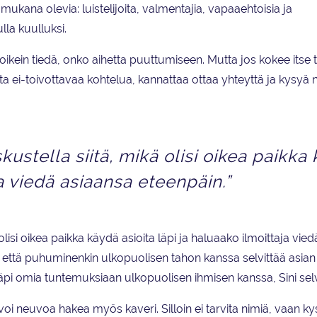
mukana olevia: luistelijoita, valmentajia, vapaaehtoisia ja
lla kuulluksi.
ikein tiedä, onko aihetta puuttumiseen. Mutta jos kokee itse t
uta ei-toivottavaa kohtelua, kannattaa ottaa yhteyttä ja kysyä
kustella siitä, mikä olisi oikea paikka
ja viedä asiaansa eteenpäin.”
olisi oikea paikka käydä asioita läpi ja haluaako ilmoittaja vied
n, että puhuminenkin ulkopuolisen tahon kanssa selvittää asian
pi omia tuntemuksiaan ulkopuolisen ihmisen kanssa, Sini sel
 voi neuvoa hakea myös kaveri. Silloin ei tarvita nimiä, vaan ky