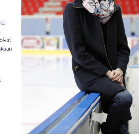
ntä
ö
voivat
kukaan
t
Taitoluisteluliiton häirintävaltuutettu Sini Aarnio-Kurki kannustaa 