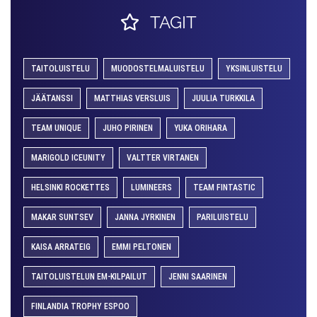
TAGIT
TAITOLUISTELU
MUODOSTELMALUISTELU
YKSINLUISTELU
JÄÄTANSSI
MATTHIAS VERSLUIS
JUULIA TURKKILA
TEAM UNIQUE
JUHO PIRINEN
YUKA ORIHARA
MARIGOLD ICEUNITY
VALTTER VIRTANEN
HELSINKI ROCKETTES
LUMINEERS
TEAM FINTASTIC
MAKAR SUNTSEV
JANNA JYRKINEN
PARILUISTELU
KAISA ARRATEIG
EMMI PELTONEN
TAITOLUISTELUN EM-KILPAILUT
JENNI SAARINEN
FINLANDIA TROPHY ESPOO