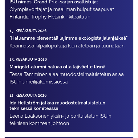
ISU nimesi Grand Prix -sarjan osallistujat
Olympiavoittajat ja maailman huiput saapuvat
Finlandia Trophy Helsinki -kilpailuun
15. KESÄKUUTA 2026
"Haluamme pienentää lajimme ekologista jalanjälkeä"
Kaarinassa kilpailupukuja kierrätetään ja tuunataan
25. KESÄKUUTA 2026
Marigold-alumni haluaa olla lajiväelle läsnä
Tessa Tamminen ajaa muodostelma­luistelun asiaa
ISU:n urheilija­komissiossa
12. KESÄKUUTA 2026
Ida Hellström jatkaa muodostelmaluistelun
teknisessä komiteassa
Leena Laaksonen yksin- ja pariluistelun ISU:n
teknisen komitean johtoon