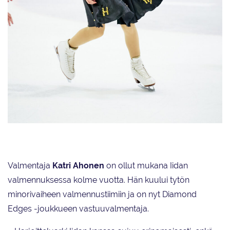
Iida Hyyppä arvioi sekä oman että koko joukkueen suorituksen
ensimmäisissä valintakisoissa sujuneen hyvin. Diamond Edgesin kauden
ohjelmasta ja musiikista hän pitää paljon.
Valmentaja
Katri Ahonen
on ollut mukana Iidan
valmennuksessa kolme vuotta. Hän kuului tytön
minorivaiheen valmennustiimiin ja on nyt Diamond
Edges -joukkueen vastuuvalmentaja.