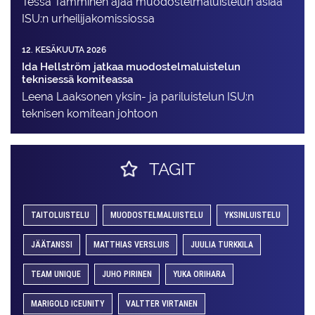
Tessa Tamminen ajaa muodostelma­luistelun asiaa
ISU:n urheilija­komissiossa
12. KESÄKUUTA 2026
Ida Hellström jatkaa muodostelmaluistelun
teknisessä komiteassa
Leena Laaksonen yksin- ja pariluistelun ISU:n
teknisen komitean johtoon
TAGIT
TAITOLUISTELU
MUODOSTELMALUISTELU
YKSINLUISTELU
JÄÄTANSSI
MATTHIAS VERSLUIS
JUULIA TURKKILA
TEAM UNIQUE
JUHO PIRINEN
YUKA ORIHARA
MARIGOLD ICEUNITY
VALTTER VIRTANEN