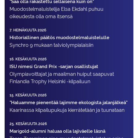
"Saa olla rakastettu sellaisena kuin on"
Muodostelma­luistelija Elsa Ekdahl puhuu
oikeudesta olla oma itsensä
7. HEINÄKUUTA 2026
Historiallinen päätös muodostelmaluistelulle
Synchro 9 mukaan talviolympialaisiin
16. KESÄKUUTA 2026
ISU nimesi Grand Prix -sarjan osallistujat
Olympiavoittajat ja maailman huiput saapuvat
Finlandia Trophy Helsinki -kilpailuun
15. KESÄKUUTA 2026
"Haluamme pienentää lajimme ekologista jalanjälkeä"
Kaarinassa kilpailupukuja kierrätetään ja tuunataan
25. KESÄKUUTA 2026
Marigold-alumni haluaa olla lajiväelle läsnä