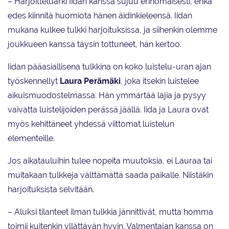
– Harjoitteluarki Iidan kanssa sujuu erinomaisesti, enkä
edes kiinnitä huomiota hänen äidinkieleensä. Iidan
mukana kulkee tulkki harjoituksissa, ja siihenkin olemme
joukkueen kanssa täysin tottuneet, hän kertoo.
Iidan pääasiallisena tulkkina on koko luistelu-uran ajan
työskennellyt
Laura
Perämäki
, joka itsekin luistelee
aikuismuodostelmassa. Hän ymmärtää lajia ja pysyy
vaivatta luistelijoiden perässä jäällä. Iida ja Laura ovat
myös kehittäneet yhdessä viittomat luistelun
elementeille.
Jos aikatauluihin tulee nopeita muutoksia, ei Lauraa tai
muitakaan tulkkeja välttämättä saada paikalle. Niistäkin
harjoituksista selvitään.
– Aluksi tilanteet ilman tulkkia jännittivät, mutta homma
toimii kuitenkin yllättävän hyvin. Valmentajan kanssa on