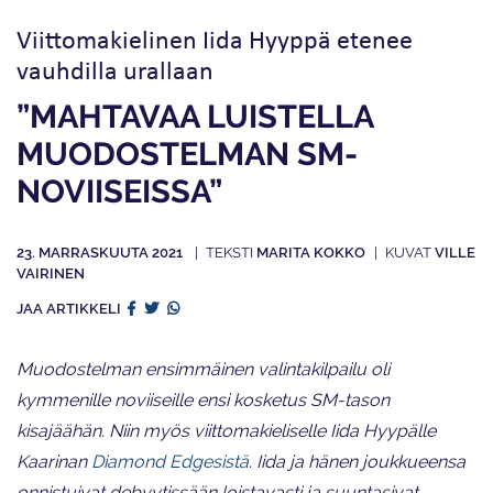
Viittomakielinen Iida Hyyppä etenee
vauhdilla urallaan
”MAHTAVAA LUISTELLA
MUODOSTELMAN SM-
NOVIISEISSA”
23. MARRASKUUTA 2021
MARITA KOKKO
VILLE
VAIRINEN
JAA ARTIKKELI
Muodostelman ensimmäinen valintakilpailu oli
kymmenille noviiseille ensi kosketus SM-tason
kisajäähän. Niin myös viittomakieliselle Iida Hyypälle
Kaarinan
Diamond Edgesistä
. Iida ja hänen joukkueensa
onnistuivat debyytissään loistavasti ja suuntasivat