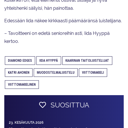
kuitenkin on, että elementit olisivat siistejä ja hyvä
yhteishenki säilyisi, hän painottaa.
Edessään Iida näkee kirkkaasti päämääränsä luistelijana.
– Tavoitteeni on edetä senioreihin asti, Iida Hyyppä
kertoo.
DIAMOND EDGES
IIDA HYYPPÄ
KAARINAN TAITOLUISTELIJAT
KATRI AHONEN
MUODOSTELMALUISTELU
VIITTOMAKIELI
VIITTOMAKIELINEN
SUOSITTUA
23. KESÄKUUTA 2026