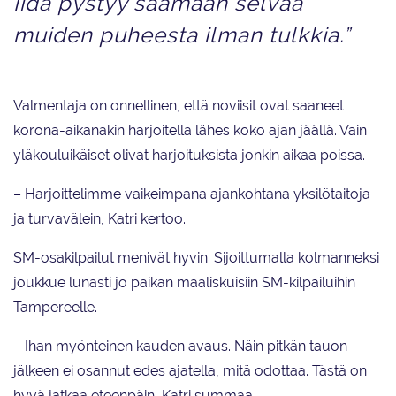
Iida pystyy saamaan selvää
muiden puheesta ilman tulkkia.”
Valmentaja on onnellinen, että noviisit ovat saaneet
korona-aikanakin harjoitella lähes koko ajan jäällä. Vain
yläkouluikäiset olivat harjoituksista jonkin aikaa poissa.
– Harjoittelimme vaikeimpana ajankohtana yksilötaitoja
ja turvavälein, Katri kertoo.
SM-osakilpailut menivät hyvin. Sijoittumalla kolmanneksi
joukkue lunasti jo paikan maaliskuisiin SM-kilpailuihin
Tampereelle.
– Ihan myönteinen kauden avaus. Näin pitkän tauon
jälkeen ei osannut edes ajatella, mitä odottaa. Tästä on
hyvä jatkaa eteenpäin, Katri summaa.