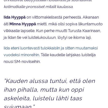
kotimatkalle pronssiset mitalit kaulassa.
Iida Hyyppä
on viittomakielisestä perheestä. Aikanaan
äiti
Minna Hyyppä
mietti, mikä olisi sopiva liikuntamuoto
vilkkaalle lapselle. Kun perhe muutti Turusta Kaarinaan,
ja Iidan tie vei luistelukouluun, löytyi se ikioma laji.
Iida eteni luontevasti tulokkaisiin ja sitten muutamaksi
vuodeksi minoreihin.
Tälle kaudelle lahjakas luistelija
nousi SM-noviiseihin.
”Kauden alussa tuntui, että olen
ihan pihalla, mutta kun oppi
askeleita, luistelu lähti taas
sujumaan.”