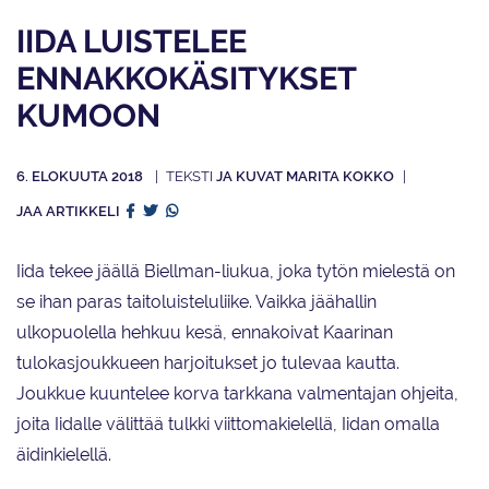
IIDA LUISTELEE
ENNAKKOKÄSITYKSET
KUMOON
6. ELOKUUTA 2018
JA KUVAT MARITA KOKKO
JAA ARTIKKELI
Iida tekee jäällä Biellman-liukua, joka tytön mielestä on
se ihan paras taitoluisteluliike. Vaikka jäähallin
ulkopuolella hehkuu kesä, ennakoivat Kaarinan
tulokasjoukkueen harjoitukset jo tulevaa kautta.
Joukkue kuuntelee korva tarkkana valmentajan ohjeita,
joita Iidalle välittää tulkki viittomakielellä, Iidan omalla
äidinkielellä.