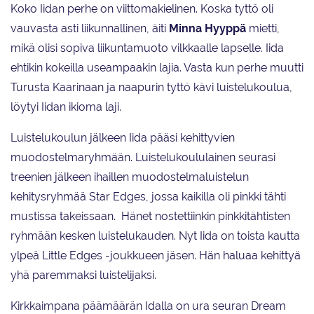
Koko Iidan perhe on viittomakielinen. Koska tyttö oli
vauvasta asti liikunnallinen, äiti
Minna Hyyppä
mietti,
mikä olisi sopiva liikuntamuoto vilkkaalle lapselle. Iida
ehtikin kokeilla useampaakin lajia. Vasta kun perhe muutti
Turusta Kaarinaan ja naapurin tyttö kävi luistelukoulua,
löytyi Iidan ikioma laji.
Luistelukoulun jälkeen Iida pääsi kehittyvien
muodostelmaryhmään. Luistelukoululainen seurasi
treenien jälkeen ihaillen muodostelmaluistelun
kehitysryhmää Star Edges, jossa kaikilla oli pinkki tähti
mustissa takeissaan. Hänet nostettiinkin pinkkitähtisten
ryhmään kesken luistelukauden. Nyt Iida on toista kautta
ylpeä Little Edges -joukkueen jäsen. Hän haluaa kehittyä
yhä paremmaksi luistelijaksi.
Kirkkaimpana päämäärän Idalla on ura seuran Dream