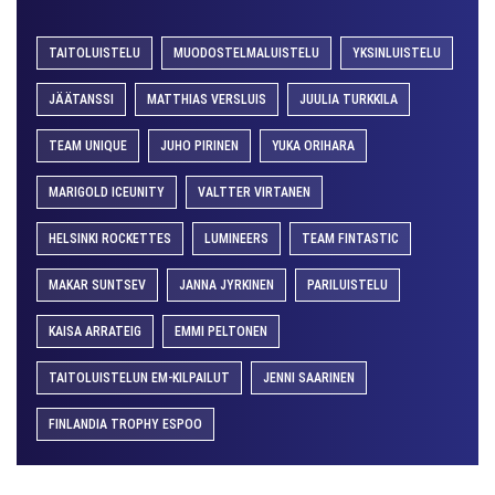
TAITOLUISTELU
MUODOSTELMALUISTELU
YKSINLUISTELU
JÄÄTANSSI
MATTHIAS VERSLUIS
JUULIA TURKKILA
TEAM UNIQUE
JUHO PIRINEN
YUKA ORIHARA
MARIGOLD ICEUNITY
VALTTER VIRTANEN
HELSINKI ROCKETTES
LUMINEERS
TEAM FINTASTIC
MAKAR SUNTSEV
JANNA JYRKINEN
PARILUISTELU
KAISA ARRATEIG
EMMI PELTONEN
TAITOLUISTELUN EM-KILPAILUT
JENNI SAARINEN
FINLANDIA TROPHY ESPOO