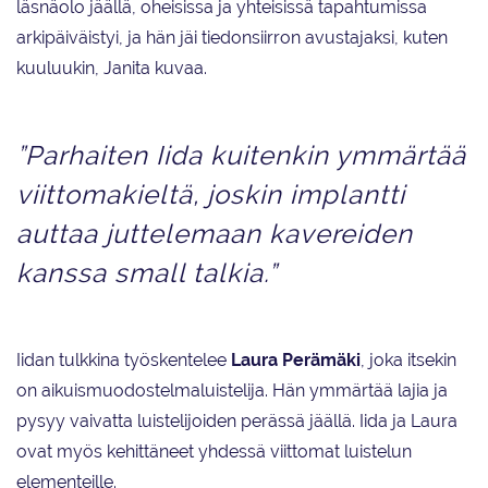
läsnäolo jäällä, oheisissa ja yhteisissä tapahtumissa
arkipäiväistyi, ja hän jäi tiedonsiirron avustajaksi, kuten
kuuluukin, Janita kuvaa.
”Parhaiten Iida kuitenkin ymmärtää
viittomakieltä, joskin implantti
auttaa juttelemaan kavereiden
kanssa small talkia.”
Iidan tulkkina työskentelee
Laura Perämäki
, joka itsekin
on aikuismuodostelmaluistelija. Hän ymmärtää lajia ja
pysyy vaivatta luistelijoiden perässä jäällä. Iida ja Laura
ovat myös kehittäneet yhdessä viittomat luistelun
elementeille.