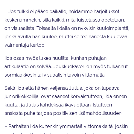
– Jos tulkki ei pääse paikalle, hoidamme harjoitukset
keskenämmekin, sillä kaikki, mitä luistelussa opetetaan,
on visuaalista. Toisaalta Iidalla on nykyisin kuuloimplantti,
jonka avulla hän kuulee, muttei se tee hänestä kuulevaa,
valmentaja kertoo.
Iida osaa myös lukea huulilta, kunhan puhujan
artikulaatio on selvää. Joukkuekaveri on myös tulkannut
sormiaakkosin tai visuaalisin tavoin viittomalla.
Sekä Iida että hänen veljensä Julius, joka on lupaava
juniorikiekkoilija, ovat saaneet korvaistutteen, Iida ennen
kuutta, ja Julius kahdeksaa ikävuottaan. Istutteen
ansiosta puhe tarjoaa positiivisen lisämahdollisuuden.
– Parhaiten Iida kuitenkin ymmärtää viittomakieltä, joskin