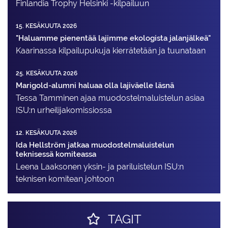
Finlandia Trophy Helsinki -kilpailuun
15. KESÄKUUTA 2026
"Haluamme pienentää lajimme ekologista jalanjälkeä"
Kaarinassa kilpailupukuja kierrätetään ja tuunataan
25. KESÄKUUTA 2026
Marigold-alumni haluaa olla lajiväelle läsnä
Tessa Tamminen ajaa muodostelma­luistelun asiaa
ISU:n urheilija­komissiossa
12. KESÄKUUTA 2026
Ida Hellström jatkaa muodostelmaluistelun
teknisessä komiteassa
Leena Laaksonen yksin- ja pariluistelun ISU:n
teknisen komitean johtoon
TAGIT