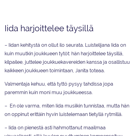
on ollut ilo seurata.
Iida harjoittelee täysillä
– Iidan kehitystä on ollut ilo seurata. Luistelijana Iida on
kuin muutkin joukkueen tytöt: hän harjoittelee täysillä,
kilpailee, juttelee joukkuekavereiden kanssa ja osallistuu
kaikkeen joukkueen toimintaan, Janita toteaa.
Valmentaja kehuu, että tyttö pysyy tahdissa jopa
paremmin kuin moni muu joukkueessa.
– En ole varma, miten Iida musiikin tunnistaa, mutta hän
on oppinut erittäin hyvin luistelemaan tietyllä rytmillä.
– Iida on pienestä asti hahmottanut maailmaa