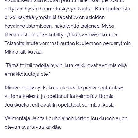
visuaalisesti, sillä kuulon puuttuminen kompensoituu
erityisen hyvän hahmotuskyvyn kautta. Kun kuulemista
ei voi käyttää ympärillä tapahtuvien asioiden
havainnollistamiseen, näkökenttä laajenee. Myös
lihasmuisti on ehkä kehittynyt korvaamaan kuuloa.
Toisaalta istute varmasti auttaa kuulemaan perusrytmin,
Minna-äiti kuvaa.
”Tämä toimii todella hyvin, kun kaikki ovat avoimia eikä
ennakkoluuloja ole.”
Minna on pitänyt koko joukkueelle pieniä koulutuksia
viittomakielestä ja opettanut tärkeimpiä viittomia.
Joukkuekaverit ovatkin opetelleet sormiaakkosia.
Valmentaja Janita Louhelainen kertoo joukkueen arjen
olevan avartavaa kaikille.