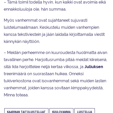
– Tämä toimii todella hyvin, kun kaikki ovat avoimia eikä
ennakkoluuloja ole, hän summaa.
Myös vanhemmat ovat sujahtaneet sujuvasti
luistelumaailmaan. Keskustelu muiden vanhempien
kanssa tekstiviestein ja jään laidalla kirjoittamalla viestit
kännykän näyttöön.
– Meidän perheemme on kuuroudesta huolimatta aivan
tavallinen perhe. Harjoitusrumba pitää meidät kiireisenä,
sillä Iida harjoittelee neljä kertaa viikossa, ja
Juliuksen
treenimäärä on suorastaan huikea. Onneksi
tukiverkostona ovat isovanhemmat sekä muiden lasten
vanhemmat, joiden kanssa sovitaan kimppakyydeistä,
Minna toteaa.
KAARINAN TAITOLUISTELIJAT
KUULOVAMMA
LUISTELIJA