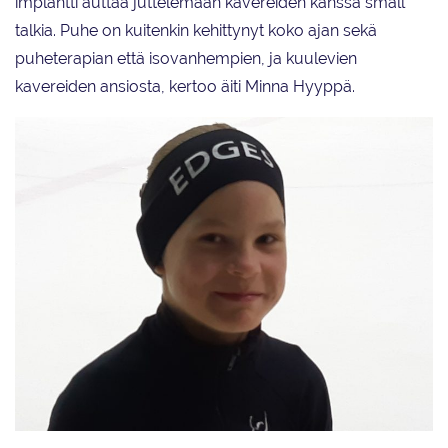
implantti auttaa juttelemaan kavereiden kanssa small
talkia. Puhe on kuitenkin kehittynyt koko ajan sekä
puheterapian että isovanhempien, ja kuulevien
kavereiden ansiosta, kertoo äiti Minna Hyyppä.
Valmentaja Janita Louhelainen kertoo, että Iidan kehittymistä luistelijana