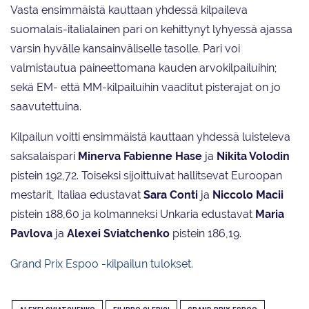
Vasta ensimmäistä kauttaan yhdessä kilpaileva
suomalais-italialainen pari on kehittynyt lyhyessä ajassa
varsin hyvälle kansainväliselle tasolle. Pari voi
valmistautua paineettomana kauden arvokilpailuihin;
sekä EM- että MM-kilpailuihin vaaditut pisterajat on jo
saavutettuina.
Kilpailun voitti ensimmäistä kauttaan yhdessä luisteleva
saksalaispari
Minerva Fabienne Hase
ja
Nikita Volodin
pistein 192,72. Toiseksi sijoittuivat hallitsevat Euroopan
mestarit, Italiaa edustavat
Sara Conti
ja
Niccolo Macii
pistein 188,60 ja kolmanneksi Unkaria edustavat
Maria
Pavlova
ja
Alexei Sviatchenko
pistein 186,19.
Grand Prix Espoo -kilpailun tulokset.