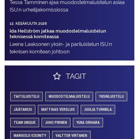
Tessa Tamminen ajaa muodostelma­luistelun asiaa
ISU:n urheilija­komissiossa
12. KESÄKUUTA 2026
Ida Hellström jatkaa muodostelmaluistelun
teknisessä komiteassa
Leena Laaksonen yksin- ja pariluistelun ISU:n
teknisen komitean johtoon
TAGIT
TAITOLUISTELU
MUODOSTELMALUISTELU
YKSINLUISTELU
JÄÄTANSSI
MATTHIAS VERSLUIS
JUULIA TURKKILA
TEAM UNIQUE
JUHO PIRINEN
YUKA ORIHARA
MARIGOLD ICEUNITY
VALTTER VIRTANEN