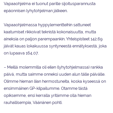
Vapaaohjelma ei tuonut parille sijoitusparannusta
epäonnisen lyhytohjelman jälkeen.
Vapaaohjelmassa hyppylementteihin sattuneet
kaatumiset rikkoivat teknistä kokonaisuutta, mutta
aineksia on paljon parempaankin. Yhteispisteet 142,69
jäivät kauas lokakuussa syntyneestä ennätyksestä, joka
on lupaava 164,07.
– Meillä molemmilla oli eilen (lyhytohjelmassa) rankka
päivä, mutta saimme onneksi uuden alun tälle päivälle.
Olimme hieman liian hermostuneita, koska kyseessä on
ensimmäinen GP-kilpailumme. Otamme tästä
opiksemme, ensi kerralla yritämme olla hieman
rauhallisempia, Väänänen pohti.