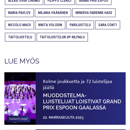
ALEXEI SVIATCHENKO
FILIPPO CLERICI
GRAND PRIX ESPOO
MARIA PAVLOV
MILANIA VÄÄNÄNEN
MINERVA FABIENNE HASE
NICCOLO MACII
NIKITA VOLODIN
PARILUISTELU
SARA CONTI
TAITOLUISTELU
TAITOLUISTELUN GP-KILPAILU
LUE MYÖS
Kolme joukkuetta ja 72 luistelijaa
jäällä
MUODOSTELMA­
LUISTELIJAT LOISTIVAT GRAND
PRIX ESPOON GAALASSA
22. MARRASKUUTA 2023
TAPAHTUMAT