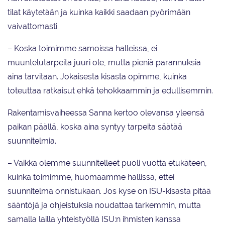
tilat käytetään ja kuinka kaikki saadaan pyörimään
vaivattomasti.
– Koska toimimme samoissa halleissa, ei
muuntelutarpeita juuri ole, mutta pieniä parannuksia
aina tarvitaan. Jokaisesta kisasta opimme, kuinka
toteuttaa ratkaisut ehkä tehokkaammin ja edullisemmin.
Rakentamisvaiheessa Sanna kertoo olevansa yleensä
paikan päällä, koska aina syntyy tarpeita säätää
suunnitelmia.
– Vaikka olemme suunnitelleet puoli vuotta etukäteen,
kuinka toimimme, huomaamme hallissa, ettei
suunnitelma onnistukaan. Jos kyse on ISU-kisasta pitää
sääntöjä ja ohjeistuksia noudattaa tarkemmin, mutta
samalla lailla yhteistyöllä ISU:n ihmisten kanssa