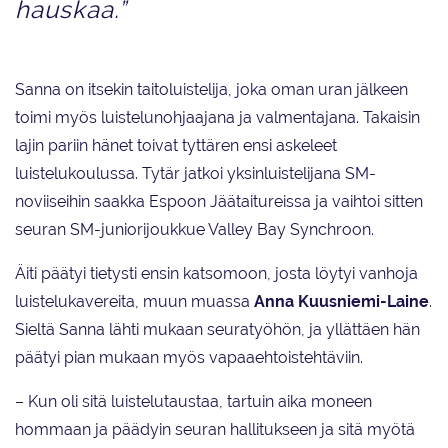
hauskaa.”
Sanna on itsekin taitoluistelija, joka oman uran jälkeen
toimi myös luistelunohjaajana ja valmentajana. Takaisin
lajin pariin hänet toivat tyttären ensi askeleet
luistelukoulussa. Tytär jatkoi yksinluistelijana SM-
noviiseihin saakka Espoon Jäätaitureissa ja vaihtoi sitten
seuran SM-juniorijoukkue Valley Bay Synchroon.
Äiti päätyi tietysti ensin katsomoon, josta löytyi vanhoja
luistelukavereita, muun muassa
Anna Kuusniemi-Laine
.
Sieltä Sanna lähti mukaan seuratyöhön, ja yllättäen hän
päätyi pian mukaan myös vapaaehtoistehtäviin.
– Kun oli sitä luistelutaustaa, tartuin aika moneen
hommaan ja päädyin seuran hallitukseen ja sitä myötä