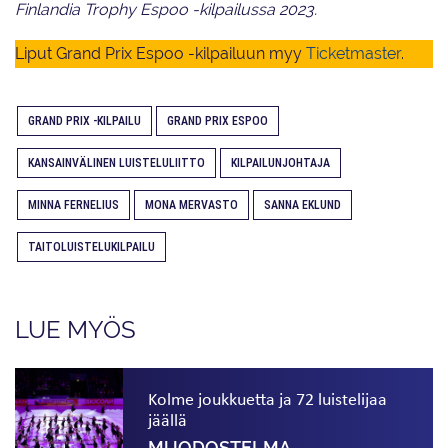
Finlandia Trophy Espoo -kilpailussa 2023.
Liput Grand Prix Espoo -kilpailuun myy
Ticketmaster
.
GRAND PRIX -KILPAILU
GRAND PRIX ESPOO
KANSAINVÄLINEN LUISTELULIITTO
KILPAILUNJOHTAJA
MINNA FERNELIUS
MONA MERVASTO
SANNA EKLUND
TAITOLUISTELUKILPAILU
LUE MYÖS
Kolme joukkuetta ja 72 luistelijaa
jäällä