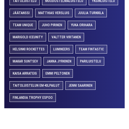
TAITOLUISTELU
MUODOSTELMALUISTELU
YKSINLUISTELU
JÄÄTANSSI
MATTHIAS VERSLUIS
JUULIA TURKKILA
TEAM UNIQUE
JUHO PIRINEN
YUKA ORIHARA
MARIGOLD ICEUNITY
VALTTER VIRTANEN
HELSINKI ROCKETTES
LUMINEERS
TEAM FINTASTIC
MAKAR SUNTSEV
JANNA JYRKINEN
PARILUISTELU
KAISA ARRATEIG
EMMI PELTONEN
TAITOLUISTELUN EM-KILPAILUT
JENNI SAARINEN
FINLANDIA TROPHY ESPOO