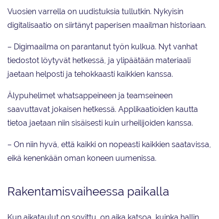
Vuosien varrella on uudistuksia tullutkin. Nykyisin
digitalisaatio on siirtänyt paperisen maailman historiaan.
– Digimaailma on parantanut työn kulkua. Nyt vanhat
tiedostot löytyvät hetkessä, ja ylipäätään materiaali
jaetaan helposti ja tehokkaasti kaikkien kanssa.
Älypuhelimet whatsappeineen ja teamseineen
saavuttavat jokaisen hetkessä. Applikaatioiden kautta
tietoa jaetaan niin sisäisesti kuin urheilijoiden kanssa.
– On niin hyvä, että kaikki on nopeasti kaikkien saatavissa,
eikä kenenkään oman koneen uumenissa.
Rakentamisvaiheessa paikalla
Kun aikataulut on sovittu, on aika katsoa, kuinka hallin