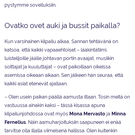
pystymme sovelluksiin.
Ovatko ovet auki ja bussit paikalla?
Kun varsinainen kilpailu alkaa, Sannan tehtävänä on
katsoa, että kaikki vapaaehtoiset – lääkintätiimi,
luistelijoille jäälle johtavan portin avaajat, musiikin
soittajat ja kuuluttajat – ovat paikoillaan oikeissa
asemissa oikeaan aikaan. Sen jälkeen hän seuraa, että
kaikki asiat etenevät ajallaan.
– Olen usein paikan päällä aamusta iltaan. Tosin meitä on
vastuussa ainakin kaksi – tässä kisassa apuna
kilpailunjohdossa ovat myös
Mona Mervasto
ja
Minna
Fernelius
. Näin aamuharjoituksiin saapuneen ei enää
tarvitse olla illalla viimeisenä hallissa. Olen kuitenkin