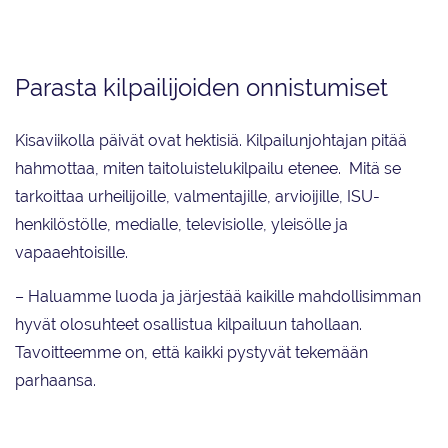
Mona Mervasto (vas.) ja Minna Fernelius.
Parasta kilpailijoiden onnistumiset
Kisaviikolla päivät ovat hektisiä. Kilpailunjohtajan pitää
hahmottaa, miten taitoluistelukilpailu etenee. Mitä se
tarkoittaa urheilijoille, valmentajille, arvioijille, ISU-
henkilöstölle, medialle, televisiolle, yleisölle ja
vapaaehtoisille.
– Haluamme luoda ja järjestää kaikille mahdollisimman
hyvät olosuhteet osallistua kilpailuun tahollaan.
Tavoitteemme on, että kaikki pystyvät tekemään
parhaansa.