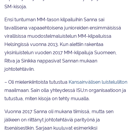
SM-kisoja.
Ensi tuntuman MM-tason kilpailuihin Sanna sai
tavallisena vapaaehtoisena junioreiden ensimmäisissä
virallisissa muodostelmaluistelun MM-kilpailuissa
Helsingissä vuonna 2013. Kun alettiin rakentaa
yksinluistelun vuoden 2017 MM-kilpailuja Suomeen,
Ritva ja Sinikka nappasivat Sannan mukaan
johtotehtäviin.
– Oli mielenkiintoista tutustua
Kansainvälisen luisteluliiton
maailmaan. Sain olla yhteydessä ISU:n organisaatioon ja
tutustua, miten kisoja on tehty muualla.
Vuonna 2017 Sanna oli mukana tiimissä, mutta sen
jälkeen on riittänyt johtotehtäviä parityönä ja
itsenäisestikin. Sarjaan kuuluvat esimerkiksi