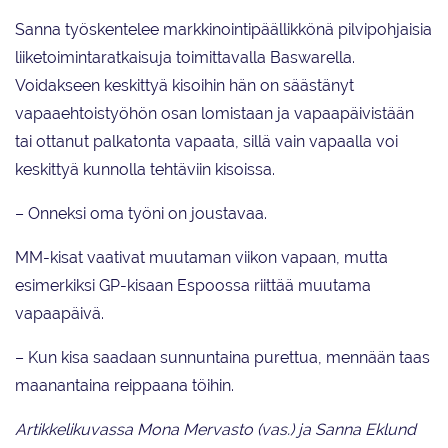
Sanna työskentelee markkinointipäällikkönä pilvipohjaisia
liiketoimintaratkaisuja toimittavalla Baswarella.
Voidakseen keskittyä kisoihin hän on säästänyt
vapaaehtoistyöhön osan lomistaan ja vapaapäivistään
tai ottanut palkatonta vapaata, sillä vain vapaalla voi
keskittyä kunnolla tehtäviin kisoissa.
– Onneksi oma työni on joustavaa.
MM-kisat vaativat muutaman viikon vapaan, mutta
esimerkiksi GP-kisaan Espoossa riittää muutama
vapaapäivä.
– Kun kisa saadaan sunnuntaina purettua, mennään taas
maanantaina reippaana töihin.
Artikkelikuvassa Mona Mervasto (vas.) ja Sanna Eklund