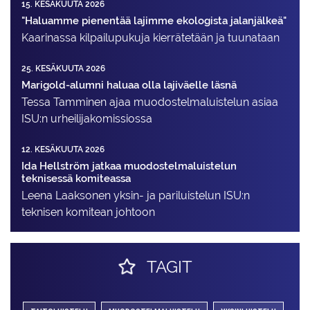
15. KESÄKUUTA 2026
"Haluamme pienentää lajimme ekologista jalanjälkeä"
Kaarinassa kilpailupukuja kierrätetään ja tuunataan
25. KESÄKUUTA 2026
Marigold-alumni haluaa olla lajiväelle läsnä
Tessa Tamminen ajaa muodostelma­luistelun asiaa
ISU:n urheilija­komissiossa
12. KESÄKUUTA 2026
Ida Hellström jatkaa muodostelmaluistelun
teknisessä komiteassa
Leena Laaksonen yksin- ja pariluistelun ISU:n
teknisen komitean johtoon
TAGIT