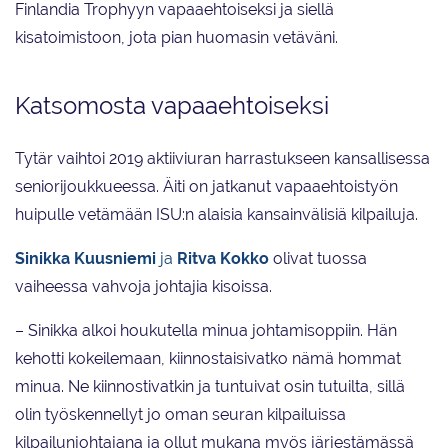
Finlandia Trophyyn vapaaehtoiseksi ja siellä
kisatoimistoon, jota pian huomasin vetäväni.
Katsomosta vapaaehtoiseksi
Tytär vaihtoi 2019 aktiiviuran harrastukseen kansallisessa
seniorijoukkueessa. Äiti on jatkanut vapaaehtoistyön
huipulle vetämään ISU:n alaisia kansainvälisiä kilpailuja.
Sinikka Kuusniemi
ja
Ritva Kokko
olivat tuossa
vaiheessa vahvoja johtajia kisoissa.
– Sinikka alkoi houkutella minua johtamisoppiin. Hän
kehotti kokeilemaan, kiinnostaisivatko nämä hommat
minua. Ne kiinnostivatkin ja tuntuivat osin tutuilta, sillä
olin työskennellyt jo oman seuran kilpailuissa
kilpailunjohtajana ja ollut mukana myös järjestämässä