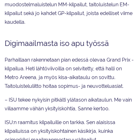
muodostelmaluistelun MM-kilpailut, taitoluistelun EM-
kilpailut sekä jo kahdet GP-kilpailut, joista edelliset viime
kaudella.
Digimaailmasta iso apu työssä
Parhaillaan rakennetaan pian edessä olevaa Grand Prix -
kilpailua. Heti lähtöviivoilla on selvitetty, että halli on
Metro Areena, ja myös kisa-aikataulu on sovittu.
Taitoluisteluliitto hoitaa sopimus- ja neuvotteluasiat.
– ISU tekee nykyisin pitkälti ylätason aikataulun. Me vain
viilaamme vähän yksityiskohtia, Sanne kertoo.
ISU:n raamitus kilpailuille on tarkka. Sen alaisissa
kilpailuissa on yksityiskohtainen käsikirja, kuinka
esimerkiksi maailmanmestaruuskilpailut