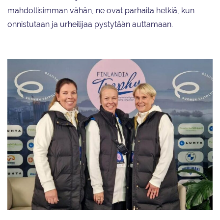
mahdollisimman vähän, ne ovat parhaita hetkiä, kun
onnistutaan ja urheilijaa pystytään auttamaan.
Grand Prix Espoo -kilpailunjohdossa ovat Sanna Eklundin (oik.) apuna ovat