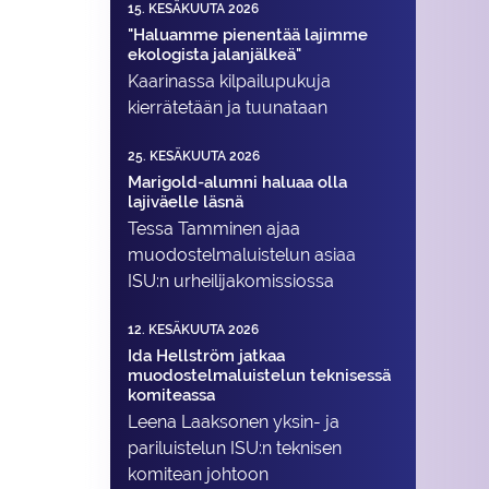
15. KESÄKUUTA 2026
"Haluamme pienentää lajimme
ekologista jalanjälkeä"
Kaarinassa kilpailupukuja
kierrätetään ja tuunataan
25. KESÄKUUTA 2026
Marigold-alumni haluaa olla
lajiväelle läsnä
Tessa Tamminen ajaa
muodostelma­luistelun asiaa
ISU:n urheilija­komissiossa
12. KESÄKUUTA 2026
Ida Hellström jatkaa
muodostelmaluistelun teknisessä
komiteassa
Leena Laaksonen yksin- ja
pariluistelun ISU:n teknisen
komitean johtoon