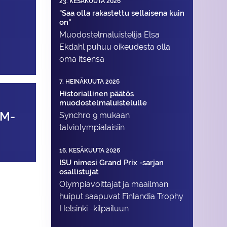
23. KESÄKUUTA 2026
"Saa olla rakastettu sellaisena kuin
on"
Muodostelma­luistelija Elsa
Ekdahl puhuu oikeudesta olla
oma itsensä
7. HEINÄKUUTA 2026
Historiallinen päätös
muodostelmaluistelulle
EM-
Synchro 9 mukaan
talviolympialaisiin
16. KESÄKUUTA 2026
ISU nimesi Grand Prix -sarjan
osallistujat
Olympiavoittajat ja maailman
huiput saapuvat Finlandia Trophy
Helsinki -kilpailuun