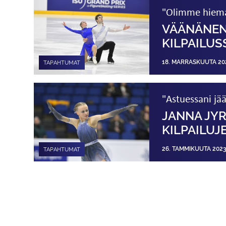
"Olimme hiema
VÄÄNÄNEN 
KILPAILUS
18. MARRASKUUTA 20
TAPAHTUMAT
"Astuessani jää
JANNA JYR
KILPAILUJ
26. TAMMIKUUTA 202
TAPAHTUMAT