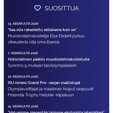
SUOSITTUA
23. KESÄKUUTA 2026
"Saa olla rakastettu sellaisena kuin on"
Muodostelma­luistelija Elsa Ekdahl puhuu
oikeudesta olla oma itsensä
7. HEINÄKUUTA 2026
Historiallinen päätös muodostelmaluistelulle
Synchro 9 mukaan talviolympialaisiin
16. KESÄKUUTA 2026
ISU nimesi Grand Prix -sarjan osallistujat
Olympiavoittajat ja maailman huiput saapuvat
Finlandia Trophy Helsinki -kilpailuun
15. KESÄKUUTA 2026
"Haluamme pienentää lajimme ekologista jalanjälkeä"