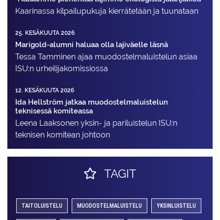
Kaarinassa kilpailupukuja kierrätetään ja tuunataan
25. KESÄKUUTA 2026
Marigold-alumni haluaa olla lajiväelle läsnä
Tessa Tamminen ajaa muodostelma­luistelun asiaa
ISU:n urheilija­komissiossa
12. KESÄKUUTA 2026
Ida Hellström jatkaa muodostelmaluistelun
teknisessä komiteassa
Leena Laaksonen yksin- ja pariluistelun ISU:n
teknisen komitean johtoon
TAGIT
TAITOLUISTELU
MUODOSTELMALUISTELU
YKSINLUISTELU