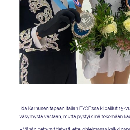
Junioreiden mitalistit: Matias Lindfors, Petra Lahti, Lotta Artimo ja 
Iida Karhusen tapaan Italian EYOF:ssa kilpaillut 15
väsymystä vastaan, mutta pystyi siinä tekemään kau
– Vähän pettynyt tietysti, ettei ohjelmassa kaikki nap