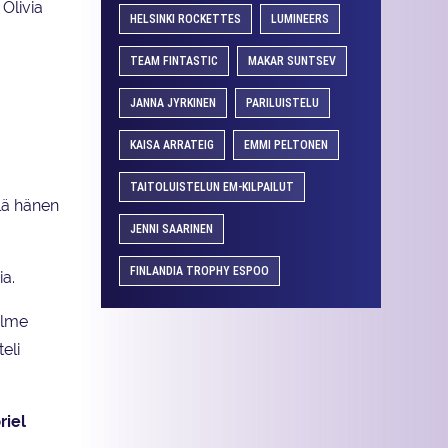
 Olivia
HELSINKI ROCKETTES
LUMINEERS
TEAM FINTASTIC
MAKAR SUNTSEV
JANNA JYRKINEN
PARILUISTELU
KAISA ARRATEIG
EMMI PELTONEN
TAITOLUISTELUN EM-KILPAILUT
lä hänen
JENNI SAARINEN
FINLANDIA TROPHY ESPOO
a.
olme
eli
riel