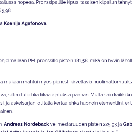
pailussa hopeaa. Pronssipallille kipusi tasaisen kilpailun tehnyt
65,98.
ja
Ksenija Agafonova
.
hjelmallaan PM-pronssille pistein 181,58, mikä on hyvin lähel
kka mukaan mahtui myös pienesti kirveltäviä huolimattomuuksi
ä, sitten tuli ehkä liikaa ajatuksia päähän. Mutta sain kaikki k
, ja askelsarjani oli tällä kertaa ehkä huonoin elementtini, eritt
ainen.
n.
Andreas Nordeback
vei mestaruuden pistein 225,93 ja
Gab