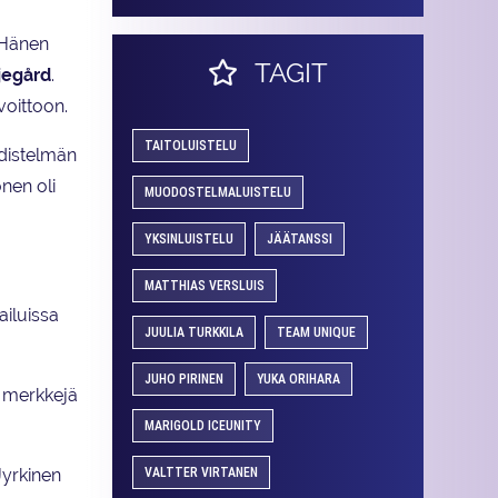
 Hänen
TAGIT
ljegård
.
voittoon.
TAITOLUISTELU
hdistelmän
nen oli
MUODOSTELMALUISTELU
YKSINLUISTELU
JÄÄTANSSI
MATTHIAS VERSLUIS
ailuissa
JUULIA TURKKILA
TEAM UNIQUE
JUHO PIRINEN
YUKA ORIHARA
n merkkejä
MARIGOLD ICEUNITY
VALTTER VIRTANEN
Jyrkinen