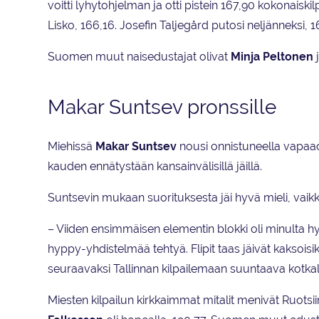
voitti lyhytohjelman ja otti pistein 167,90 kokonaiskil
Lisko, 166,16. Josefin Taljegård putosi neljänneksi, 1
Suomen muut naisedustajat olivat
Minja Peltonen
Makar Suntsev pronssille
Miehissä
Makar Suntsev
nousi onnistuneella vapaao
kauden ennätystään kansainvälisillä jäillä.
Suntsevin mukaan suorituksesta jäi hyvä mieli, vai
– Viiden ensimmäisen elementin blokki oli minulta hyv
hyppy-yhdistelmää tehtyä. Flipit taas jäivät kaksoisiksi
seuraavaksi Tallinnan kilpailemaan suuntaava kotkal
Miesten kilpailun kirkkaimmat mitalit menivät Ruotsii