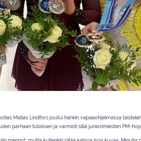
Iida Karhunen
-vuotias Matias Lindfors joutui hänkin vapaaohjelmassa taistel
den parhaan tuloksen ja varmisti sillä juniorimiesten PM-hop
piin mennyt, mutta kuitenkin pitää katsoa isoa kuvaa. Minulla ol