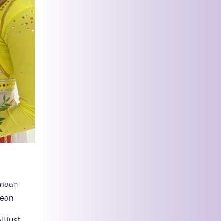
emaan
ean.
i just