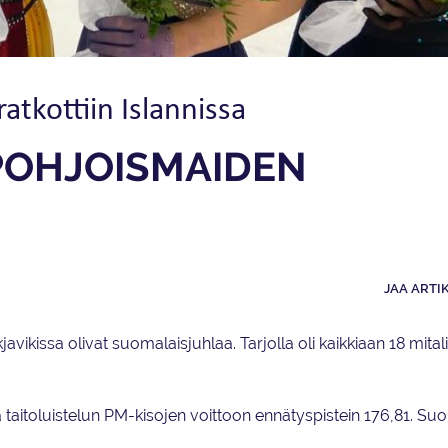
tkottiin Islannissa
POHJOISMAIDEN
JAA ARTI
vikissa olivat suomalaisjuhlaa. Tarjolla oli kaikkiaan 18 mitali
a taitoluistelun PM-kisojen voittoon ennätyspistein 176,81. S