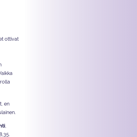
t ottivat
n
Vaikka
rolla
t, en
ulainen.
hti
,
8,35.