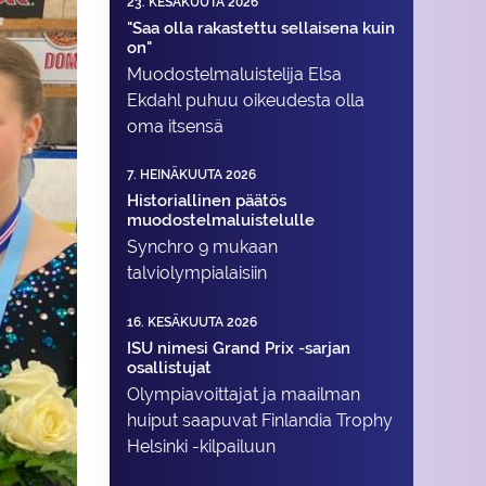
23. KESÄKUUTA 2026
"Saa olla rakastettu sellaisena kuin
on"
Muodostelma­luistelija Elsa
Ekdahl puhuu oikeudesta olla
oma itsensä
7. HEINÄKUUTA 2026
Historiallinen päätös
muodostelmaluistelulle
Synchro 9 mukaan
talviolympialaisiin
16. KESÄKUUTA 2026
ISU nimesi Grand Prix -sarjan
osallistujat
Olympiavoittajat ja maailman
huiput saapuvat Finlandia Trophy
Helsinki -kilpailuun