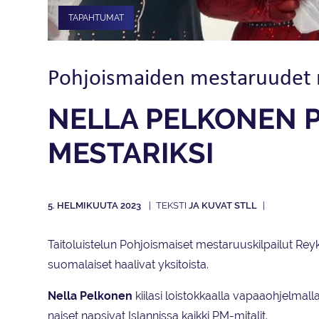
TAPAHTUMAT
Pohjoismaiden mestaruudet ra
NELLA PELKONEN 
MESTARIKSI
5. HELMIKUUTA 2023
JA KUVAT STLL
Taitoluistelun Pohjoismaiset mestaruuskilpailut Reykja
suomalaiset haalivat yksitoista.
Nella Pelkonen
kiilasi loistokkaalla vapaaohjelmall
naiset napsivat Islannissa kaikki PM-mitalit.