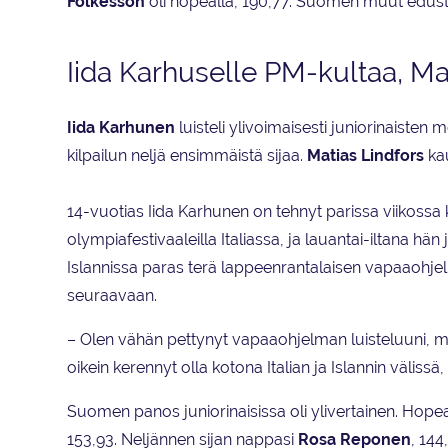
Folkesson
oli hopealla, 190,77. Suomen muut edus
Iida Karhuselle PM-kultaa, Ma
Iida Karhunen
luisteli ylivoimaisesti juniorinaisten
kilpailun neljä ensimmäistä sijaa.
Matias Lindfors
kau
14-vuotias Iida Karhunen on tehnyt parissa viikossa
olympiafestivaaleilla Italiassa, ja lauantai-iltana hä
Islannissa paras terä lappeenrantalaisen vapaaohjel
seuraavaan.
– Olen vähän pettynyt vapaaohjelman luisteluuni, mu
oikein kerennyt olla kotona Italian ja Islannin väliss
Suomen panos juniorinaisissa oli ylivertainen. Hope
153,93. Neljännen sijan nappasi
Rosa Reponen
, 14