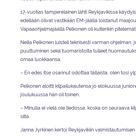
17-vuotias tamperelainen lähti Reykjavikissa käyd
edellään olivat vastikään EM-jäällä loistanut maaj
Vapaaohjelmajäällä Pelkonen oli kuitenkin pitelemätön
Nella Pelkonen luisteli teknisesti varman ohjelman,
puuttuminen sekä tuomaristolta tulleet huomautukset
omaa luokkaansa.
­– En edes itse osannut odottaa tällaista, olen tosi 
Pelkonen aloitti kilpailukautensa jo elokuussa junior
joulukuussa hän oli toinen.
– Minulla ei vielä ole tiedossa, koska on seuraava k
siitä.
Janna Jyrkinen kertoi Reykjavikiin valmistautumisen 