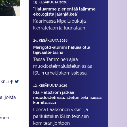
15. KESÄKUUTA 2026
"Haluamme pienentää lajimme
ekologista jalanjälkeä"
Kaarinassa kilpailupukuja
kierrätetään ja tuunataan
25. KESÄKUUTA 2026
Marigold-alumni haluaa olla
lajiväelle läsnä
Tessa Tamminen ajaa
muodostelma­luistelun asiaa
ISU:n urheilija­komissiossa
KKELI
12. KESÄKUUTA 2026
Ida Hellström jatkaa
a, joista
muodostelmaluistelun teknisessä
komiteassa
Leena Laaksonen yksin- ja
pariluistelun ISU:n teknisen
uomen
komitean johtoon