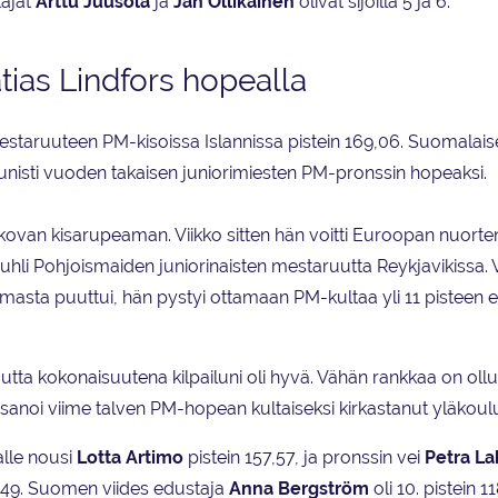
tajat
Arttu Juusola
ja
Jan Ollikainen
olivat sijoilla 5 ja 6.
tias Lindfors hopealla
 mestaruuteen PM-kisoissa Islannissa pistein 169,06. Suomalaise
nisti vuoden takaisen juniorimiesten PM-pronssin hopeaksi.
 kovan kisarupeaman. Viikko sitten hän voitti Euroopan nuorte
n juhli Pohjoismaiden juniorinaisten mestaruutta Reykjavikissa. 
masta puuttui, hän pystyi ottamaan PM-kultaa yli 11 pisteen e
tta kokonaisuutena kilpailuni oli hyvä. Vähän rankkaa on ollu
ä, sanoi viime talven PM-hopean kultaiseksi kirkastanut yläkoul
alle nousi
Lotta Artimo
pistein 157,57, ja pronssin vei
Petra La
4,49. Suomen viides edustaja
Anna Bergström
oli 10. pistein 11