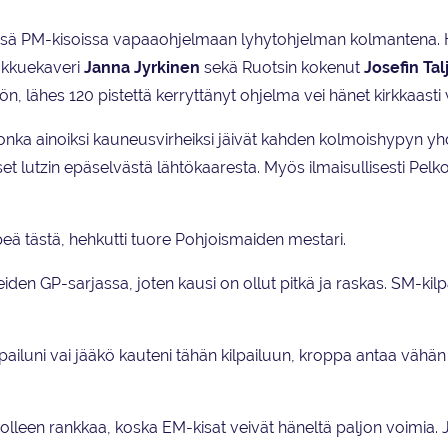
yissä PM-kisoissa vapaaohjelmaan lyhytohjelman kolmantena.
oukkuekaveri
Janna Jyrkinen
sekä Ruotsin kokenut
Josefin Ta
, lähes 120 pistettä kerryttänyt ohjelma vei hänet kirkkaasti 
 jonka ainoiksi kauneusvirheiksi jäivät kahden kolmoishypyn y
 lutzin epäselvästä lähtökaaresta. Myös ilmaisullisesti Pelko
ylpeä tästä, hehkutti tuore Pohjoismaiden mestari.
eiden GP-sarjassa, joten kausi on ollut pitkä ja raskas. SM-kilp
ilpailuni vai jääkö kauteni tähän kilpailuun, kroppa antaa vähä
olleen rankkaa, koska EM-kisat veivät häneltä paljon voimia. 