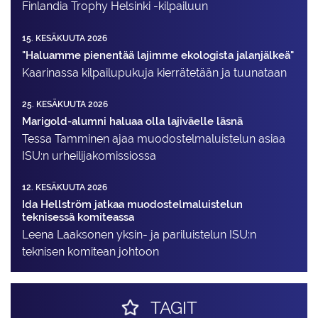
Finlandia Trophy Helsinki -kilpailuun
15. KESÄKUUTA 2026
"Haluamme pienentää lajimme ekologista jalanjälkeä"
Kaarinassa kilpailupukuja kierrätetään ja tuunataan
25. KESÄKUUTA 2026
Marigold-alumni haluaa olla lajiväelle läsnä
Tessa Tamminen ajaa muodostelma­luistelun asiaa
ISU:n urheilija­komissiossa
12. KESÄKUUTA 2026
Ida Hellström jatkaa muodostelmaluistelun
teknisessä komiteassa
Leena Laaksonen yksin- ja pariluistelun ISU:n
teknisen komitean johtoon
TAGIT