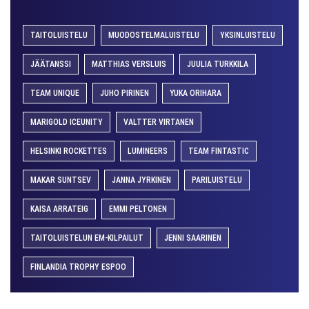
TAITOLUISTELU
MUODOSTELMALUISTELU
YKSINLUISTELU
JÄÄTANSSI
MATTHIAS VERSLUIS
JUULIA TURKKILA
TEAM UNIQUE
JUHO PIRINEN
YUKA ORIHARA
MARIGOLD ICEUNITY
VALTTER VIRTANEN
HELSINKI ROCKETTES
LUMINEERS
TEAM FINTASTIC
MAKAR SUNTSEV
JANNA JYRKINEN
PARILUISTELU
KAISA ARRATEIG
EMMI PELTONEN
TAITOLUISTELUN EM-KILPAILUT
JENNI SAARINEN
FINLANDIA TROPHY ESPOO