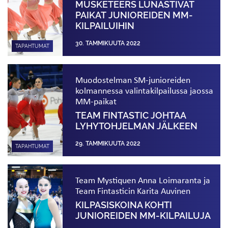
MUSKETEERS LUNASTIVAT
PAIKAT JUNIOREIDEN MM-
KILPAILUIHIN
30. TAMMIKUUTA 2022
TAPAHTUMAT
Muodostelman SM-junioreiden
kolmannessa valinta­kilpailussa jaossa
MM-paikat
TEAM FINTASTIC JOHTAA
LYHYT­OHJELMAN JÄLKEEN
29. TAMMIKUUTA 2022
TAPAHTUMAT
Team Mystiquen Anna Loimaranta ja
Team Fintasticin Karita Auvinen
KILPASISKOINA KOHTI
JUNIOREIDEN MM-KILPAILUJA