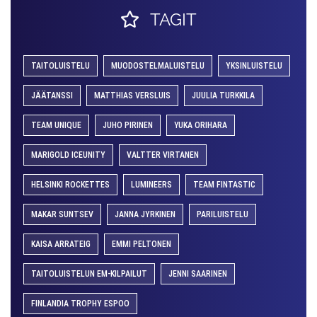
TAGIT
TAITOLUISTELU
MUODOSTELMALUISTELU
YKSINLUISTELU
JÄÄTANSSI
MATTHIAS VERSLUIS
JUULIA TURKKILA
TEAM UNIQUE
JUHO PIRINEN
YUKA ORIHARA
MARIGOLD ICEUNITY
VALTTER VIRTANEN
HELSINKI ROCKETTES
LUMINEERS
TEAM FINTASTIC
MAKAR SUNTSEV
JANNA JYRKINEN
PARILUISTELU
KAISA ARRATEIG
EMMI PELTONEN
TAITOLUISTELUN EM-KILPAILUT
JENNI SAARINEN
FINLANDIA TROPHY ESPOO