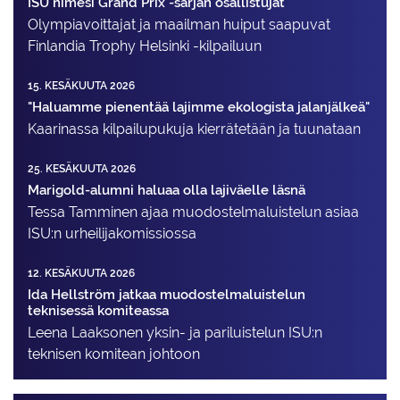
ISU nimesi Grand Prix -sarjan osallistujat
Olympiavoittajat ja maailman huiput saapuvat
Finlandia Trophy Helsinki -kilpailuun
15. KESÄKUUTA 2026
"Haluamme pienentää lajimme ekologista jalanjälkeä"
Kaarinassa kilpailupukuja kierrätetään ja tuunataan
25. KESÄKUUTA 2026
Marigold-alumni haluaa olla lajiväelle läsnä
Tessa Tamminen ajaa muodostelma­luistelun asiaa
ISU:n urheilija­komissiossa
12. KESÄKUUTA 2026
Ida Hellström jatkaa muodostelmaluistelun
teknisessä komiteassa
Leena Laaksonen yksin- ja pariluistelun ISU:n
teknisen komitean johtoon