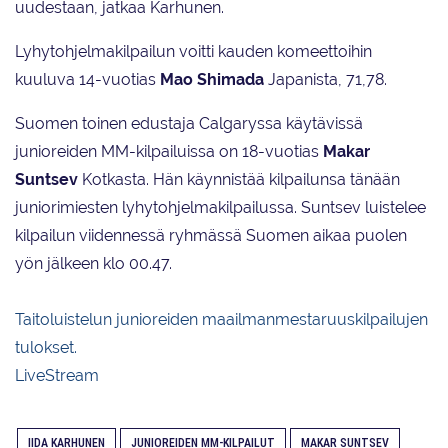
uudestaan, jatkaa Karhunen.
Lyhytohjelmakilpailun voitti kauden komeettoihin
kuuluva 14-vuotias
Mao Shimada
Japanista, 71,78.
Suomen toinen edustaja Calgaryssa käytävissä
junioreiden MM-kilpailuissa on 18-vuotias
Makar
Suntsev
Kotkasta. Hän käynnistää kilpailunsa tänään
juniorimiesten lyhytohjelmakilpailussa. Suntsev luistelee
kilpailun viidennessä ryhmässä Suomen aikaa puolen
yön jälkeen klo 00.47.
Taitoluistelun junioreiden maailmanmestaruuskilpailujen
tulokset.
LiveStream
IIDA KARHUNEN
JUNIOREIDEN MM-KILPAILUT
MAKAR SUNTSEV