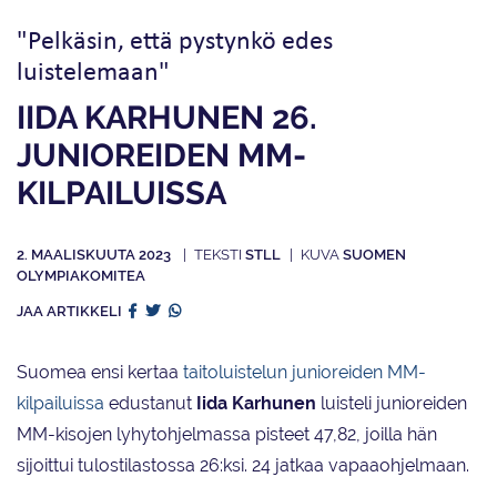
"Pelkäsin, että pystynkö edes
luistelemaan"
IIDA KARHUNEN 26.
JUNIOREIDEN MM-
KILPAILUISSA
2. MAALISKUUTA 2023
STLL
SUOMEN
OLYMPIAKOMITEA
JAA ARTIKKELI
Suomea ensi kertaa
taitoluistelun junioreiden MM-
kilpailuissa
edustanut
Iida Karhunen
luisteli junioreiden
MM-kisojen lyhytohjelmassa pisteet 47,82, joilla hän
sijoittui tulostilastossa 26:ksi. 24 jatkaa vapaaohjelmaan.