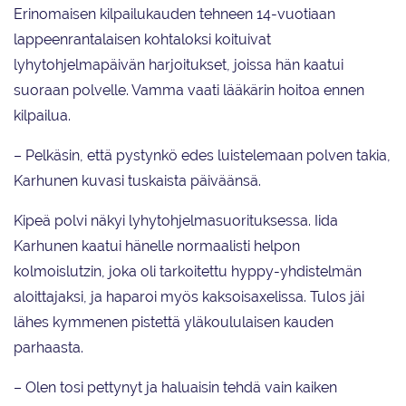
Erinomaisen kilpailukauden tehneen 14-vuotiaan
lappeenrantalaisen kohtaloksi koituivat
lyhytohjelmapäivän harjoitukset, joissa hän kaatui
suoraan polvelle. Vamma vaati lääkärin hoitoa ennen
kilpailua.
– Pelkäsin, että pystynkö edes luistelemaan polven takia,
Karhunen kuvasi tuskaista päiväänsä.
Kipeä polvi näkyi lyhytohjelmasuorituksessa. Iida
Karhunen kaatui hänelle normaalisti helpon
kolmoislutzin, joka oli tarkoitettu hyppy-yhdistelmän
aloittajaksi, ja haparoi myös kaksoisaxelissa. Tulos jäi
lähes kymmenen pistettä yläkoululaisen kauden
parhaasta.
– Olen tosi pettynyt ja haluaisin tehdä vain kaiken