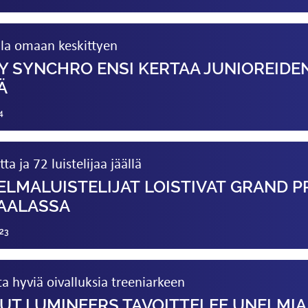
lla omaan keskittyen
Y SYNCHRO ENSI KERTAA JUNIOREIDE
Ä
4
a ja 72 luistelijaa jäällä
MA­LUISTELIJAT LOISTIVAT GRAND P
AALASSA
23
sta hyviä oivalluksia treeniarkeen
UT LUMINEERS TAVOITTELEE UNELMIA