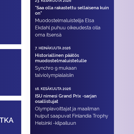
23. KESÄKUUTA 2026
"Saa olla rakastettu sellaisena kuin
on"
Muodostelma­luistelija Elsa
Ekdahl puhuu oikeudesta olla
oma itsensä
7. HEINÄKUUTA 2026
Historiallinen päätös
muodostelmaluistelulle
Synchro 9 mukaan
talviolympialaisiin
16. KESÄKUUTA 2026
ISU nimesi Grand Prix -sarjan
osallistujat
Olympiavoittajat ja maailman
huiput saapuvat Finlandia Trophy
ATKA
Helsinki -kilpailuun