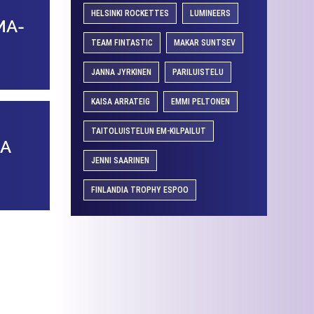
HELSINKI ROCKETTES
LUMINEERS
MA­
TEAM FINTASTIC
MAKAR SUNTSEV
JANNA JYRKINEN
PARILUISTELU
KAISA ARRATEIG
EMMI PELTONEN
TAITOLUISTELUN EM-KILPAILUT
SA
JENNI SAARINEN
FINLANDIA TROPHY ESPOO