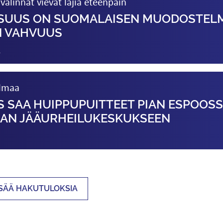
alinnat vievät lajia eteenpäin
ISUUS ON SUOMALAISEN MUODOSTEL
N VAHVUUS
1
lmaa
 SAA HUIPPUPUITTEET PIAN ESPOOS
AN JÄÄURHEILU­KESKUKSEEN
ISÄÄ HAKUTULOKSIA