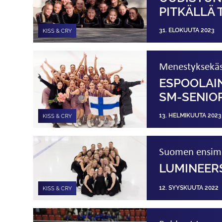
PITKÄLLÄ 
31. ELOKUUTA 2023
KISS & CRY
Menestyksekäs k
ESPOOLAI
SM-SENIOR
13. HELMIKUUTA 2023
KISS & CRY
Suomen ensimmä
LUMINEERS
12. SYYSKUUTA 2022
KISS & CRY