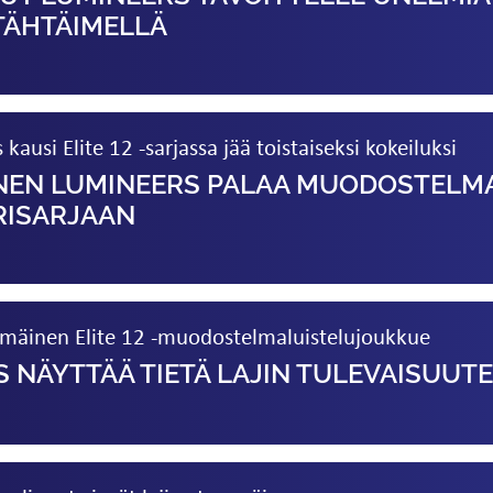
TÄHTÄIMELLÄ
ausi Elite 12 -sarjassa jää toistaiseksi kokeiluksi
NEN LUMINEERS PALAA MUODOSTELM
I­SARJAAN
inen Elite 12 -muodostelma­luistelu­joukkue
 NÄYTTÄÄ TIETÄ LAJIN TULEVAISUUT