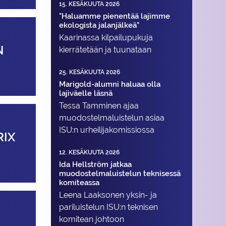
15. KESÄKUUTA 2026
"Haluamme pienentää lajimme
ekologista jalanjälkeä"
Kaarinassa kilpailupukuja
N
kierrätetään ja tuunataan
25. KESÄKUUTA 2026
Marigold-alumni haluaa olla
lajiväelle läsnä
Tessa Tamminen ajaa
muodostelma­luistelun asiaa
ISU:n urheilija­komissiossa
RIX
12. KESÄKUUTA 2026
Ida Hellström jatkaa
muodostelmaluistelun teknisessä
komiteassa
Leena Laaksonen yksin- ja
pariluistelun ISU:n teknisen
komitean johtoon