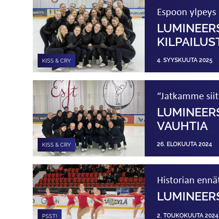
Espoon ylpeys k
LUMINEER
KILPAILUS
4. SYYSKUUTA 2025
KISS & CRY
“Jatkamme siit
LUMINEERS
VAUHTIA
26. ELOKUUTA 2024
KISS & CRY
Historian ennä
LUMINEERS
2. TOUKOKUUTA 2024
PSST!