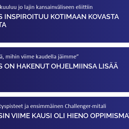
uuluu jo lajin kansainväliseen eliittiin
S INSPIROITUU KOTIMAAN KOVASTA
TA
ä, mihin viime kaudella jäimme”
 ON HAKENUT OHJELMIINSA LISÄÄ
tyspisteet ja ensimmäinen Challenger-mitali
IN VIIME KAUSI OLI HIENO OPPIMISM