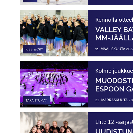
Rennolla ottee
VALLEY BA
MM-JÄÄLL
11. MAALISKUUTA 202
KISS & CRY
Kolme joukkuett
MUODOSTEL
ESPOON G
22. MARRASKUUTA 20
TAPAHTUMAT
Elite 12 -sarja
UUDISTUN