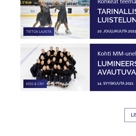
Rohkeat teemav
TARINALL
LUISTELU
10. JOULUKUUTA 202
TIETOA LAJISTA
Kohti MM-une
LUMINEERS
AVAUTUVA
14. SYYSKUUTA 2021
KISS & CRY
L