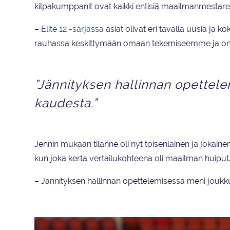
kilpakumppanit ovat kaikki entisiä maailmanmestareita
–
Elite 12 -sarjassa
asiat olivat eri tavalla uusia ja 
rauhassa keskittymään omaan tekemiseemme ja omiin
”Jännityksen hallinnan opettel
kaudesta.”
Jennin mukaan tilanne oli nyt toisenlainen ja jokainen
kun joka kerta vertailukohteena oli maailman huiput
– Jännityksen hallinnan opettelemisessa meni joukk