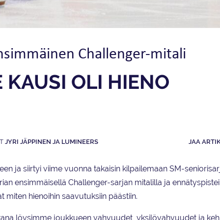
ensimmäinen Challenger-mitali
 KAUSI OLI HIENO
JYRI JÄPPINEN JA LUMINEERS
JAA ARTI
en ja siirtyi viime vuonna takaisin kilpailemaan SM-seniorisar
ian ensimmäisellä Challenger-sarjan mitalilla ja ennätyspisteil
 miten hienoihin saavutuksiin päästiin.
aikana löysimme joukkueen vahvuudet, yksilövahvuudet ja ke