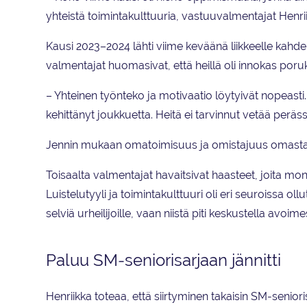
yhteistä toimintakulttuuria, vastuuvalmentajat Henrii
Kausi 2023–2024 lähti viime keväänä liikkeelle kahdeks
valmentajat huomasivat, että heillä oli innokas poru
– Yhteinen työnteko ja motivaatio löytyivät nopeasti.
kehittänyt joukkuetta. Heitä ei tarvinnut vetää peräss
Jennin mukaan omatoimisuus ja omistajuus omasta u
Toisaalta valmentajat havaitsivat haasteet, joita mon
Luistelutyyli ja toimintakulttuuri oli eri seuroissa oll
selviä urheilijoille, vaan niistä piti keskustella avo
Paluu SM-seniorisarjaan jännitti
Henriikka toteaa, että siirtyminen takaisin SM-senior