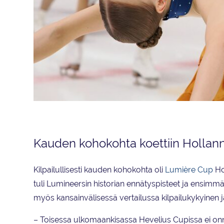
Kauden 2023–2024 vapaaohjelma ”Taivaiden valloitus” kertoi lentäm
Kauden kohokohta koettiin Hollann
Kilpailullisesti kauden kohokohta oli
Lumière Cup
Ho
tuli Lumineersin historian ennätyspisteet ja ensimmä
myös kansainvälisessä vertailussa kilpailukykyinen j
– Toisessa ulkomaankisassa Hevelius Cupissa ei onn