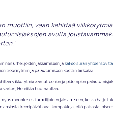
 muottiin, vaan kehittää viikkorytmiä
autumisjaksojen avulla joustavammak
rten.”
taminen urheilijoiden jaksamiseen ja
kaksoisuran yhteensovitt
n treenirytmiin ja palautumiseen koettiin tärkeiksi.
hittää viikkorytmiä aamutreenien ja pidempien palautumisja
tä varten, Henriikka huomauttaa.
myös myönteisesti urheilijoiden jaksamiseen, koska harjoituk
 ansiosta treenipäivät ovat kompakteja, eikä paikasta toiseen