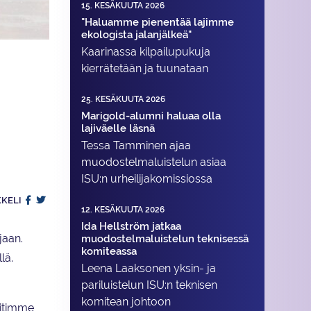
15. KESÄKUUTA 2026
"Haluamme pienentää lajimme
ekologista jalanjälkeä"
Kaarinassa kilpailupukuja
kierrätetään ja tuunataan
25. KESÄKUUTA 2026
Marigold-alumni haluaa olla
lajiväelle läsnä
Tessa Tamminen ajaa
muodostelma­luistelun asiaa
ISU:n urheilija­komissiossa
KKELI
12. KESÄKUUTA 2026
Ida Hellström jatkaa
jaan.
muodostelmaluistelun teknisessä
komiteassa
lä.
Leena Laaksonen yksin- ja
pariluistelun ISU:n teknisen
komitean johtoon
hitimme