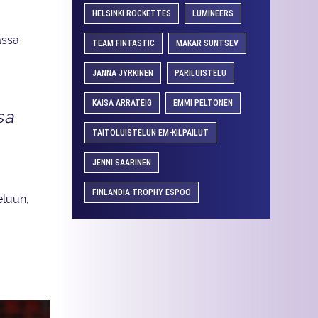
HELSINKI ROCKETTES
LUMINEERS
assa
TEAM FINTASTIC
MAKAR SUNTSEV
JANNA JYRKINEN
PARILUISTELU
KAISA ARRATEIG
EMMI PELTONEN
sa
TAITOLUISTELUN EM-KILPAILUT
JENNI SAARINEN
FINLANDIA TROPHY ESPOO
eluun,