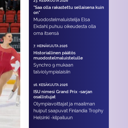
23. KESÄKUUTA 2026
"Saa olla rakastettu sellaisena kuin
on"
Muodostelma­luistelija Elsa
Ekdahl puhuu oikeudesta olla
oma itsensä
7. HEINÄKUUTA 2026
Historiallinen päätös
muodostelmaluistelulle
Synchro 9 mukaan
talviolympialaisiin
16. KESÄKUUTA 2026
ISU nimesi Grand Prix -sarjan
osallistujat
Olympiavoittajat ja maailman
huiput saapuvat Finlandia Trophy
Helsinki -kilpailuun