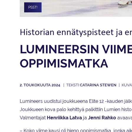
PSST!
Historian ennätyspisteet ja 
LUMINEERSIN VIIME
OPPIMISMATKA
2. TOUKOKUUTA 2024
CATARINA STEWEN
Lumineers uudistui joukkueena Elite 12 -kauden jälke
Joukkueen kova palo kehittyä palkittiin Lumien histor
Valmentajat
Henriikka Latva
ja
Jenni Rahko
avaavat
– Koko viime kausi oli hieno oppimismatka, jonka 