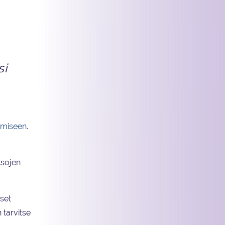
si
amiseen
.
ksojen
set
 tarvitse