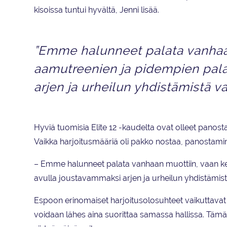
kisoissa tuntui hyvältä, Jenni lisää.
”Emme halunneet palata vanhaan
aamutreenien ja pidempien pal
arjen ja urheilun yhdistämistä va
Hyviä tuomisia Elite 12 -kaudelta ovat olleet panos
Vaikka harjoitusmääriä oli pakko nostaa, panostamine
– Emme halunneet palata vanhaan muottiin, vaan ke
avulla joustavammaksi arjen ja urheilun yhdistämis
Espoon erinomaiset harjoitusolosuhteet vaikuttavat 
voidaan lähes aina suorittaa samassa hallissa. Tämän