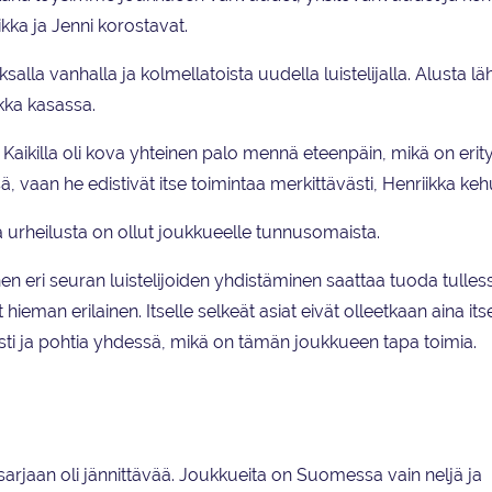
kka ja Jenni korostavat.
alla vanhalla ja kolmellatoista uudella luistelijalla. Alusta lä
kka kasassa.
 Kaikilla oli kova yhteinen palo mennä eteenpäin, mikä on erity
ä, vaan he edistivät itse toimintaa merkittävästi, Henriikka keh
rheilusta on ollut joukkueelle tunnusomaista.
en eri seuran luistelijoiden yhdistäminen saattaa tuoda tulles
ut hieman erilainen. Itselle selkeät asiat eivät olleetkaan aina it
imesti ja pohtia yhdessä, mikä on tämän joukkueen tapa toimia.
isarjaan oli jännittävää. Joukkueita on Suomessa vain neljä ja