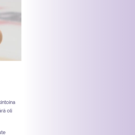
intoina
rä oli
ute