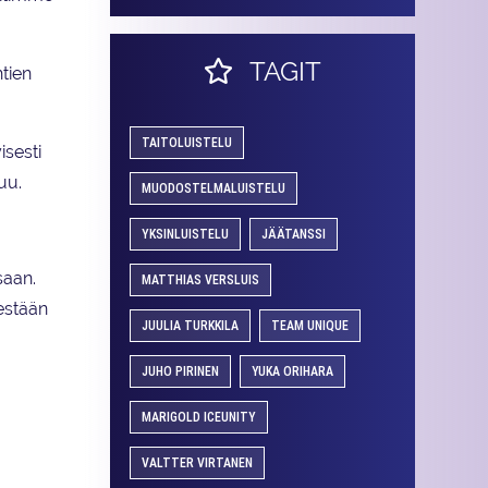
TAGIT
htien
TAITOLUISTELU
isesti
uu.
MUODOSTELMALUISTELU
YKSINLUISTELU
JÄÄTANSSI
saan.
MATTHIAS VERSLUIS
sestään
JUULIA TURKKILA
TEAM UNIQUE
JUHO PIRINEN
YUKA ORIHARA
MARIGOLD ICEUNITY
VALTTER VIRTANEN