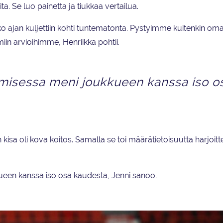
. Se luo painetta ja tiukkaa vertailua.
koko ajan kuljettiin kohti tuntematonta. Pystyimme kuitenkin om
 arvioihimme, Henriikka pohtii.
emisessa meni joukkueen kanssa iso o
 kisa oli kova koitos. Samalla se toi määrätietoisuutta harjoitt
.
ueen kanssa iso osa kaudesta, Jenni sanoo.