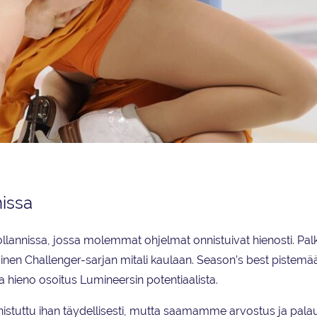
isen historiasta.
issa
llannissa, jossa molemmat ohjelmat onnistuivat hienosti. Palk
inen Challenger-sarjan mitali kaulaan. Season’s best pistemää
a hieno osoitus Lumineersin potentiaalista.
istuttu ihan täydellisesti, mutta saamamme arvostus ja pala