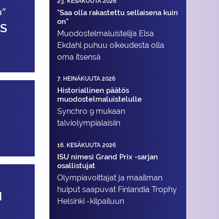
23. KESÄKUUTA 2026
a”
"Saa olla rakastettu sellaisena kuin
on"
ÖS
Muodostelma­luistelija Elsa
Ekdahl puhuu oikeudesta olla
oma itsensä
7. HEINÄKUUTA 2026
Historiallinen päätös
muodostelmaluistelulle
Synchro 9 mukaan
talviolympialaisiin
16. KESÄKUUTA 2026
ISU nimesi Grand Prix -sarjan
osallistujat
Olympiavoittajat ja maailman
huiput saapuvat Finlandia Trophy
N
Helsinki -kilpailuun