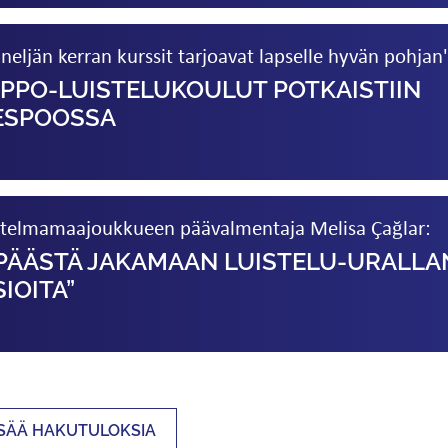
eljän kerran kurssit tarjoavat lapselle hyvän pohjan
PPO-LUISTELUKOULUT POTKAISTIIN
 ESPOOSSA
telmamaajoukkueen päävalmentaja Melisa Çağlar:
PÄÄSTÄ JAKAMAAN LUISTELU-URALLA
IOITA”
ISÄÄ HAKUTULOKSIA