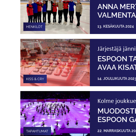
ANNA MER
VALMENTA
13. KESÄKUUTA 2024
HENKILÖT
Järjestäjä jänn
ESPOON TA
AVAA KIS
14. JOULUKUUTA 202
KISS & CRY
Kolme joukkuett
MUODOSTEL
ESPOON G
22. MARRASKUUTA 20
TAPAHTUMAT