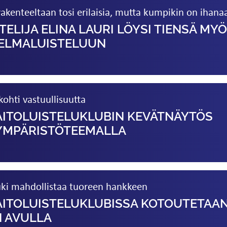
rakenteeltaan tosi erilaisia, mutta kumpikin on ihana
TELIJA ELINA LAURI LÖYSI TIENSÄ MY
LMA­LUISTELUUN
ohti vastuullisuutta
ITOLUISTELU­KLUBIN KEVÄTNÄYTÖS
YMPÄRISTÖTEEMALLA
ki mahdollistaa tuoreen hankkeen
ITOLUISTELU­KLUBISSA KOTOUTETAA
N AVULLA