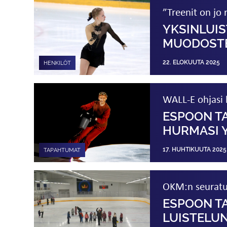
”Treenit on jo 
YKSINLUIS
MUODOSTE
22. ELOKUUTA 2025
HENKILÖT
WALL-E ohjasi k
ESPOON TA
HURMASI 
17. HUHTIKUUTA 2025
TAPAHTUMAT
OKM:n seuratu
ESPOON TA
LUISTELU