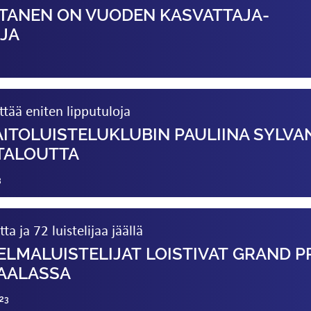
TANEN ON VUODEN KASVATTAJA­
JA
ittää eniten lipputuloja
ITOLUISTELU­KLUBIN PAULIINA SYLVA
ATALOUTTA
3
a ja 72 luistelijaa jäällä
MA­LUISTELIJAT LOISTIVAT GRAND P
AALASSA
23