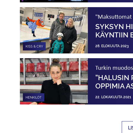
"Maksuttomat n
SYKSYN HI
KÄYNTIIN
28. ELOKUUTA 2023
KISS & CRY
Turkin muodos
”HALUSIN 
OPPIMIA AS
22. LOKAKUUTA 2021
HENKILÖT
L