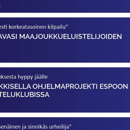
4
esti korkeatasoinen kilpailu”
AVASI MAAJOUKKUE­LUISTELIJOIDEN
ksesta hyppy jäälle
RKKISELLA OHJELMAPROJEKTI ESPOON
TELU­KLUBISSA
senäinen ja sinnikäs urheilija"