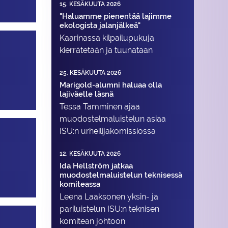
15. KESÄKUUTA 2026
"Haluamme pienentää lajimme
ekologista jalanjälkeä"
Kaarinassa kilpailupukuja
kierrätetään ja tuunataan
25. KESÄKUUTA 2026
Marigold-alumni haluaa olla
lajiväelle läsnä
Tessa Tamminen ajaa
muodostelma­luistelun asiaa
ISU:n urheilija­komissiossa
12. KESÄKUUTA 2026
Ida Hellström jatkaa
muodostelmaluistelun teknisessä
komiteassa
Leena Laaksonen yksin- ja
pariluistelun ISU:n teknisen
komitean johtoon