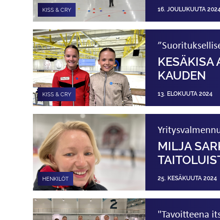
16. JOULUKUUTA 202
KISS & CRY
”Suorituksellis
KESÄKISA 
KAUDEN
13. ELOKUUTA 2024
KISS & CRY
Yritysvalmennu
MILJA SA
TAITOLUIS
25. KESÄKUUTA 2024
HENKILÖT
"Tavoitteena it