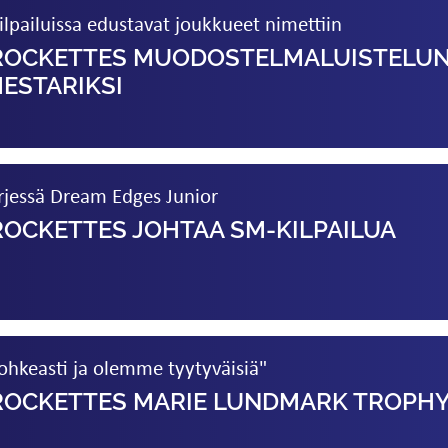
ailuissa edustavat joukkueet nimettiin
 ROCKETTES MUODOSTELMA­LUISTELU
ESTARIKSI
rjessä Dream Edges Junior
ROCKETTES JOHTAA SM-KILPAILUA
ohkeasti ja olemme tyytyväisiä"
 ROCKETTES MARIE LUNDMARK TROPH