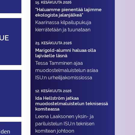
15. KESÄKUUTA 2026
"Haluamme pienentää lajimme
ekologista jalanjälkeä"
Kaarinassa kilpailupukuja
kierrätetään ja tuunataan
QUE
25. KESÄKUUTA 2026
Marigold-alumni haluaa olla
lajiväelle läsnä
Tessa Tamminen ajaa
muodostelma­luistelun asiaa
ISU:n urheilija­komissiossa
12. KESÄKUUTA 2026
Ida Hellström jatkaa
muodostelmaluistelun teknisessä
komiteassa
Leena Laaksonen yksin- ja
pariluistelun ISU:n teknisen
iden
komitean johtoon