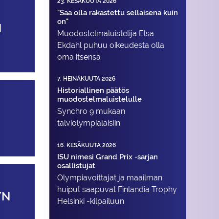
23. KESÄKUUTA 2026
"Saa olla rakastettu sellaisena kuin
on"
N
Muodostelma­luistelija Elsa
Ekdahl puhuu oikeudesta olla
oma itsensä
7. HEINÄKUUTA 2026
Historiallinen päätös
muodostelmaluistelulle
Synchro 9 mukaan
talviolympialaisiin
16. KESÄKUUTA 2026
ISU nimesi Grand Prix -sarjan
osallistujat
Olympiavoittajat ja maailman
huiput saapuvat Finlandia Trophy
YN
Helsinki -kilpailuun