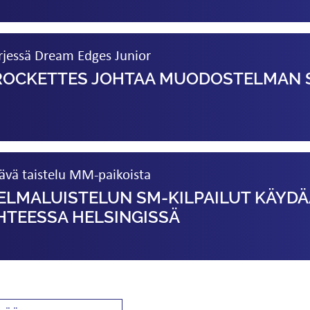
rjessä Dream Edges Junior
 ROCKETTES JOHTAA MUODOSTELMAN 
tävä taistelu MM-paikoista
MA­­LUISTELUN SM-KILPAILUT KÄYD
IHTEESSA HELSINGISSÄ