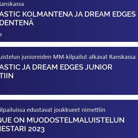
Ranskassa
TASTIC KOLMANTENA JA DREAM EDGES
IDENTENÄ
3
stelun junioreiden MM-kilpailut alkavat Ranskassa
ASTIC JA DREAM EDGES JUNIOR
TIIN
ailuissa edustavat joukkueet nimettiin
QUE ON MUODOSTELMA­­LUISTELUN
ESTARI 2023