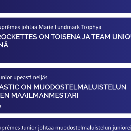
uprêmes johtaa Marie Lundmark Trophya
ROCKETTES ON TOISENA JA TEAM UNI
NÄ
nior upeasti neljäs
TASTIC ON MUODOSTELMA­LUISTELUN
DEN MAAILMAN­MESTARI
3
prêmes Junior johtaa muodostelma­luistelun juniore