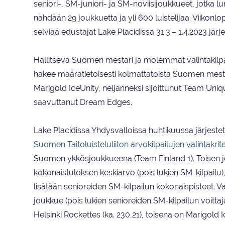
seniori-, SM-juniori- ja SM-noviisijoukkueet, jotka lu
nähdään 29 joukkuetta ja yli 600 luistelijaa. Viikonlop
selviää edustajat Lake Placidissa 31.3.– 1.4.2023 jär
Hallitseva Suomen mestari ja molemmat valintakilpail
hakee määrätietoisesti kolmattatoista Suomen mesta
Marigold IceUnity, neljänneksi sijoittunut Team Uni
saavuttanut Dream Edges.
Lake Placidissa Yhdysvalloissa huhtikuussa järjestet
Suomen Taitoluisteluliiton arvokilpailujen valintakrit
Suomen ykkösjoukkueena (Team Finland 1). Toisen j
kokonaistuloksen keskiarvo (pois lukien SM-kilpailu), 
lisätään senioreiden SM-kilpailun kokonaispisteet.
joukkue (pois lukien senioreiden SM-kilpailun voittaj
Helsinki Rockettes (ka. 230,21), toisena on Marigold 