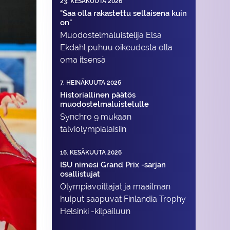
23. KESÄKUUTA 2026
"Saa olla rakastettu sellaisena kuin
on"
Muodostelma­luistelija Elsa
Ekdahl puhuu oikeudesta olla
oma itsensä
7. HEINÄKUUTA 2026
Historiallinen päätös
muodostelmaluistelulle
Synchro 9 mukaan
talviolympialaisiin
16. KESÄKUUTA 2026
ISU nimesi Grand Prix -sarjan
osallistujat
Olympiavoittajat ja maailman
huiput saapuvat Finlandia Trophy
Helsinki -kilpailuun