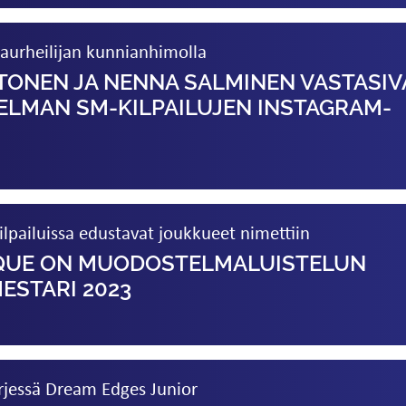
aurheilijan kunnianhimolla
TONEN JA NENNA SALMINEN VASTASIV
LMAN SM-KILPAILUJEN INSTAGRAM-
ailuissa edustavat joukkueet nimettiin
QUE ON MUODOSTELMA­­LUISTELUN
ESTARI 2023
rjessä Dream Edges Junior