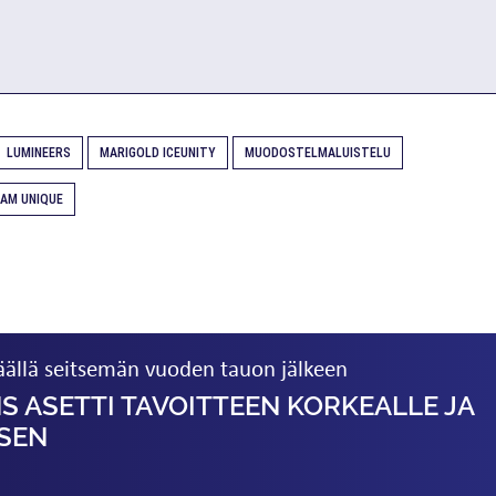
LUMINEERS
MARIGOLD ICEUNITY
MUODOSTELMALUISTELU
AM UNIQUE
äällä seitsemän vuoden tauon jälkeen
NS ASETTI TAVOITTEEN KORKEALLE JA
 SEN