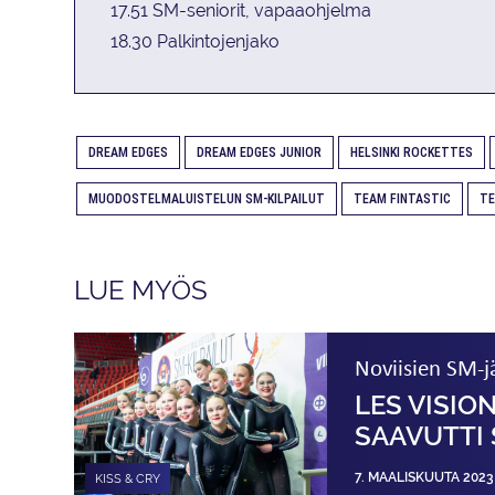
17.51 SM-seniorit, vapaaohjelma
18.30 Palkintojenjako
DREAM EDGES
DREAM EDGES JUNIOR
HELSINKI ROCKETTES
MUODOSTELMALUISTELUN SM-KILPAILUT
TEAM FINTASTIC
TE
LUE MYÖS
Noviisien SM-j
LES VISIO
SAAVUTTI
7. MAALISKUUTA 2023
KISS & CRY