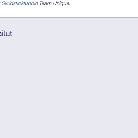
s Skridskoklubbin
Team Unique.
ilut