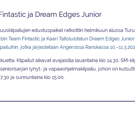
Fintastic ja Dream Edges Junior
skilpailujen edustuspaikat ratkottiin helmikuun alussa Turu
ubin Team Fintastic ja Kaari Taitoluistelun Dream Edges Junior
iluihin, jotka järjestetään Angersissa Ranskassa 10.–11.3.202
tta. Kilpailut alkavat avajaisilla lauantaina klo 14.30. SM-ki
eniorisarjan lyhyt- ja vapaaohjelmakilpailu, johon on kutsut
17.30 ja sunnuntaina klo 15.00.