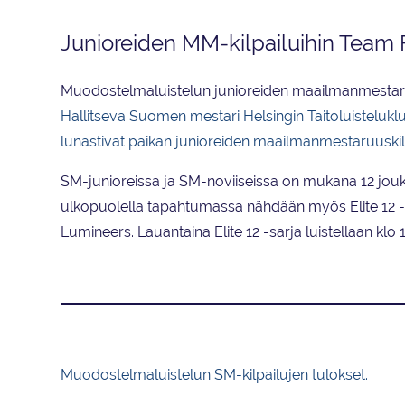
Junioreiden MM-kilpailuihin Team 
Muodostelmaluistelun junioreiden maailmanmestaruu
Hallitseva Suomen mestari Helsingin Taitoluistelukl
lunastivat paikan junioreiden maailmanmestaruuskilpa
SM-junioreissa ja SM-noviiseissa on mukana 12 joukkue
ulkopuolella tapahtumassa nähdään myös Elite 12 -s
Lumineers. Lauantaina Elite 12 -sarja luistellaan klo 
Muodostelmaluistelun SM-kilpailujen tulokset.