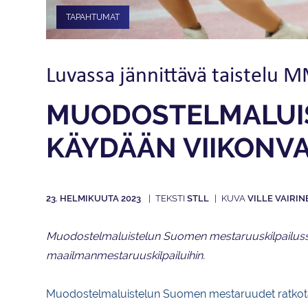
TAPAHTUMAT
Luvassa jännittävä taistelu M
MUODOSTELMA­­LUI
KÄYDÄÄN VIIKON­V
23. HELMIKUUTA 2023
STLL
VILLE VAIRIN
Muodostelmaluistelun Suomen mestaruuskilpailussa on
maailmanmestaruuskilpailuihin.
Muodostelmaluistelun Suomen mestaruudet ratkotaan