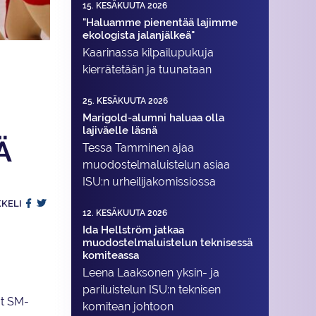
15. KESÄKUUTA 2026
"Haluamme pienentää lajimme
ekologista jalanjälkeä"
Kaarinassa kilpailupukuja
kierrätetään ja tuunataan
25. KESÄKUUTA 2026
Marigold-alumni haluaa olla
lajiväelle läsnä
Ä
Tessa Tamminen ajaa
muodostelma­luistelun asiaa
ISU:n urheilija­komissiossa
KKELI
12. KESÄKUUTA 2026
Ida Hellström jatkaa
muodostelmaluistelun teknisessä
komiteassa
Leena Laaksonen yksin- ja
pariluistelun ISU:n teknisen
at SM-
komitean johtoon