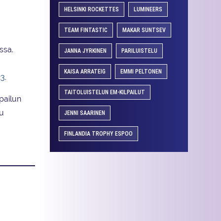
HELSINKI ROCKETTES
LUMINEERS
TEAM FINTASTIC
MAKAR SUNTSEV
ssa.
JANNA JYRKINEN
PARILUISTELU
KAISA ARRATEIG
EMMI PELTONEN
3.
TAITOLUISTELUN EM-KILPAILUT
lpailun
tu
JENNI SAARINEN
FINLANDIA TROPHY ESPOO