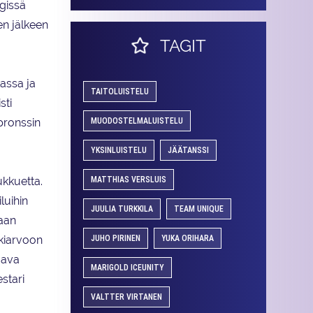
ngissä
en jälkeen
TAGIT
kassa ja
TAITOLUISTELU
sti
MUODOSTELMALUISTELU
pronssin
YKSINLUISTELU
JÄÄTANSSI
MATTHIAS VERSLUIS
ukkuetta.
luihin
JUULIA TURKKILA
TEAM UNIQUE
aan
JUHO PIRINEN
YUKA ORIHARA
skiarvoon
aava
MARIGOLD ICEUNITY
stari
VALTTER VIRTANEN