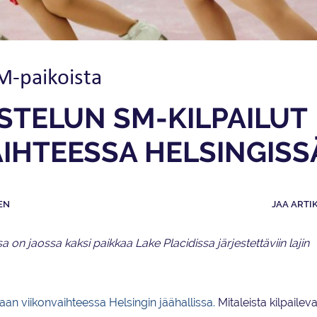
M-paikoista
STELUN SM-KILPAILUT
AIHTEESSA HELSINGISS
EN
JAA ARTI
 jaossa kaksi paikkaa Lake Placidissa järjestettäviin lajin
 viikonvaihteessa Helsingin jäähallissa.
Mitaleista kilpailev