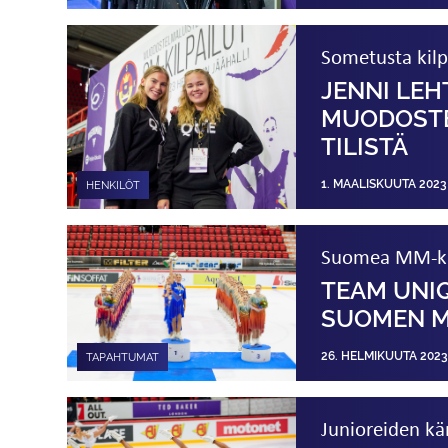
Sometusta kilp
JENNI LEH
MUODOSTE
TILISTÄ
1. MAALISKUUTA 2023
HENKILÖT
Suomea MM-kilp
TEAM UNI
SUOMEN M
26. HELMIKUUTA 2023
TAPAHTUMAT
Junioreiden kä