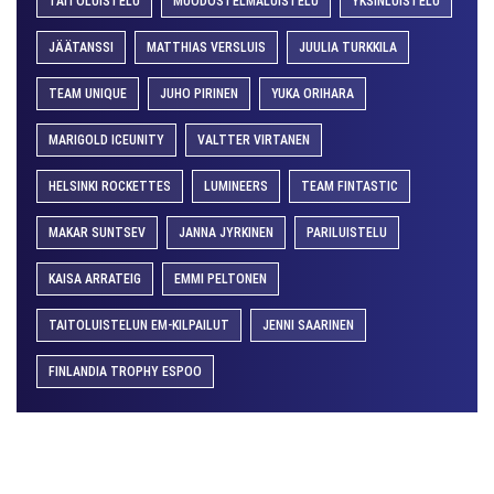
TAITOLUISTELU
MUODOSTELMALUISTELU
YKSINLUISTELU
JÄÄTANSSI
MATTHIAS VERSLUIS
JUULIA TURKKILA
TEAM UNIQUE
JUHO PIRINEN
YUKA ORIHARA
MARIGOLD ICEUNITY
VALTTER VIRTANEN
HELSINKI ROCKETTES
LUMINEERS
TEAM FINTASTIC
MAKAR SUNTSEV
JANNA JYRKINEN
PARILUISTELU
KAISA ARRATEIG
EMMI PELTONEN
TAITOLUISTELUN EM-KILPAILUT
JENNI SAARINEN
FINLANDIA TROPHY ESPOO