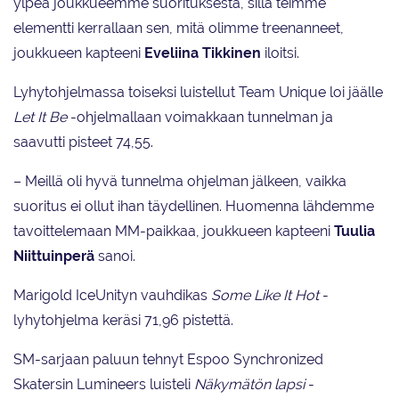
ylpeä joukkueemme suorituksesta, sillä teimme
elementti kerrallaan sen, mitä olimme treenanneet,
joukkueen kapteeni
Eveliina Tikkinen
iloitsi.
Lyhytohjelmassa toiseksi luistellut Team Unique loi jäälle
Let It Be
-ohjelmallaan voimakkaan tunnelman ja
saavutti pisteet 74,55.
– Meillä oli hyvä tunnelma ohjelman jälkeen, vaikka
suoritus ei ollut ihan täydellinen. Huomenna lähdemme
tavoittelemaan MM-paikkaa, joukkueen kapteeni
Tuulia
Niittuinperä
sanoi.
Marigold IceUnityn vauhdikas
Some Like It Hot
-
lyhytohjelma keräsi 71,96 pistettä.
SM-sarjaan paluun tehnyt Espoo Synchronized
Skatersin Lumineers luisteli
Näkymätön lapsi
-