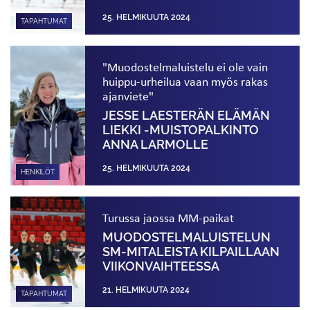
25. HELMIKUUTA 2024
TAPAHTUMAT
"Muodostelmaluistelu ei ole vain
huippu-urheilua vaan myös rakas
ajanviete"
JESSE LAESTERÄN ELÄMÄN
LIEKKI -MUISTOPALKINTO
ANNA LARMOLLE
25. HELMIKUUTA 2024
HENKILÖT
Turussa jaossa MM-paikat
MUODOSTELMA­LUISTELUN
SM-MITALEISTA KILPAILLAAN
VIIKON­VAIHTEESSA
21. HELMIKUUTA 2024
TAPAHTUMAT