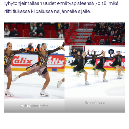
lyhytohjelmallaan uudet ennätyspisteensä 70,18, mikä
riitti tiukassa kilpailussa neljännelle sijalle.
Team Unique
Helsinki Rockettes