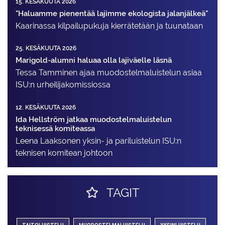
15. KESÄKUUTA 2026
"Haluamme pienentää lajimme ekologista jalanjälkeä"
Kaarinassa kilpailupukuja kierrätetään ja tuunataan
25. KESÄKUUTA 2026
Marigold-alumni haluaa olla lajiväelle läsnä
Tessa Tamminen ajaa muodostelma­luistelun asiaa
ISU:n urheilija­komissiossa
12. KESÄKUUTA 2026
Ida Hellström jatkaa muodostelmaluistelun
teknisessä komiteassa
Leena Laaksonen yksin- ja pariluistelun ISU:n
teknisen komitean johtoon
TAGIT