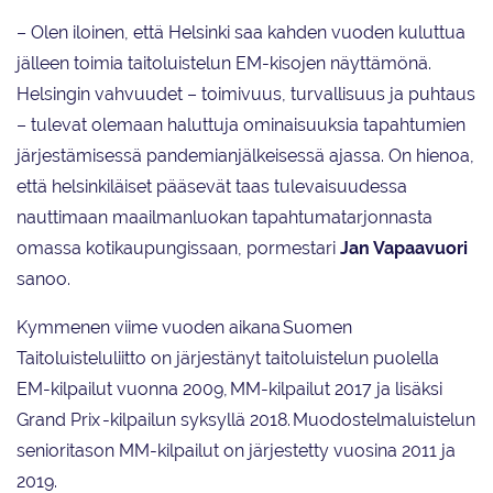
– Olen iloinen, että Helsinki saa kahden vuoden kuluttua
jälleen toimia taitoluistelun EM-kisojen näyttämönä.
Helsingin vahvuudet – toimivuus, turvallisuus ja puhtaus
– tulevat olemaan haluttuja ominaisuuksia tapahtumien
järjestämisessä pandemianjälkeisessä ajassa. On hienoa,
että helsinkiläiset pääsevät taas tulevaisuudessa
nauttimaan maailmanluokan tapahtumatarjonnasta
omassa kotikaupungissaan, pormestari
Jan Vapaavuori
sanoo.
Kymmenen viime vuoden aikana Suomen
Taitoluisteluliitto on järjestänyt taitoluistelun puolella
EM-kilpailut vuonna 2009, MM-kilpailut 2017 ja lisäksi
Grand Prix -kilpailun syksyllä 2018. Muodostelmaluistelun
senioritason MM-kilpailut on järjestetty vuosina 2011 ja
2019.