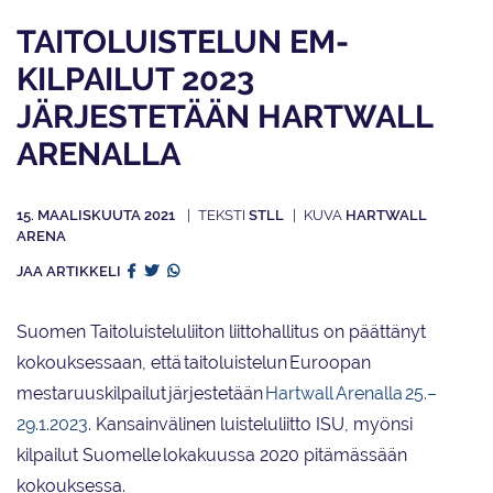
TAITOLUISTELUN EM-
KILPAILUT 2023
JÄRJESTETÄÄN HARTWALL
ARENALLA
15. MAALISKUUTA 2021
STLL
HARTWALL
ARENA
JAA ARTIKKELI
Suomen Taitoluisteluliiton liittohallitus on päättänyt
kokouksessaan, että taitoluistelun Euroopan
mestaruuskilpailut järjestetään
Hartwall Arenalla 25.–
29.1.2023
. Kansainvälinen luisteluliitto ISU, myönsi
kilpailut Suomelle lokakuussa 2020 pitämässään
kokouksessa.