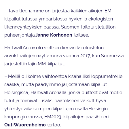
– Tavoitteenamme on järjestää kaikkien aikojen EM-
kilpailut tutussa ympäristössä hyvien ja ekologisten
liikenneyhteyksien päässä, Suomen Taitoluisteluliiton
puheenjohtaja
Janne Korhonen
iloitsee.
Hartwall Arena oli edellisen kerran taitoluistelun
arvokilpailujen näyttämönä vuonna 2017, kun Suomessa
järjestettiin lajin MM-kilpailut.
– Meillä oli kolme vaihtoehtoa kisahalliksi loppumetreille
saakka, mutta päädyimme järjestämään kilpailut
Helsingissä, Hartwall Arenalla, jonka puitteet ovat meille
tutut ja toimivat. Lisäksi päätökseen vaikutti hyvä
yhteistyö aikaisempien kilpailujen osalta Helsingin
kaupungin kanssa, EM2023-kilpailujen pääsihteeri
Outi Wuorenheimo
kertoo.