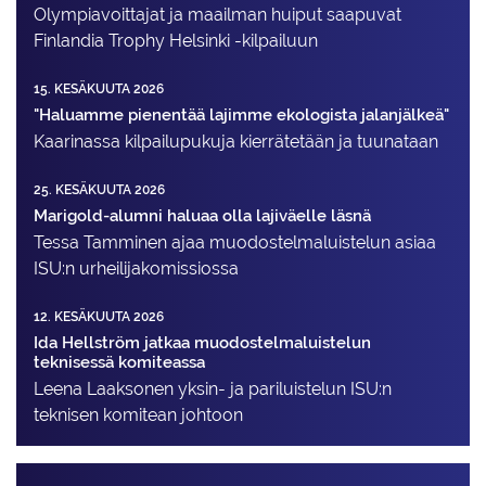
Olympiavoittajat ja maailman huiput saapuvat
Finlandia Trophy Helsinki -kilpailuun
15. KESÄKUUTA 2026
"Haluamme pienentää lajimme ekologista jalanjälkeä"
Kaarinassa kilpailupukuja kierrätetään ja tuunataan
25. KESÄKUUTA 2026
Marigold-alumni haluaa olla lajiväelle läsnä
Tessa Tamminen ajaa muodostelma­luistelun asiaa
ISU:n urheilija­komissiossa
12. KESÄKUUTA 2026
Ida Hellström jatkaa muodostelmaluistelun
teknisessä komiteassa
Leena Laaksonen yksin- ja pariluistelun ISU:n
teknisen komitean johtoon