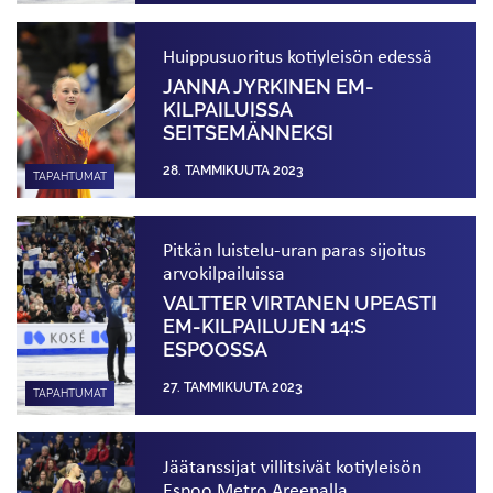
Huippu­suoritus kotiyleisön edessä
JANNA JYRKINEN EM-
KILPAILUISSA
SEITSEMÄNNEKSI
28. TAMMIKUUTA 2023
TAPAHTUMAT
Pitkän luistelu-uran paras sijoitus
arvokilpailuissa
VALTTER VIRTANEN UPEASTI
EM-KILPAILUJEN 14:S
ESPOOSSA
27. TAMMIKUUTA 2023
TAPAHTUMAT
Jäätanssijat villitsivät kotiyleisön
Espoo Metro Areenalla