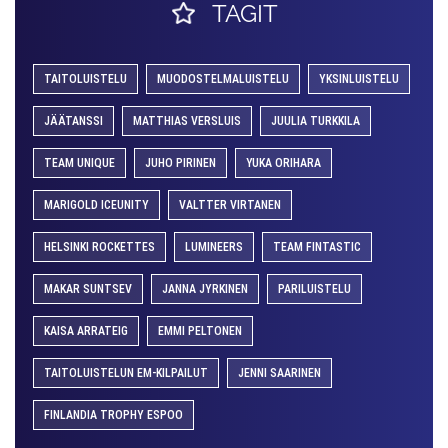
TAGIT
TAITOLUISTELU
MUODOSTELMALUISTELU
YKSINLUISTELU
JÄÄTANSSI
MATTHIAS VERSLUIS
JUULIA TURKKILA
TEAM UNIQUE
JUHO PIRINEN
YUKA ORIHARA
MARIGOLD ICEUNITY
VALTTER VIRTANEN
HELSINKI ROCKETTES
LUMINEERS
TEAM FINTASTIC
MAKAR SUNTSEV
JANNA JYRKINEN
PARILUISTELU
KAISA ARRATEIG
EMMI PELTONEN
TAITOLUISTELUN EM-KILPAILUT
JENNI SAARINEN
FINLANDIA TROPHY ESPOO