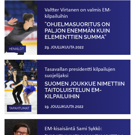
Valtter Virtanen on valmis EM-
kilpailuihin
”OHJELMA­SUORITUS ON
PALJON ENEMMÄN KUIN
ELEMENTTIEN SUMMA”
29. JOULUKUUTA 2022
HENKILÖT
Tasavallan presidentti kilpailujen
suojelijaksi
SUOMEN JOUKKUE NIMETTIIN
TAITOLUISTELUN EM-
KILPAILUIHIN
19. JOULUKUUTA 2022
TAPAHTUMAT
EM-kisaisäntä Sami Sykkö: