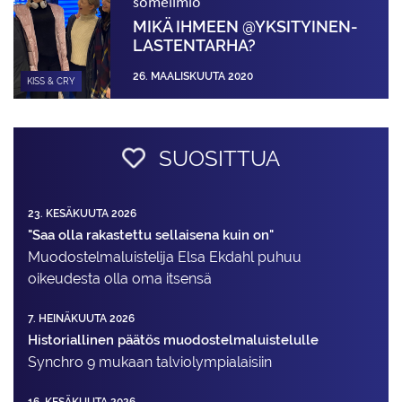
someilmiö
MIKÄ IHMEEN @YKSITYINEN­
LASTENTARHA?
26. MAALISKUUTA 2020
KISS & CRY
SUOSITTUA
23. KESÄKUUTA 2026
"Saa olla rakastettu sellaisena kuin on"
Muodostelma­luistelija Elsa Ekdahl puhuu
oikeudesta olla oma itsensä
7. HEINÄKUUTA 2026
Historiallinen päätös muodostelmaluistelulle
Synchro 9 mukaan talviolympialaisiin