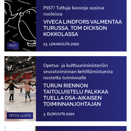
PSST! Tuttuja kasvoja uusissa
rooleissa
VIVECA LINDFORS VALMENTAA
TURUSSA, TOM DICKSON
KOKKOLASSA
23. LOKAKUUTA 2020
PSST!
Opetus- ja kulttuuriministeriön
seuratoiminnan kehittämistuesta
nostetta toiminnalle
TURUN RIENNON
TAITOLUISTELU PALKKAA
TUELLA OSA-AIKAISEN
TOIMINNANJOHTAJAN
3. ELOKUUTA 2020
TIETOA LAJISTA