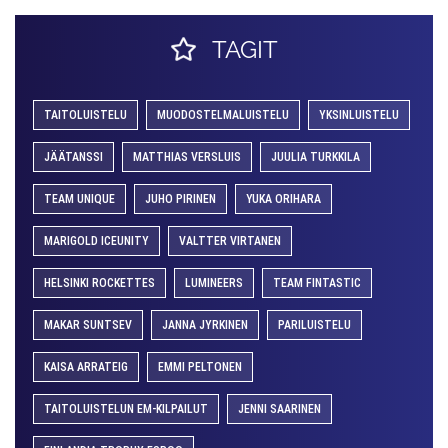
TAGIT
TAITOLUISTELU
MUODOSTELMALUISTELU
YKSINLUISTELU
JÄÄTANSSI
MATTHIAS VERSLUIS
JUULIA TURKKILA
TEAM UNIQUE
JUHO PIRINEN
YUKA ORIHARA
MARIGOLD ICEUNITY
VALTTER VIRTANEN
HELSINKI ROCKETTES
LUMINEERS
TEAM FINTASTIC
MAKAR SUNTSEV
JANNA JYRKINEN
PARILUISTELU
KAISA ARRATEIG
EMMI PELTONEN
TAITOLUISTELUN EM-KILPAILUT
JENNI SAARINEN