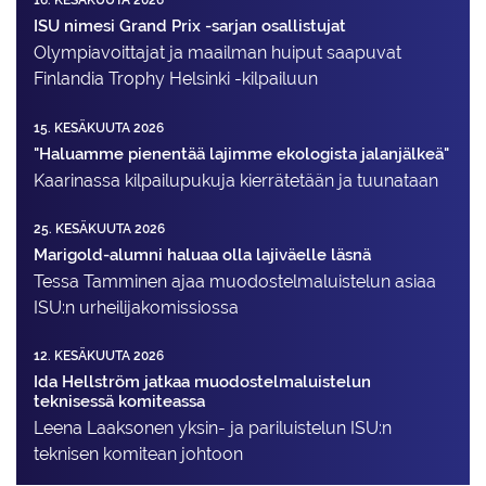
16. KESÄKUUTA 2026
ISU nimesi Grand Prix -sarjan osallistujat
Olympiavoittajat ja maailman huiput saapuvat
Finlandia Trophy Helsinki -kilpailuun
15. KESÄKUUTA 2026
"Haluamme pienentää lajimme ekologista jalanjälkeä"
Kaarinassa kilpailupukuja kierrätetään ja tuunataan
25. KESÄKUUTA 2026
Marigold-alumni haluaa olla lajiväelle läsnä
Tessa Tamminen ajaa muodostelma­luistelun asiaa
ISU:n urheilija­komissiossa
12. KESÄKUUTA 2026
Ida Hellström jatkaa muodostelmaluistelun
teknisessä komiteassa
Leena Laaksonen yksin- ja pariluistelun ISU:n
teknisen komitean johtoon