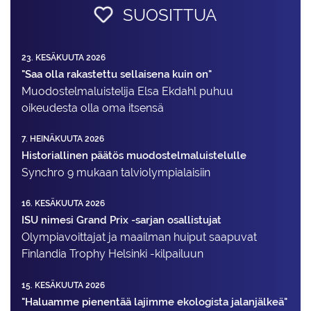
SUOSITTUA
23. KESÄKUUTA 2026
"Saa olla rakastettu sellaisena kuin on"
Muodostelma­luistelija Elsa Ekdahl puhuu
oikeudesta olla oma itsensä
7. HEINÄKUUTA 2026
Historiallinen päätös muodostelmaluistelulle
Synchro 9 mukaan talviolympialaisiin
16. KESÄKUUTA 2026
ISU nimesi Grand Prix -sarjan osallistujat
Olympiavoittajat ja maailman huiput saapuvat
Finlandia Trophy Helsinki -kilpailuun
15. KESÄKUUTA 2026
"Haluamme pienentää lajimme ekologista jalanjälkeä"