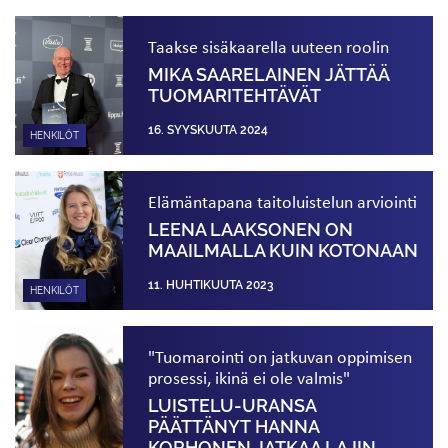
Taakse sisäkaarella uuteen roolin
MIKA SAARELAINEN JÄTTÄÄ
TUOMARITEHTÄVÄT
16. SYYSKUUTA 2024
HENKILÖT
Elämäntapana taitoluistelun arviointi
LEENA LAAKSONEN ON
MAAILMALLA KUIN KOTONAAN
11. HUHTIKUUTA 2023
HENKILÖT
"Tuomarointi on jatkuvan oppimisen
prosessi, ikinä ei ole valmis"
LUISTELU-URANSA
PÄÄTTÄNYT HANNA
KORHONEN JATKAA LAJIN