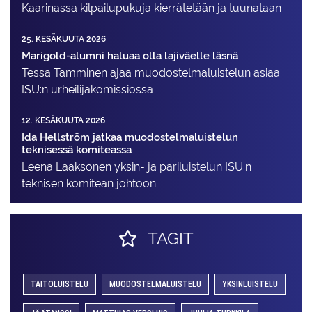
Kaarinassa kilpailupukuja kierrätetään ja tuunataan
25. KESÄKUUTA 2026
Marigold-alumni haluaa olla lajiväelle läsnä
Tessa Tamminen ajaa muodostelma­luistelun asiaa
ISU:n urheilija­komissiossa
12. KESÄKUUTA 2026
Ida Hellström jatkaa muodostelmaluistelun
teknisessä komiteassa
Leena Laaksonen yksin- ja pariluistelun ISU:n
teknisen komitean johtoon
TAGIT
TAITOLUISTELU
MUODOSTELMALUISTELU
YKSINLUISTELU