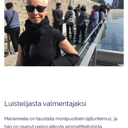
Marianne Nyman on suomalainen taitoluistelun moniosaaja, joka
tunnetaan urheilutoimittajan ja taitoluisteluselostajan uran ohella
kilpaluistelijana, valmentajana ja tuomarina.
Luistelijasta valmentajaksi
Mariannella on taustalla monipuolinen lajituntemus, ja
hän on saanut paljon kiitosta ammattitaitoisista