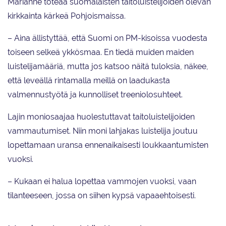
Marianne toteaa suomalaisten taitoluistelijoiden olevan
kirkkainta kärkeä Pohjoismaissa.
– Aina ällistyttää, että Suomi on PM-kisoissa vuodesta
toiseen selkeä ykkösmaa. En tiedä muiden maiden
luistelijamääriä, mutta jos katsoo näitä tuloksia, näkee,
että leveällä rintamalla meillä on laadukasta
valmennustyötä ja kunnolliset treeniolosuhteet.
Lajin moniosaajaa huolestuttavat taitoluistelijoiden
vammautumiset. Niin moni lahjakas luistelija joutuu
lopettamaan uransa ennenaikaisesti loukkaantumisten
vuoksi.
– Kukaan ei halua lopettaa vammojen vuoksi, vaan
tilanteeseen, jossa on siihen kypsä vapaaehtoisesti.