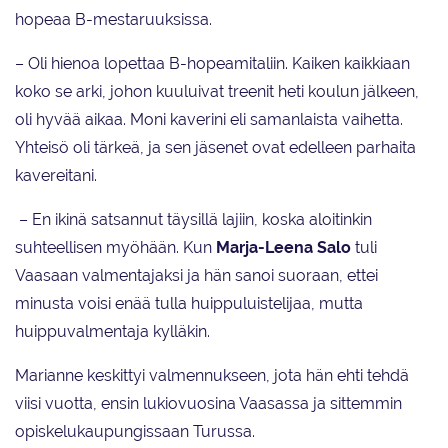
hopeaa B-mestaruuksissa.
– Oli hienoa lopettaa B-hopeamitaliin. Kaiken kaikkiaan
koko se arki, johon kuuluivat treenit heti koulun jälkeen,
oli hyvää aikaa. Moni kaverini eli samanlaista vaihetta.
Yhteisö oli tärkeä, ja sen jäsenet ovat edelleen parhaita
kavereitani.
– En ikinä satsannut täysillä lajiin, koska aloitinkin
suhteellisen myöhään. Kun
Marja-Leena Salo
tuli
Vaasaan valmentajaksi ja hän sanoi suoraan, ettei
minusta voisi enää tulla huippuluistelijaa, mutta
huippuvalmentaja kylläkin.
Marianne keskittyi valmennukseen, jota hän ehti tehdä
viisi vuotta, ensin lukiovuosina Vaasassa ja sittemmin
opiskelukaupungissaan Turussa.