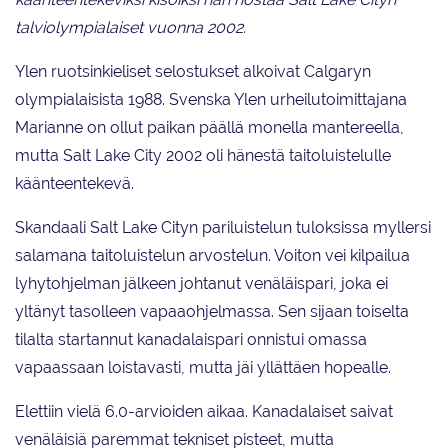
talviolympialaiset vuonna 2002.
Ylen ruotsinkieliset selostukset alkoivat Calgaryn
olympialaisista 1988. Svenska Ylen urheilutoimittajana
Marianne on ollut paikan päällä monella mantereella,
mutta Salt Lake City 2002 oli hänestä taitoluistelulle
käänteentekevä.
Skandaali Salt Lake Cityn pariluistelun tuloksissa myllersi
salamana taitoluistelun arvostelun. Voiton vei kilpailua
lyhytohjelman jälkeen johtanut venäläispari, joka ei
yltänyt tasolleen vapaaohjelmassa. Sen sijaan toiselta
tilalta startannut kanadalaispari onnistui omassa
vapaassaan loistavasti, mutta jäi yllättäen hopealle.
Elettiin vielä 6.0-arvioiden aikaa. Kanadalaiset saivat
venäläisiä paremmat tekniset pisteet, mutta