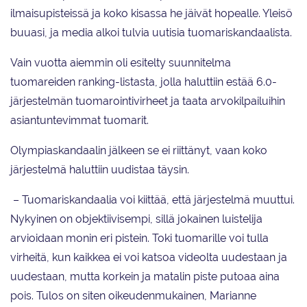
ilmaisupisteissä ja koko kisassa he jäivät hopealle. Yleisö
buuasi, ja media alkoi tulvia uutisia tuomariskandaalista.
Vain vuotta aiemmin oli esitelty suunnitelma
tuomareiden ranking-listasta, jolla haluttiin estää 6.0-
järjestelmän tuomarointivirheet ja taata arvokilpailuihin
asiantuntevimmat tuomarit.
Olympiaskandaalin jälkeen se ei riittänyt, vaan koko
järjestelmä haluttiin uudistaa täysin.
– Tuomariskandaalia voi kiittää, että järjestelmä muuttui.
Nykyinen on objektiivisempi, sillä jokainen luistelija
arvioidaan monin eri pistein. Toki tuomarille voi tulla
virheitä, kun kaikkea ei voi katsoa videolta uudestaan ja
uudestaan, mutta korkein ja matalin piste putoaa aina
pois. Tulos on siten oikeudenmukainen, Marianne