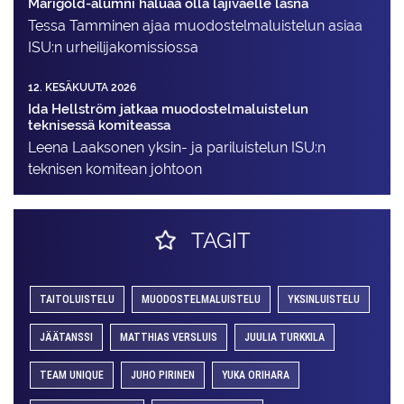
Marigold-alumni haluaa olla lajiväelle läsnä
Tessa Tamminen ajaa muodostelma­luistelun asiaa
ISU:n urheilija­komissiossa
12. KESÄKUUTA 2026
Ida Hellström jatkaa muodostelmaluistelun
teknisessä komiteassa
Leena Laaksonen yksin- ja pariluistelun ISU:n
teknisen komitean johtoon
TAGIT
TAITOLUISTELU
MUODOSTELMALUISTELU
YKSINLUISTELU
JÄÄTANSSI
MATTHIAS VERSLUIS
JUULIA TURKKILA
TEAM UNIQUE
JUHO PIRINEN
YUKA ORIHARA