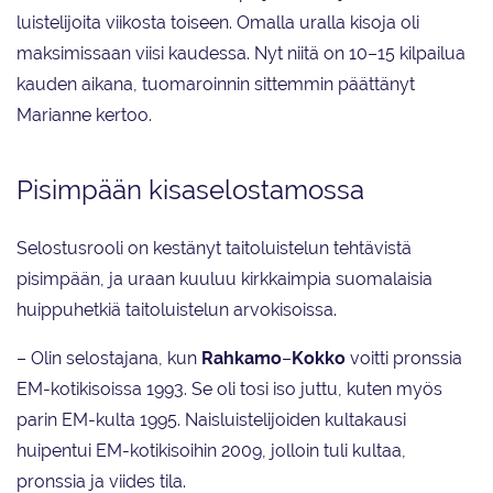
luistelijoita viikosta toiseen. Omalla uralla kisoja oli
maksimissaan viisi kaudessa. Nyt niitä on 10–15 kilpailua
kauden aikana, tuomaroinnin sittemmin päättänyt
Marianne kertoo.
Pisimpään kisaselostamossa
Selostusrooli on kestänyt taitoluistelun tehtävistä
pisimpään, ja uraan kuuluu kirkkaimpia suomalaisia
huippuhetkiä taitoluistelun arvokisoissa.
– Olin selostajana, kun
Rahkamo
–
Kokko
voitti pronssia
EM-kotikisoissa 1993. Se oli tosi iso juttu, kuten myös
parin EM-kulta 1995. Naisluistelijoiden kultakausi
huipentui EM-kotikisoihin 2009, jolloin tuli kultaa,
pronssia ja viides tila.