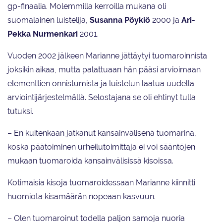
gp-finaalia. Molemmilla kerroilla mukana oli
suomalainen luistelija,
Susanna Pöykiö
2000 ja
Ari-
Pekka Nurmenkari
2001.
Vuoden 2002 jälkeen Marianne jättäytyi tuomaroinnista
joksikin aikaa, mutta palattuaan hän pääsi arvioimaan
elementtien onnistumista ja luistelun laatua uudella
arviointijärjestelmällä. Selostajana se oli ehtinyt tulla
tutuksi.
– En kuitenkaan jatkanut kansainvälisenä tuomarina,
koska päätoiminen urheilutoimittaja ei voi sääntöjen
mukaan tuomaroida kansainvälisissä kisoissa.
Kotimaisia kisoja tuomaroidessaan Marianne kiinnitti
huomiota kisamäärän nopeaan kasvuun.
– Olen tuomaroinut todella paljon samoja nuoria