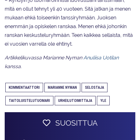
– Ryhdyin jo tuomaroinnista luovuttuani tanssimaan,
mitä en ollut tehnyt yli 40 vuoteen. Sitä jatkan ja menen
mukaan ehkä toiseenkin tanssiryhmään. Juoksen
enemmän ja opiskelen ranskaa. Menen ehkä johonkin
ranskan keskusteluryhmään. Teen kaikkea sellaista, mitä
ei vuosien varrella ole ehtinyt.
Artikkelikuvassa Marianne Nyman
Anuliisa Uotilan
kanssa.
KOMMENTAATTORI
MARIANNE NYMAN
SELOSTAJA
TAITOLUISTELUTUOMARI
URHEILUTOIMITTAJA
YLE
SUOSITTUA