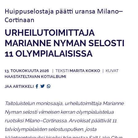
Huippuselostaja päätti uransa Milano–
Cortinaan
URHEILUTOIMITTAJA
MARIANNE NYMAN SELOSTI
11 OLYMPIALAISISSA
13. TOUKOKUUTA 2026
MARITA KOKKO
HAASTATELTAVAN KOTIALBUMI
JAA ARTIKKELI
Taitoluistelun moniosaaja, urheilutoimittaja Marianne
Nyman selosti viimeisen kerran olympialuistelua
ruotsiksi Milano–Cortinassa. Arvokisat päättivät 11
talviolympialaisten selostusputken, josta
käänteentekeviksi kisoiksi hän nostaa Salt Lake Cityn