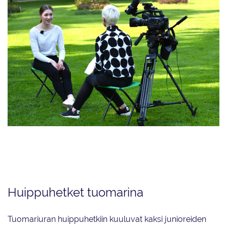
Urheilutoimittajan työ televisiossa on paljon muutakin kuin ohjelmien teko
ruutuun yhdessä kuvaamisen ja tekniikan ammattilaisten kanssa. Hommiin
kuuluvat esimerkiksi laajat artikkelit verkkoon sekä still-kuvaus.
Huippuhetket tuomarina
Tuomariuran huippuhetkiin kuuluvat kaksi junioreiden