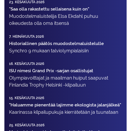
23. KESÄKUUTA 2026
"Saa olla rakastettu sellaisena kuin on"
Muodostelma­luistelija Elsa Ekdahl puhuu
oikeudesta olla oma itsensä
7. HEINÄKUUTA 2026
Historiallinen päätös muodostelmaluistelulle
Synchro 9 mukaan talviolympialaisiin
16. KESÄKUUTA 2026
ISU nimesi Grand Prix -sarjan osallistujat
Olympiavoittajat ja maailman huiput saapuvat
Finlandia Trophy Helsinki -kilpailuun
15. KESÄKUUTA 2026
"Haluamme pienentää lajimme ekologista jalanjälkeä"
Kaarinassa kilpailupukuja kierrätetään ja tuunataan
25. KESÄKUUTA 2026