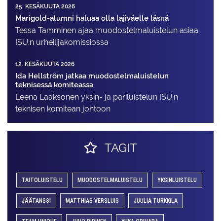
25. KESÄKUUTA 2026
Marigold-alumni haluaa olla lajiväelle läsnä
Tessa Tamminen ajaa muodostelma­luistelun asiaa
ISU:n urheilija­komissiossa
12. KESÄKUUTA 2026
Ida Hellström jatkaa muodostelmaluistelun
teknisessä komiteassa
Leena Laaksonen yksin- ja pariluistelun ISU:n
teknisen komitean johtoon
TAGIT
TAITOLUISTELU
MUODOSTELMALUISTELU
YKSINLUISTELU
JÄÄTANSSI
MATTHIAS VERSLUIS
JUULIA TURKKILA