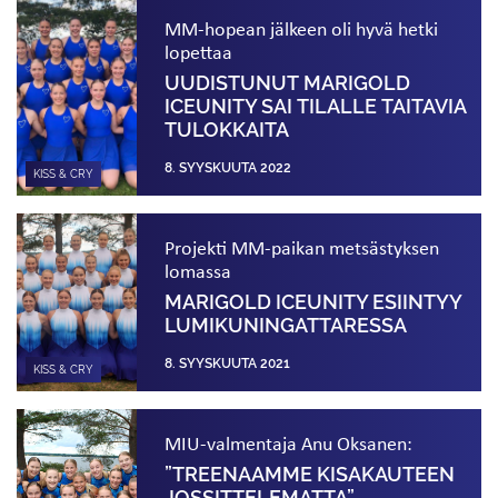
MM-hopean jälkeen oli hyvä hetki
lopettaa
UUDISTUNUT MARIGOLD
ICEUNITY SAI TILALLE TAITAVIA
TULOKKAITA
8. SYYSKUUTA 2022
KISS & CRY
Projekti MM-paikan metsästyksen
lomassa
MARIGOLD ICEUNITY ESIINTYY
LUMI­KUNINGATTARESSA
8. SYYSKUUTA 2021
KISS & CRY
MIU-valmentaja Anu Oksanen:
”TREENAAMME KISAKAUTEEN
JOSSITTELE­MATTA”