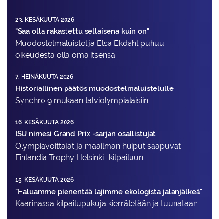
23. KESÄKUUTA 2026
"Saa olla rakastettu sellaisena kuin on"
Muodostelma­luistelija Elsa Ekdahl puhuu
oikeudesta olla oma itsensä
7. HEINÄKUUTA 2026
Historiallinen päätös muodostelmaluistelulle
Synchro 9 mukaan talviolympialaisiin
16. KESÄKUUTA 2026
ISU nimesi Grand Prix -sarjan osallistujat
Olympiavoittajat ja maailman huiput saapuvat
Finlandia Trophy Helsinki -kilpailuun
15. KESÄKUUTA 2026
"Haluamme pienentää lajimme ekologista jalanjälkeä"
Kaarinassa kilpailupukuja kierrätetään ja tuunataan