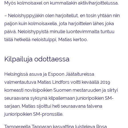
Myös kolmoisaxel on kummallakin aktiiviharjoittelussa.
– Neloishyppyjäkin olen harjoitellut, en tosin yhtään niin
paljon kuin kolmoisaxelia, jota harjoittelen lähes joka
päivä. Neloishypyistä minulle luontevimmalta tuntuu
tällä hetkellä neloistulppi, Matias kertoo.
Kilpailuja odottaessa
Helsingissä asuva ja Espoon Jäätaitureissa
valmentautuva Matias Lindfors voitti keväällä 2019
komeasti noviisipoikien Suomen mestaruuden ja siirtyi
seuraavana syksynä kilpailemaan junioripoikien SM-
sarjaan. Matias sijoittui heti seuraavana talvena
junioripoikien SM-pronssille.
Tampereella Tapparan kasvattina luisteleva Rosa