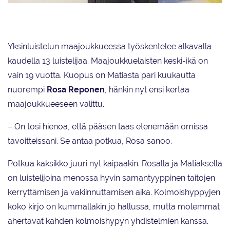
Matias Lindfors odottaa kuumeisesti jo pääsyä kilpailuihin.
Yksinluistelun maajoukkueessa työskentelee alkavalla
kaudella 13 luistelijaa. Maajoukkuelaisten keski-ikä on
vain 19 vuotta. Kuopus on Matiasta pari kuukautta
nuorempi
Rosa Reponen
, hänkin nyt ensi kertaa
maajoukkueeseen valittu.
– On tosi hienoa, että pääsen taas etenemään omissa
tavoitteissani. Se antaa potkua, Rosa sanoo.
Potkua kaksikko juuri nyt kaipaakin. Rosalla ja Matiaksella
on luistelijoina menossa hyvin samantyyppinen taitojen
kerryttämisen ja vakiinnuttamisen aika. Kolmoishyppyjen
koko kirjo on kummallakin jo hallussa, mutta molemmat
ahertavat kahden kolmoishypyn yhdistelmien kanssa.