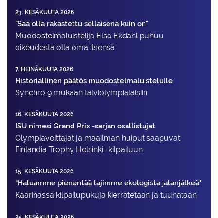
23. KESÄKUUTA 2026
"Saa olla rakastettu sellaisena kuin on"
Muodostelma­luistelija Elsa Ekdahl puhuu
oikeudesta olla oma itsensä
7. HEINÄKUUTA 2026
Historiallinen päätös muodostelmaluistelulle
Synchro 9 mukaan talviolympialaisiin
16. KESÄKUUTA 2026
ISU nimesi Grand Prix -sarjan osallistujat
Olympiavoittajat ja maailman huiput saapuvat
Finlandia Trophy Helsinki -kilpailuun
15. KESÄKUUTA 2026
"Haluamme pienentää lajimme ekologista jalanjälkeä"
Kaarinassa kilpailupukuja kierrätetään ja tuunataan
25. KESÄKUUTA 2026