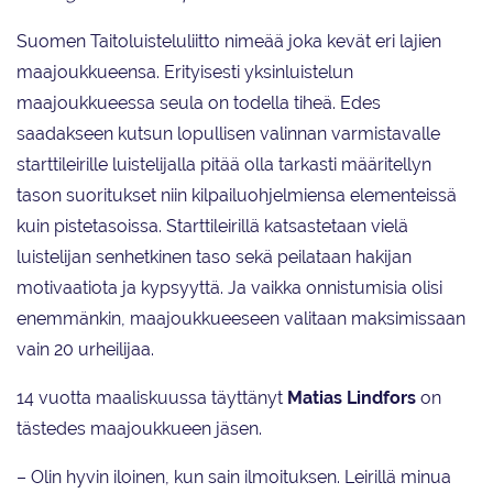
Suomen Taitoluisteluliitto nimeää joka kevät eri lajien
maajoukkueensa. Erityisesti yksinluistelun
maajoukkueessa seula on todella tiheä. Edes
saadakseen kutsun lopullisen valinnan varmistavalle
starttileirille luistelijalla pitää olla tarkasti määritellyn
tason suoritukset niin kilpailuohjelmiensa elementeissä
kuin pistetasoissa. Starttileirillä katsastetaan vielä
luistelijan senhetkinen taso sekä peilataan hakijan
motivaatiota ja kypsyyttä. Ja vaikka onnistumisia olisi
enemmänkin, maajoukkueeseen valitaan maksimissaan
vain 20 urheilijaa.
14 vuotta maaliskuussa täyttänyt
Matias Lindfors
on
tästedes maajoukkueen jäsen.
– Olin hyvin iloinen, kun sain ilmoituksen. Leirillä minua