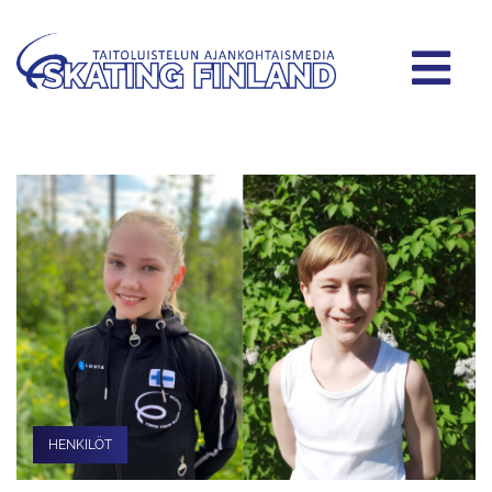
HENKILÖT