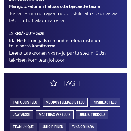
Marigold-alumni haluaa olla lajiväelle läsnä
Tessa Tamminen ajaa muodostelma­luistelun asiaa
ISU:n urheilija­komissiossa
12. KESÄKUUTA 2026
Ida Hellström jatkaa muodostelmaluistelun
teknisessä komiteassa
Leena Laaksonen yksin- ja pariluistelun ISU:n
teknisen komitean johtoon
TAGIT
TAITOLUISTELU
MUODOSTELMALUISTELU
YKSINLUISTELU
JÄÄTANSSI
MATTHIAS VERSLUIS
JUULIA TURKKILA
TEAM UNIQUE
JUHO PIRINEN
YUKA ORIHARA