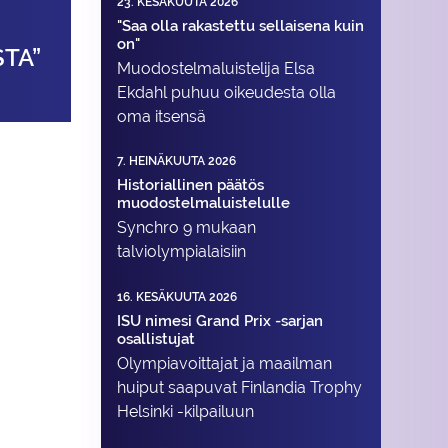
23. KESÄKUUTA 2026
"Saa olla rakastettu sellaisena kuin
on"
TA”
Muodostelma­luistelija Elsa
Ekdahl puhuu oikeudesta olla
oma itsensä
7. HEINÄKUUTA 2026
Historiallinen päätös
muodostelmaluistelulle
Synchro 9 mukaan
talviolympialaisiin
16. KESÄKUUTA 2026
ISU nimesi Grand Prix -sarjan
osallistujat
Olympiavoittajat ja maailman
huiput saapuvat Finlandia Trophy
Helsinki -kilpailuun