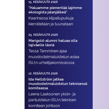
15. KESÄKUUTA 2026
"Haluamme pienentää lajimme
ekologista jalanjälkeä"
Kaarinassa kilpailupukuja
kierrätetään ja tuunataan
25. KESÄKUUTA 2026
Marigold-alumni haluaa olla
lajiväelle läsnä
Tessa Tamminen ajaa
muodostelma­luistelun asiaa
ISU:n urheilija­komissiossa
12. KESÄKUUTA 2026
Ida Hellström jatkaa
muodostelmaluistelun teknisessä
komiteassa
Leena Laaksonen yksin- ja
pariluistelun ISU:n teknisen
komitean johtoon