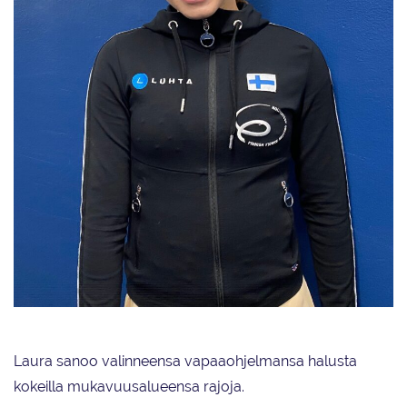
Lappeenrannasta kotoisin, nyt Helsingissä asuvaa Laura Karhusta
valmentaa Virpi Horttana.
Laura sanoo valinneensa vapaaohjelmansa halusta
kokeilla mukavuusalueensa rajoja.