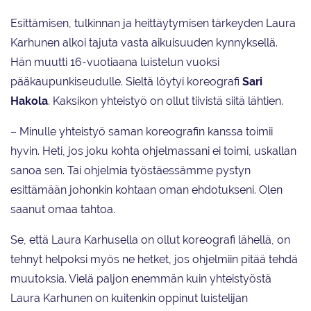
Esittämisen, tulkinnan ja heittäytymisen tärkeyden Laura
Karhunen alkoi tajuta vasta aikuisuuden kynnyksellä.
Hän muutti 16-vuotiaana luistelun vuoksi
pääkaupunkiseudulle. Sieltä löytyi koreografi
Sari
Hakola
. Kaksikon yhteistyö on ollut tiivistä siitä lähtien.
– Minulle yhteistyö saman koreografin kanssa toimii
hyvin. Heti, jos joku kohta ohjelmassani ei toimi, uskallan
sanoa sen. Tai ohjelmia työstäessämme pystyn
esittämään johonkin kohtaan oman ehdotukseni. Olen
saanut omaa tahtoa.
Se, että Laura Karhusella on ollut koreografi lähellä, on
tehnyt helpoksi myös ne hetket, jos ohjelmiin pitää tehdä
muutoksia. Vielä paljon enemmän kuin yhteistyöstä
Laura Karhunen on kuitenkin oppinut luistelijan