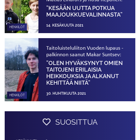
”KESÄÄN UUTTA POTKUA
MAAJOUKKUE­VALINNASTA”
14. KESÄKUUTA 2021
HENKILÖT
Taitoluisteluliiton Vuoden lupaus -
palkinnon saanut Makar Suntsev:
”OLEN HYVÄKSYNYT OMIEN
TAITOJENI ERILAISIA
HEIKKOUKSIA JA ALKANUT
KEHITTÄÄ NIITÄ”
30. HUHTIKUUTA 2021
HENKILÖT
SUOSITTUA