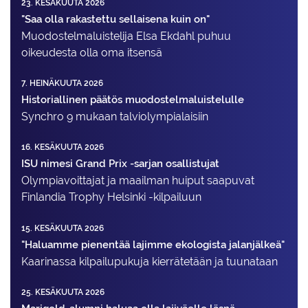
23. KESÄKUUTA 2026
"Saa olla rakastettu sellaisena kuin on"
Muodostelma­luistelija Elsa Ekdahl puhuu
oikeudesta olla oma itsensä
7. HEINÄKUUTA 2026
Historiallinen päätös muodostelmaluistelulle
Synchro 9 mukaan talviolympialaisiin
16. KESÄKUUTA 2026
ISU nimesi Grand Prix -sarjan osallistujat
Olympiavoittajat ja maailman huiput saapuvat
Finlandia Trophy Helsinki -kilpailuun
15. KESÄKUUTA 2026
"Haluamme pienentää lajimme ekologista jalanjälkeä"
Kaarinassa kilpailupukuja kierrätetään ja tuunataan
25. KESÄKUUTA 2026