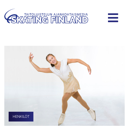
HENKILÖT