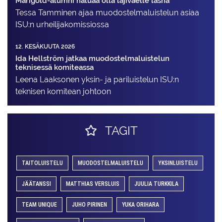
Marigold-alumni haluaa olla lajiväelle läsnä
Tessa Tamminen ajaa muodostelma­luistelun asiaa
ISU:n urheilija­komissiossa
12. KESÄKUUTA 2026
Ida Hellström jatkaa muodostelmaluistelun
teknisessä komiteassa
Leena Laaksonen yksin- ja pariluistelun ISU:n
teknisen komitean johtoon
TAGIT
TAITOLUISTELU
MUODOSTELMALUISTELU
YKSINLUISTELU
JÄÄTANSSI
MATTHIAS VERSLUIS
JUULIA TURKKILA
TEAM UNIQUE
JUHO PIRINEN
YUKA ORIHARA