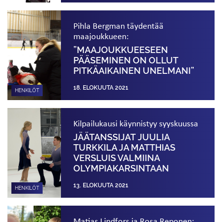
Pihla Bergman täydentää
maajoukkueen:
”MAAJOUKKUEESEEN
PÄÄSEMINEN ON OLLUT
PITKÄAIKAINEN UNELMANI”
18. ELOKUUTA 2021
HENKILÖT
Kilpailukausi käynnistyy syyskuussa
JÄÄTANSSIJAT JUULIA
TURKKILA JA MATTHIAS
VERSLUIS VALMIINA
OLYMPIAKARSINTAAN
13. ELOKUUTA 2021
HENKILÖT
Matias Lindfors ja Rosa Reponen: