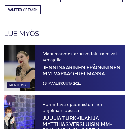
VALTTER VIRTANEN
LUE MYÖS
Maailmanmestaruus­mitalit menivät
Venäjälle
JENNI SAARINEN EPÄONNINEN
MM-VAPAA­OHJELMASSA
26. MAALISKUUTA 2021
TAPAHTUMAT
Harmittava epäonnistuminen
ohjelman lopussa
JUULIA TURKKILAN JA
MATTHIAS VERSLUISIN MM-