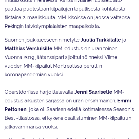
maaliskuuta mennessä. Kansainvälinen Luisteluliitto
päättää puolestaan kilpailujen lopullisesta kohtalosta
tiistaina 2. maaliskuuta. MM-kisoissa on jaossa valtaosa
Pekingin talviolympialaisten maapaikoista.
Suomen joukkueeseen nimetylle
Juulia Turkkilalle
ja
Matthias Versluisille
MM-edustus on uran toinen.
Vuonna 2019 jäätanssipari sijoittui 16:nneksi. Viime
vuoden MM-kilpailut Montrealissa peruttiin
koronapandemian vuoksi.
Oberstdorfissa harjoittelevalle
Jenni
Saariselle
MM-
edustus aikuisten sarjassa on uran ensimmäinen.
Emmi
Peltonen
, joka oli Saarisen edellä kotimaisessa Season´s
Best -tilastossa, ei kykene osallistuminen MM-kilpailuun
jalkavammansa vuoksi.