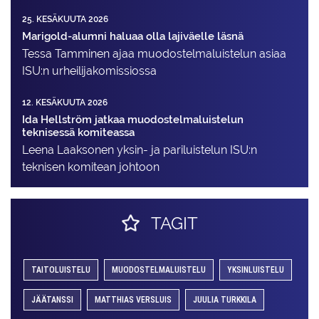
25. KESÄKUUTA 2026
Marigold-alumni haluaa olla lajiväelle läsnä
Tessa Tamminen ajaa muodostelma­luistelun asiaa
ISU:n urheilija­komissiossa
12. KESÄKUUTA 2026
Ida Hellström jatkaa muodostelmaluistelun
teknisessä komiteassa
Leena Laaksonen yksin- ja pariluistelun ISU:n
teknisen komitean johtoon
TAGIT
TAITOLUISTELU
MUODOSTELMALUISTELU
YKSINLUISTELU
JÄÄTANSSI
MATTHIAS VERSLUIS
JUULIA TURKKILA