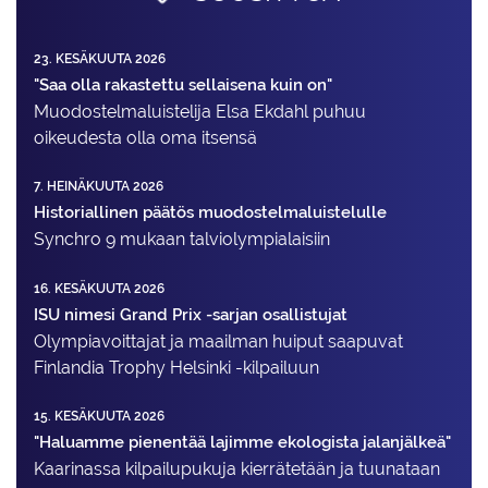
23. KESÄKUUTA 2026
"Saa olla rakastettu sellaisena kuin on"
Muodostelma­luistelija Elsa Ekdahl puhuu
oikeudesta olla oma itsensä
7. HEINÄKUUTA 2026
Historiallinen päätös muodostelmaluistelulle
Synchro 9 mukaan talviolympialaisiin
16. KESÄKUUTA 2026
ISU nimesi Grand Prix -sarjan osallistujat
Olympiavoittajat ja maailman huiput saapuvat
Finlandia Trophy Helsinki -kilpailuun
15. KESÄKUUTA 2026
"Haluamme pienentää lajimme ekologista jalanjälkeä"
Kaarinassa kilpailupukuja kierrätetään ja tuunataan