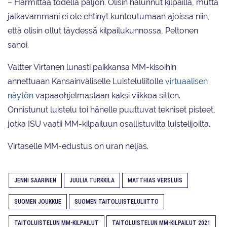
– Harmittaa todella paljon. Olisin halunnut kilpailla, mutta
jalkavammani ei ole ehtinyt kuntoutumaan ajoissa niin,
että olisin ollut täydessä kilpailukunnossa, Peltonen
sanoi.
Valtter Virtanen lunasti paikkansa MM-kisoihin
annettuaan Kansainväliselle Luisteluliitolle
virtuaalisen
näytön
vapaaohjelmastaan kaksi viikkoa sitten.
Onnistunut luistelu toi hänelle puuttuvat tekniset pisteet,
jotka ISU vaatii MM-kilpailuun osallistuvilta luistelijoilta.
Virtaselle MM-edustus on uran neljäs.
JENNI SAARINEN
JUULIA TURKKILA
MATTHIAS VERSLUIS
SUOMEN JOUKKUE
SUOMEN TAITOLUISTELULIITTO
TAITOLUISTELUN MM-KILPAILUT
TAITOLUISTELUN MM-KILPAILUT 2021