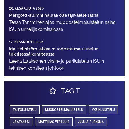
25. KESÄKUUTA 2026
Marigold-alumni haluaa olla lajiväelle läsnä
Tessa Tamminen ajaa muodostelma­luistelun asiaa
ISU:n urheilija­komissiossa
12. KESÄKUUTA 2026
Ida Hellström jatkaa muodostelmaluistelun
teknisessä komiteassa
Leena Laaksonen yksin- ja pariluistelun ISU:n
teknisen komitean johtoon
TAGIT
TAITOLUISTELU
MUODOSTELMALUISTELU
YKSINLUISTELU
JÄÄTANSSI
MATTHIAS VERSLUIS
JUULIA TURKKILA