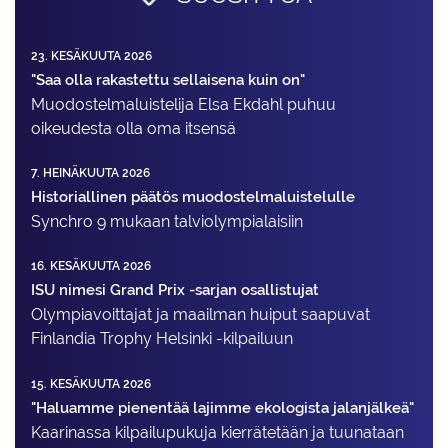
23. KESÄKUUTA 2026
"Saa olla rakastettu sellaisena kuin on"
Muodostelma­luistelija Elsa Ekdahl puhuu
oikeudesta olla oma itsensä
7. HEINÄKUUTA 2026
Historiallinen päätös muodostelmaluistelulle
Synchro 9 mukaan talviolympialaisiin
16. KESÄKUUTA 2026
ISU nimesi Grand Prix -sarjan osallistujat
Olympiavoittajat ja maailman huiput saapuvat
Finlandia Trophy Helsinki -kilpailuun
15. KESÄKUUTA 2026
"Haluamme pienentää lajimme ekologista jalanjälkeä"
Kaarinassa kilpailupukuja kierrätetään ja tuunataan