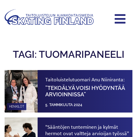
TAGI: TUOMARIPANEELI
Taitoluistelutuomari Anu Niiniranta:
”TEKOÄLYÄ VOISI HYÖDYNTÄÄ
ARVIOINNISSA”
5. TAMMIKUUTA 2024
HENKILÖT
"Sääntöjen tunteminen ja kylmät
hermot ovat valtteja arvioijan työssä"