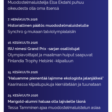
Muodostelma­luistelija Elsa Ekdahl puhuu
oikeudesta olla oma itsensä
7. HEINÄKUUTA 2026
Historiallinen päätös muodostelmaluistelulle
Synchro 9 mukaan talviolympialaisiin
16. KESÄKUUTA 2026
ISU nimesi Grand Prix -sarjan osallistujat
Olympiavoittajat ja maailman huiput saapuvat
Finlandia Trophy Helsinki -kilpailuun
15. KESÄKUUTA 2026
"Haluamme pienentää lajimme ekologista jalanjälkeä"
Kaarinassa kilpailupukuja kierrätetään ja tuunataan
25. KESÄKUUTA 2026
Marigold-alumni haluaa olla lajiväelle läsnä
Tessa Tamminen ajaa muodostelma­luistelun asiaa