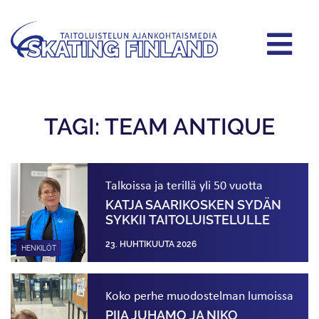
TAGI: TEAM ANTIQUE
Talkoissa ja terillä yli 50 vuotta
KATJA SAARIKOSKEN SYDÄN
SYKKII TAITOLUISTELULLE
23. HUHTIKUUTA 2026
HENKILÖT
Koko perhe muodostelman lumoissa
PIIA JUHAMO JA NIKO