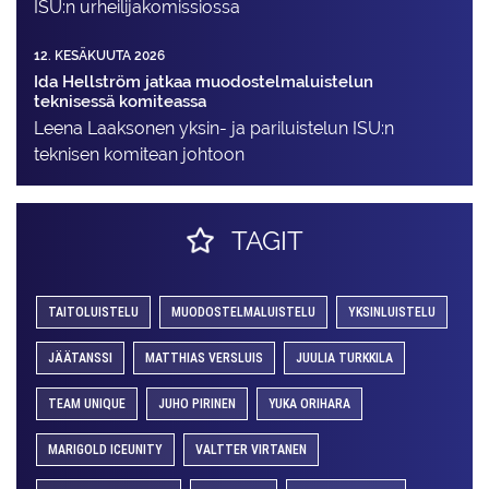
ISU:n urheilija­komissiossa
12. KESÄKUUTA 2026
Ida Hellström jatkaa muodostelmaluistelun
teknisessä komiteassa
Leena Laaksonen yksin- ja pariluistelun ISU:n
teknisen komitean johtoon
TAGIT
TAITOLUISTELU
MUODOSTELMALUISTELU
YKSINLUISTELU
JÄÄTANSSI
MATTHIAS VERSLUIS
JUULIA TURKKILA
TEAM UNIQUE
JUHO PIRINEN
YUKA ORIHARA
MARIGOLD ICEUNITY
VALTTER VIRTANEN