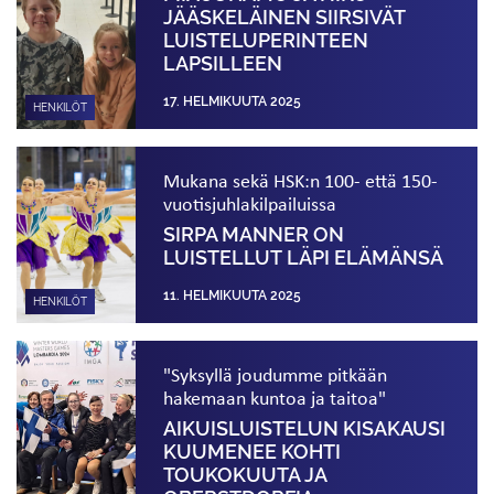
JÄÄSKELÄINEN SIIRSIVÄT
LUISTELU­PERINTEEN
LAPSILLEEN
17. HELMIKUUTA 2025
HENKILÖT
Mukana sekä HSK:n 100- että 150-
vuotisjuhlakilpailuissa
SIRPA MANNER ON
LUISTELLUT LÄPI ELÄMÄNSÄ
11. HELMIKUUTA 2025
HENKILÖT
"Syksyllä joudumme pitkään
hakemaan kuntoa ja taitoa"
AIKUISLUISTELUN KISAKAUSI
KUUMENEE KOHTI
TOUKOKUUTA JA