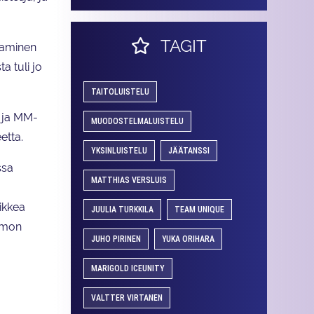
TAGIT
staminen
a tuli jo
TAITOLUISTELU
- ja MM-
MUODOSTELMALUISTELU
etta.
YKSINLUISTELU
JÄÄTANSSI
ssa
MATTHIAS VERSLUIS
aikkea
JUULIA TURKKILA
TEAM UNIQUE
himon
JUHO PIRINEN
YUKA ORIHARA
MARIGOLD ICEUNITY
VALTTER VIRTANEN