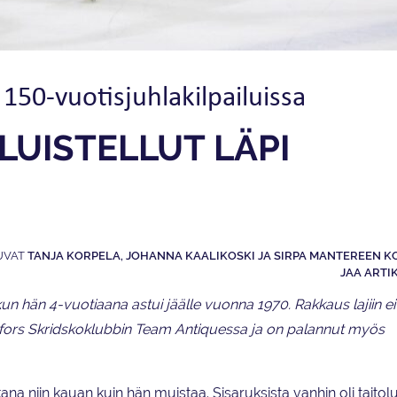
150-vuotisjuhlakilpailuissa
LUISTELLUT LÄPI
TANJA KORPELA, JOHANNA KAALIKOSKI JA SIRPA MANTEREEN K
JAA ARTI
 kun hän 4-vuotiaana astui jäälle vuonna 1970. Rakkaus lajiin ei
ingfors Skridskoklubbin Team Antiquessa ja on palannut myös
 niin kauan kuin hän muistaa. Sisaruksista vanhin oli taitoluis