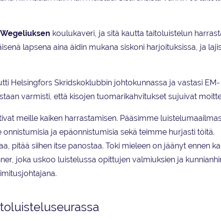
Wegeliuksen
koulukaveri, ja sitä kautta taitoluistelun harra
ä lapsena aina äidin mukana siskoni harjoituksissa, ja lajist
utti Helsingfors Skridskoklubbin johtokunnassa ja vastasi EM
taan varmisti, että kisojen tuomarikahvitukset sujuivat moitte
istivat meille kaiken harrastamisen. Pääsimme luistelumaailma
onnistumisia ja epäonnistumisia sekä teimme hurjasti töitä.
taa, pitää siihen itse panostaa. Toki mieleen on jäänyt ennen k
er, joka uskoo luistelussa opittujen valmiuksien ja kunnian
imitusjohtajana.
oluisteluseurassa