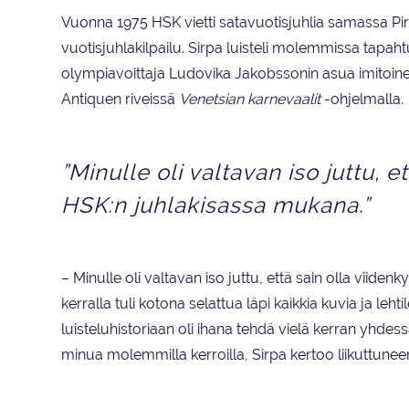
Vuonna 1975 HSK vietti satavuotisjuhlia samassa Pi
vuotisjuhlakilpailu. Sirpa luisteli molemmissa tapah
olympiavoittaja Ludovika Jakobssonin asua imitoinee
Antiquen riveissä
Venetsian karnevaalit
-ohjelmalla.
”Minulle oli valtavan iso juttu,
HSK:n juhlakisassa mukana.”
– Minulle oli valtavan iso juttu, että sain olla vii
kerralla tuli kotona selattua läpi kaikkia kuvia ja le
luisteluhistoriaan oli ihana tehdä vielä kerran yhd
minua molemmilla kerroilla, Sirpa kertoo liikuttunee