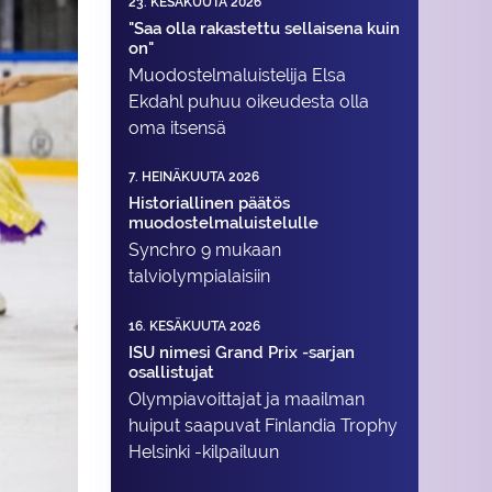
23. KESÄKUUTA 2026
"Saa olla rakastettu sellaisena kuin
on"
Muodostelma­luistelija Elsa
Ekdahl puhuu oikeudesta olla
oma itsensä
7. HEINÄKUUTA 2026
Historiallinen päätös
muodostelmaluistelulle
Synchro 9 mukaan
talviolympialaisiin
16. KESÄKUUTA 2026
ISU nimesi Grand Prix -sarjan
osallistujat
Olympiavoittajat ja maailman
huiput saapuvat Finlandia Trophy
Helsinki -kilpailuun