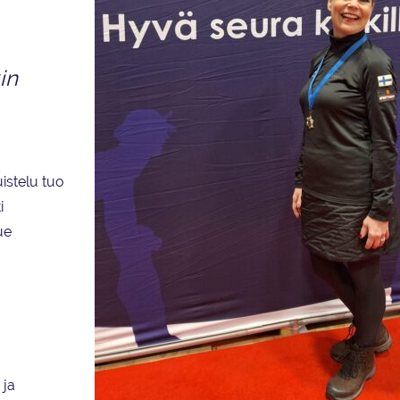
in
istelu tuo
i
ue
 ja