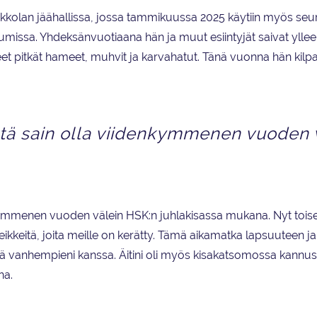
rkkolan jäähallissa, jossa tammikuussa 2025 käytiin myös seu
tumissa. Yhdeksänvuotiaana hän ja muut esiintyjät saivat ylle
t pitkät hameet, muhvit ja karvahatut. Tänä vuonna hän kilpa
 että sain olla viidenkymmenen vuoden 
denkymmenen vuoden välein HSK:n juhlakisassa mukana. Nyt toise
htileikkeitä, joita meille on kerätty. Tämä aikamatka lapsuuteen 
essä vanhempieni kanssa. Äitini oli myös kisakatsomossa kann
na.