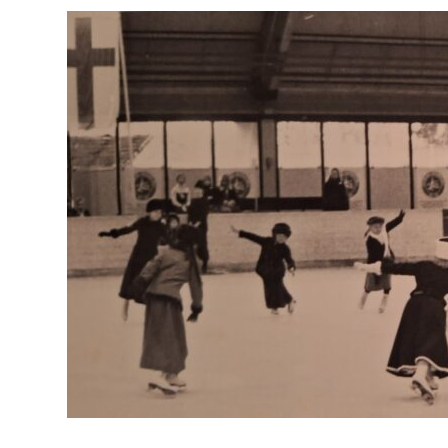
Sirpa Manner esiintyi Helsingfors Skridskoklubbin 100-vuotisjuhlass