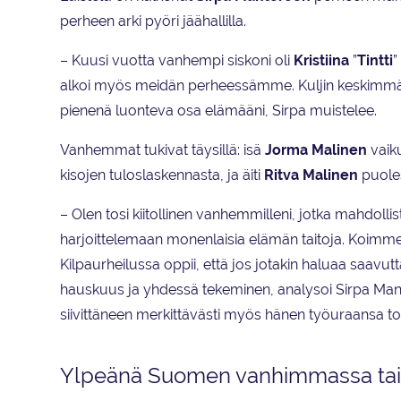
perheen arki pyöri jäähallilla.
– Kuusi vuotta vanhempi siskoni oli
Kristiina
”
Tintti
”
alkoi myös meidän perheessämme. Kuljin keskimmäisen
pienenä luonteva osa elämääni, Sirpa muistelee.
Vanhemmat tukivat täysillä: isä
Jorma Malinen
vaik
kisojen tuloslaskennasta, ja äiti
Ritva Malinen
puoles
– Olen tosi kiitollinen vanhemmilleni, jotka mahdoll
harjoittelemaan monenlaisia elämän taitoja. Koimme 
Kilpaurheilussa oppii, että jos jotakin haluaa saavut
hauskuus ja yhdessä tekeminen, analysoi Sirpa Mann
siivittäneen merkittävästi myös hänen työuraansa to
Ylpeänä Suomen vanhimmassa tait