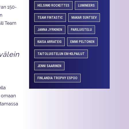
HELSINKI ROCKETTES
LUMINEERS
ran 150-
en
TEAM FINTASTIC
MAKAR SUNTSEV
ili Team
JANNA JYRKINEN
PARILUISTELU
KAISA ARRATEIG
EMMI PELTONEN
välein
TAITOLUISTELUN EM-KILPAILUT
JENNI SAARINEN
FINLANDIA TROPHY ESPOO
lla
ja omaan
ustamassa