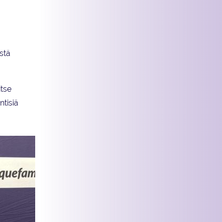
stä
itse
tisiä