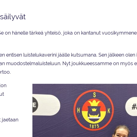
säilyvät
 Se on hänelle tärkeä yhteisö, joka on kantanut vuosikymmene
en entisen luistelukaverini jäälle kutsumana. Sen jälkeen olen 
n muodostelmaluisteluun. Nyt joukkueessamme on myös en
rtoo.
jon
ut
 jaetaan