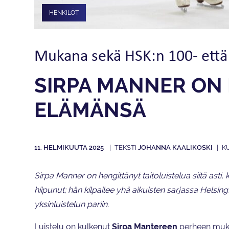
HENKILÖT
Mukana sekä HSK:n 100- että 
SIRPA MANNER ON 
ELÄMÄNSÄ
11. HELMIKUUTA 2025
JOHANNA KAALIKOSKI
Sirpa Manner on hengittänyt taitoluistelua siitä asti,
hiipunut; hän kilpailee yhä aikuisten sarjassa Hels
yksinluistelun pariin.
Luistelu on kulkenut
Sirpa
Mantereen
perheen mukana