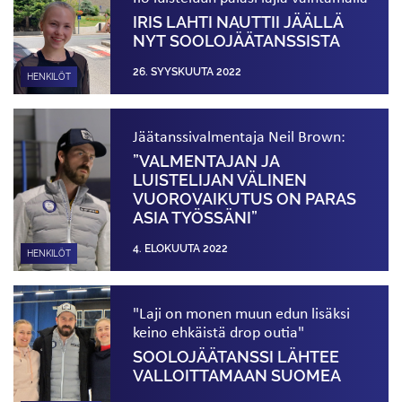
IRIS LAHTI NAUTTII JÄÄLLÄ
NYT SOOLO­JÄÄTANSSISTA
26. SYYSKUUTA 2022
HENKILÖT
Jäätanssivalmentaja Neil Brown:
”VALMENTAJAN JA
LUISTELIJAN VÄLINEN
VUOROVAIKUTUS ON PARAS
ASIA TYÖSSÄNI”
4. ELOKUUTA 2022
HENKILÖT
"Laji on monen muun edun lisäksi
keino ehkäistä drop outia"
SOOLOJÄÄTANSSI LÄHTEE
VALLOITTAMAAN SUOMEA