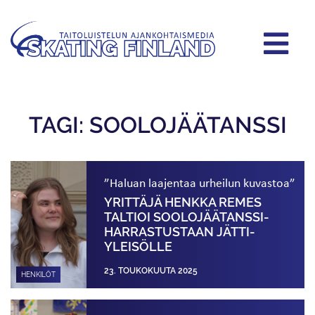
TAGI: SOOLOJÄÄTANSSI
”Haluan laajentaa urheilun kuvastoa”
YRITTÄJÄ HENKKA REMES
TALTIOI SOOLOJÄÄTANSSI­
HARRASTUSTAAN JÄTTI­
YLEISÖLLE
23. TOUKOKUUTA 2025
HENKILÖT