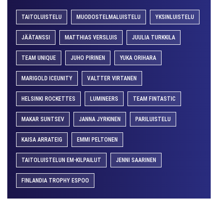
TAITOLUISTELU
MUODOSTELMALUISTELU
YKSINLUISTELU
JÄÄTANSSI
MATTHIAS VERSLUIS
JUULIA TURKKILA
TEAM UNIQUE
JUHO PIRINEN
YUKA ORIHARA
MARIGOLD ICEUNITY
VALTTER VIRTANEN
HELSINKI ROCKETTES
LUMINEERS
TEAM FINTASTIC
MAKAR SUNTSEV
JANNA JYRKINEN
PARILUISTELU
KAISA ARRATEIG
EMMI PELTONEN
TAITOLUISTELUN EM-KILPAILUT
JENNI SAARINEN
FINLANDIA TROPHY ESPOO