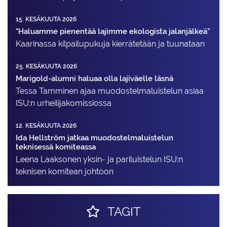
15. KESÄKUUTA 2026
"Haluamme pienentää lajimme ekologista jalanjälkeä"
Kaarinassa kilpailupukuja kierrätetään ja tuunataan
25. KESÄKUUTA 2026
Marigold-alumni haluaa olla lajiväelle läsnä
Tessa Tamminen ajaa muodostelma­luistelun asiaa
ISU:n urheilija­komissiossa
12. KESÄKUUTA 2026
Ida Hellström jatkaa muodostelmaluistelun
teknisessä komiteassa
Leena Laaksonen yksin- ja pariluistelun ISU:n
teknisen komitean johtoon
TAGIT