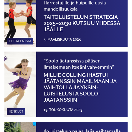
Harrastajille ja huipuille uusia
mahdollisuuksia
TAITOLUISTELUN STRATEGIA
2025–2030 KUTSUU YHDESSÄ
JÄÄLLE
5. MAALISKUUTA 2025
TIETOA LAJISTA
”Soolojäätanssissa pääsen
ilmaisemaan itseäni vahvemmin”
MILLIE COLLING IHASTUI
JÄÄTANSSIN MAAILMAAN JA
VAIHTOI LAJIA YKSIN­
LUISTELUSTA SOOLO­
JÄÄTANSSIIN
19. TOUKOKUUTA 2023
HENKILÖT
Ilo luisteluun palasi lajia vaihtamalla