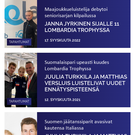
Maajoukkueluistelija debytoi
seniorisarjan kilpailussa
JANNA JYRKINEN SIJALLE 11
LOMBARDIA TROPHYSSA
17. SYYSKUUTA 2022
TAPAHTUMAT
Suomalaispari upeasti kuudes
Lombardia Trophyssa
JUULIA TURKKILA JA MATTHIAS
VERSLUIS LUISTELIVAT UUDET
ENNÄTYS­PISTEENSÄ
12. SYYSKUUTA 2021
TAPAHTUMAT
Suomen jäätanssiparit avasivat
kautensa Italiassa