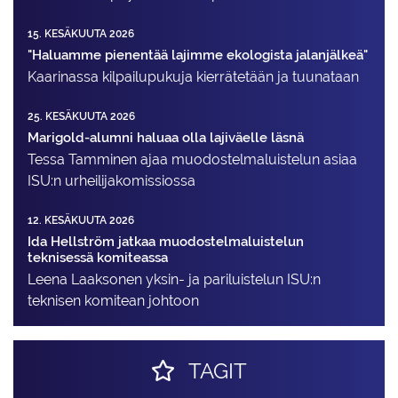
15. KESÄKUUTA 2026
"Haluamme pienentää lajimme ekologista jalanjälkeä"
Kaarinassa kilpailupukuja kierrätetään ja tuunataan
25. KESÄKUUTA 2026
Marigold-alumni haluaa olla lajiväelle läsnä
Tessa Tamminen ajaa muodostelma­luistelun asiaa
ISU:n urheilija­komissiossa
12. KESÄKUUTA 2026
Ida Hellström jatkaa muodostelmaluistelun
teknisessä komiteassa
Leena Laaksonen yksin- ja pariluistelun ISU:n
teknisen komitean johtoon
TAGIT