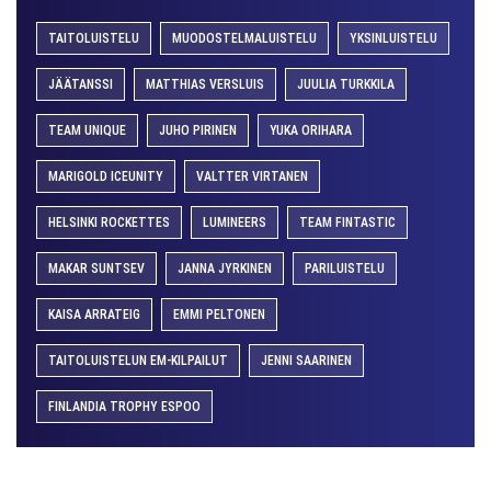
TAITOLUISTELU
MUODOSTELMALUISTELU
YKSINLUISTELU
JÄÄTANSSI
MATTHIAS VERSLUIS
JUULIA TURKKILA
TEAM UNIQUE
JUHO PIRINEN
YUKA ORIHARA
MARIGOLD ICEUNITY
VALTTER VIRTANEN
HELSINKI ROCKETTES
LUMINEERS
TEAM FINTASTIC
MAKAR SUNTSEV
JANNA JYRKINEN
PARILUISTELU
KAISA ARRATEIG
EMMI PELTONEN
TAITOLUISTELUN EM-KILPAILUT
JENNI SAARINEN
FINLANDIA TROPHY ESPOO